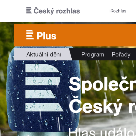
Přejít k hlavnímu obsahu
iRozhlas
Aktuální dění
Program
Pořady