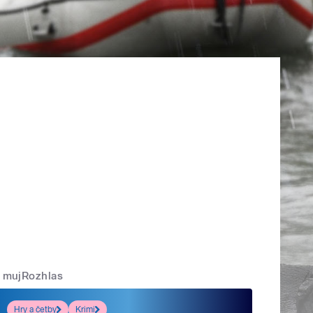
mujRozhlas
Hry a četby
Krimi