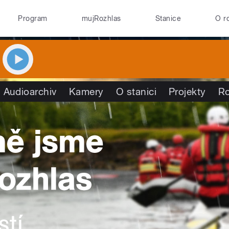
Program
mujRozhlas
Stanice
O r
Audioarchiv
Kamery
O stanici
Projekty
R