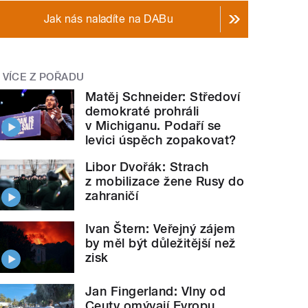
Jak nás naladíte na DABu
VÍCE Z POŘADU
Matěj Schneider: Středoví
demokraté prohráli
v Michiganu. Podaří se
levici úspěch zopakovat?
Libor Dvořák: Strach
z mobilizace žene Rusy do
zahraničí
Ivan Štern: Veřejný zájem
by měl být důležitější než
zisk
Jan Fingerland: Vlny od
Ceuty omývají Evropu