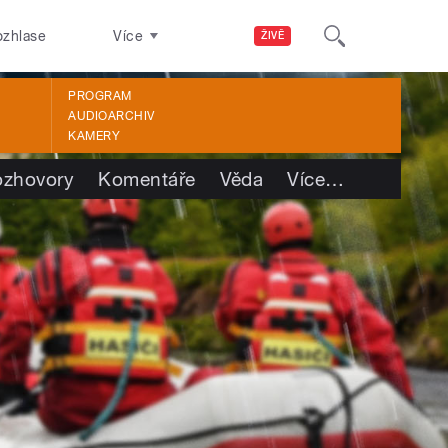
ozhlase
Více
ŽIVĚ
PROGRAM
AUDIOARCHIV
KAMERY
ozhovory
Komentáře
Věda
Více
…