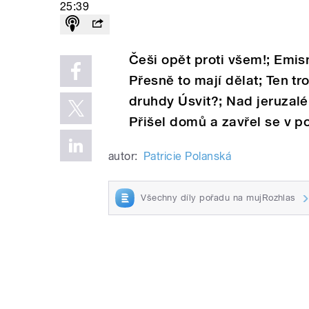
25:39
Češi opět proti všem!; Emis
Přesně to mají dělat; Ten tr
druhdy Úsvit?; Nad jeruza
Přišel domů a zavřel se v po
autor:
Patricie Polanská
Všechny díly pořadu na mujRozhlas