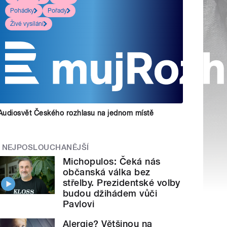
Pohádky
Pořady
Živé vysílání
Audiosvět Českého rozhlasu na jednom místě
NEJPOSLOUCHANĚJŠÍ
Michopulos: Čeká nás
občanská válka bez
střelby. Prezidentské volby
budou džihádem vůči
Pavlovi
Alergie? Většinou na