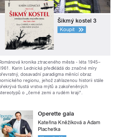
Šikmý kostel 3
Koupit
Románová kronika ztraceného města - léta 1945–
1961. Karin Lednická předkládá do značné míry
převratný, dosavadní paradigma měnící obraz
hornického regionu, jehož zahlazenou historii stále
překrývá tlustá vrstva mýtů a zakořeněných
stereotypů o „černé zemi a rudém kraji“.
Operette gala
Kateřina Kněžíková a Adam
Plachetka