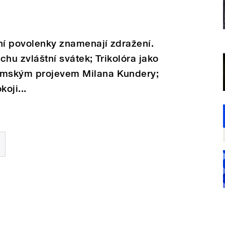
ní povolenky znamenají zdražení.
ochu zvláštní svátek; Trikolóra jako
lémským projevem Milana Kundery;
koji...