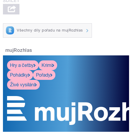
Všechny díly pořadu na mujRozhlas
mujRozhlas
Hry a četby
Krimi
Pohádky
Pořady
Živé vysílání