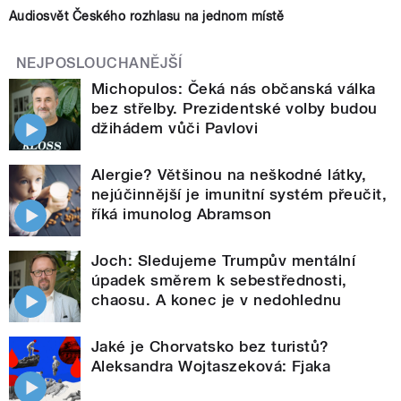
Audiosvět Českého rozhlasu na jednom místě
NEJPOSLOUCHANĚJŠÍ
Michopulos: Čeká nás občanská válka
bez střelby. Prezidentské volby budou
džihádem vůči Pavlovi
Alergie? Většinou na neškodné látky,
nejúčinnější je imunitní systém přeučit,
říká imunolog Abramson
Joch: Sledujeme Trumpův mentální
úpadek směrem k sebestřednosti,
chaosu. A konec je v nedohlednu
Jaké je Chorvatsko bez turistů?
Aleksandra Wojtaszeková: Fjaka