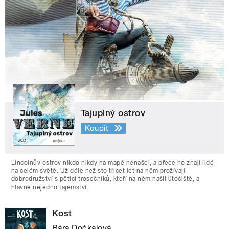
Tajuplný ostrov
Koupit
Lincolnův ostrov nikdo nikdy na mapě nenašel, a přece ho znají lidé
na celém světě. Už déle než sto třicet let na něm prožívají
dobrodružství s pěticí trosečníků, kteří na něm našli útočiště, a
hlavně nejedno tajemství.
Kost
Bára Dočkalová