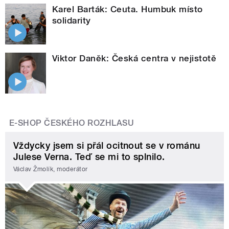
Karel Barták: Ceuta. Humbuk místo
solidarity
Viktor Daněk: Česká centra v nejistotě
E-SHOP ČESKÉHO ROZHLASU
Vždycky jsem si přál ocitnout se v románu
Julese Verna. Teď se mi to splnilo.
Václav Žmolík, moderátor