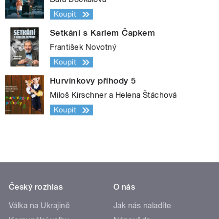
Koupit
Setkání s Karlem Čapkem
František Novotný
Koupit
Hurvínkovy příhody 5
Miloš Kirschner a Helena Štáchová
Koupit
Český rozhlas
O nás
Válka na Ukrajině
Jak nás naladíte