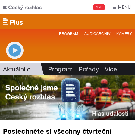
Přejít k hlavnímu obsahu
MENU
ŽIVĚ
PROGRAM
AUDIOARCHIV
KAMERY
Aktuální dění
Program
Pořady
Více
…
Poslechněte si všechny čtvrteční