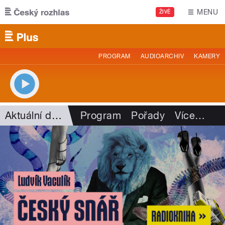
Přejít k hlavnímu obsahu
MENU
ŽIVĚ
PROGRAM
AUDIOARCHIV
KAMERY
Aktuální dění
Program
Pořady
Více
…