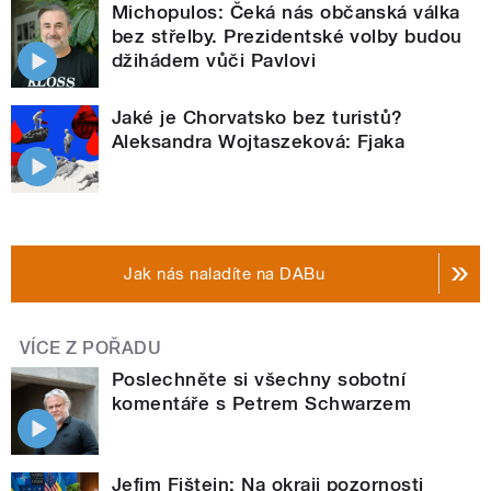
Michopulos: Čeká nás občanská válka
bez střelby. Prezidentské volby budou
džihádem vůči Pavlovi
Jaké je Chorvatsko bez turistů?
Aleksandra Wojtaszeková: Fjaka
Jak nás naladíte na DABu
VÍCE Z POŘADU
Poslechněte si všechny sobotní
komentáře s Petrem Schwarzem
Jefim Fištejn: Na okraji pozornosti