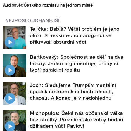
Audiosvět Českého rozhlasu na jednom místě
NEJPOSLOUCHANĚJŠÍ
Telička: Babiš? Větší problém je jeho
okolí. S neskutečnou arogancí se
přikrývají absurdní věci
Bartkovský: Společnost se dělí na dva
tábory. Jeden argumentuje, druhý si
tvoří paralelní realitu
Joch: Sledujeme Trumpův mentální
úpadek směrem k sebestřednosti,
chaosu. A konec je v nedohlednu
Michopulos: Čeká nás občanská válka
bez střelby. Prezidentské volby budou
džihádem vůči Pavlovi