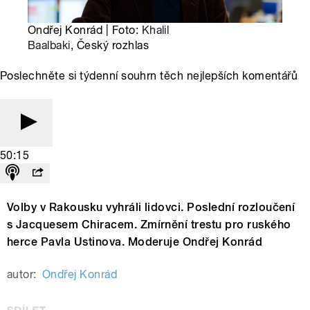
Ondřej Konrád | Foto:
Khalil
Baalbaki
, Český rozhlas
Poslechněte si týdenní souhrn těch nejlepších komentářů
50:15
Volby v Rakousku vyhráli lidovci. Poslední rozloučení
s Jacquesem Chiracem. Zmírnění trestu pro ruského
herce Pavla Ustinova. Moderuje Ondřej Konrád
autor:
Ondřej Konrád