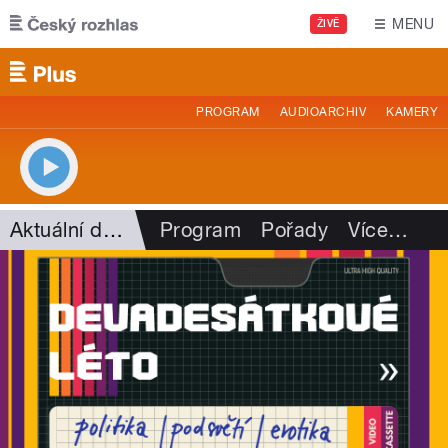
Přejít k hlavnímu obsahu
MENU
ŽIVĚ
PROGRAM
AUDIOARCHIV
KAMERY
Aktuální dění
Program
Pořady
Více
…