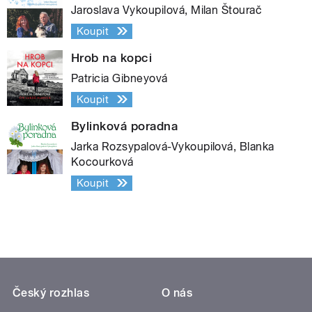
Jaroslava Vykoupilová, Milan Štourač
Koupit
Hrob na kopci
Patricia Gibneyová
Koupit
Bylinková poradna
Jarka Rozsypalová-Vykoupilová, Blanka
Kocourková
Koupit
Český rozhlas
O nás