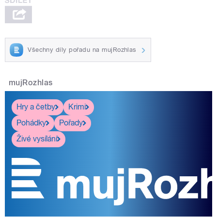
Všechny díly pořadu na mujRozhlas
mujRozhlas
Hry a četby
Krimi
Pohádky
Pořady
Živé vysílání