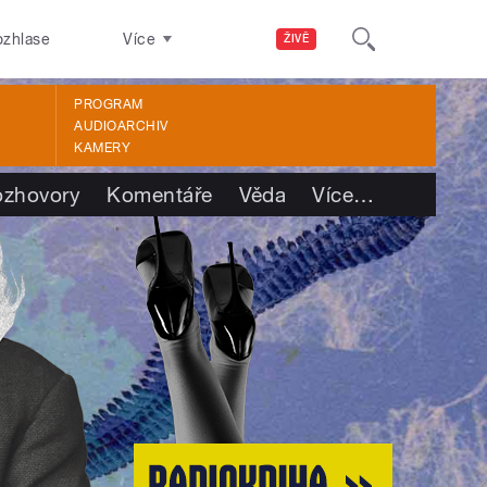
ozhlase
Více
ŽIVĚ
PROGRAM
AUDIOARCHIV
KAMERY
ozhovory
Komentáře
Věda
Více
…