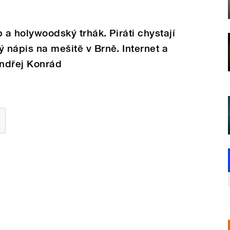
 a holywoodský trhák. Piráti chystají
ý nápis na mešitě v Brně. Internet a
ndřej Konrád