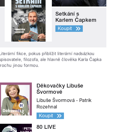
Setkání s
Karlem Čapkem
Koupit
Literární fikce, pokus přiblížit literární nadsázkou
spisovatele, filozofa, ale hlavně člověka Karla Čapka
trochu jinou formou.
Děkovačky Libuše
Švormové
Libuše Švormová - Patrik
Rozehnal
Koupit
80 LIVE