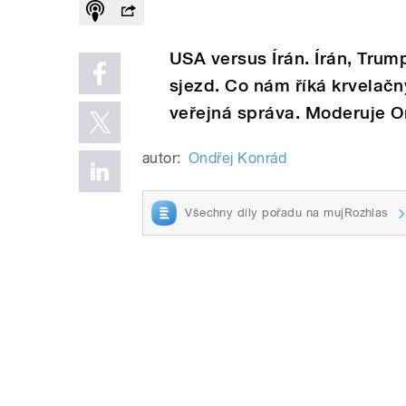
USA versus Írán. Írán, Trump
sjezd. Co nám říká krvelačn
veřejná správa. Moderuje O
autor:
Ondřej Konrád
Všechny díly pořadu na mujRozhlas