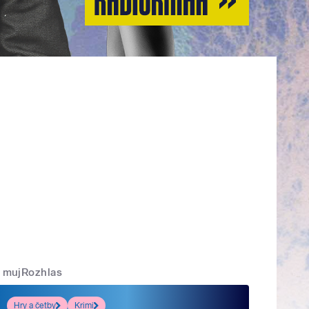
mujRozhlas
Hry a četby
Krimi