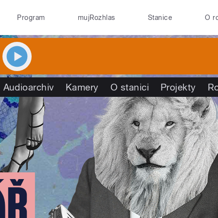
Program
mujRozhlas
Stanice
O r
Audioarchiv
Kamery
O stanici
Projekty
R