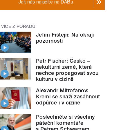
Jak nás naladíte na DABu
VÍCE Z POŘADU
Jefim Fištejn: Na okraji
pozornosti
Petr Fischer: Česko –
nekulturní země, která
nechce propagovat svou
kulturu v cizině
Alexandr Mitrofanov:
Kreml se snaží zasáhnout
odpůrce i v cizině
Poslechněte si všechny
páteční komentáře
s Petrem Schwarzem