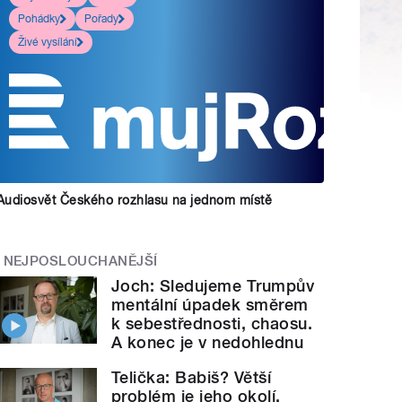
Pohádky
Pořady
Živé vysílání
Audiosvět Českého rozhlasu na jednom místě
NEJPOSLOUCHANĚJŠÍ
Joch: Sledujeme Trumpův
mentální úpadek směrem
k sebestřednosti, chaosu.
A konec je v nedohlednu
Telička: Babiš? Větší
problém je jeho okolí.