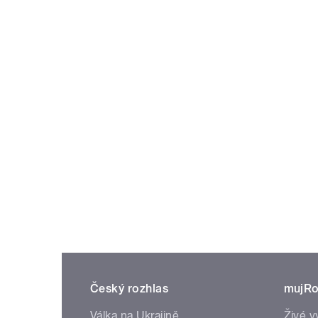
Český rozhlas
mujRo
Válka na Ukrajině
Živé v