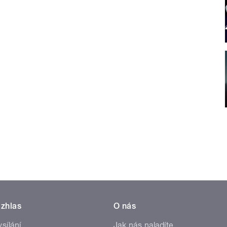
zhlas
O nás
ysílání
Jak nás naladíte