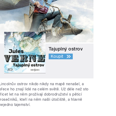
Tajuplný ostrov
Koupit
Lincolnův ostrov nikdo nikdy na mapě nenašel, a
přece ho znají lidé na celém světě. Už déle než sto
třicet let na něm prožívají dobrodružství s pěticí
trosečníků, kteří na něm našli útočiště, a hlavně
nejedno tajemství.