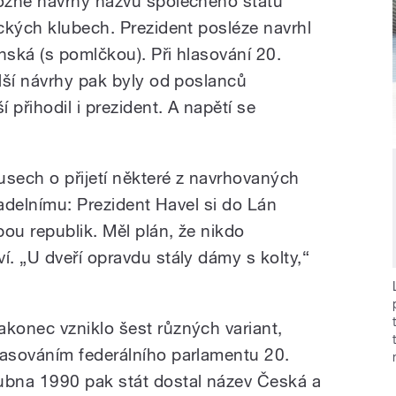
ožné návrhy názvu společného státu
ckých klubech. Prezident posléze navrhl
ská (s pomlčkou). Při hlasování 20.
lší návrhy pak byly od poslanců
 přihodil i prezident. A napětí se
sech o přijetí některé z navrhovaných
vadelnímu: Prezident Havel si do Lán
ou republik. Měl plán, že nikdo
. „U dveří opravdu stály dámy s kolty,“
akonec vzniklo šest různých variant,
lasováním federálního parlamentu 20.
ubna 1990 pak stát dostal název Česká a