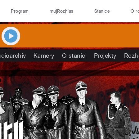
Program
mujRozhlas
Stanice
O r
dioarchiv
Kamery
O stanici
Projekty
Rozh