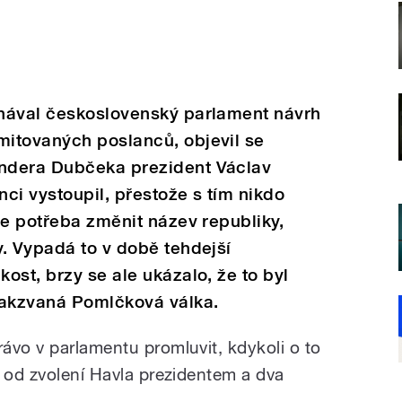
nával československý parlament návrh
itovaných poslanců, objevil se
ndera Dubčeka prezident Václav
ci vystoupil, přestože s tím nikdo
je potřeba změnit název republiky,
. Vypadá to v době tehdejší
ost, brzy se ale ukázalo, že to byl
takzvaná Pomlčková válka.
ávo v parlamentu promluvit, kdykoli o to
c od zvolení Havla prezidentem a dva