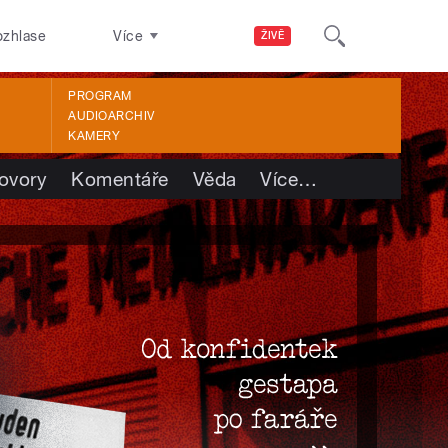
ozhlase
Více
ŽIVĚ
PROGRAM
AUDIOARCHIV
KAMERY
ovory
Komentáře
Věda
Více
…