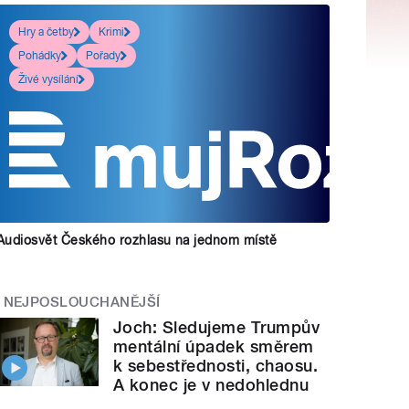
Hry a četby
Krimi
Pohádky
Pořady
Živé vysílání
Audiosvět Českého rozhlasu na jednom místě
NEJPOSLOUCHANĚJŠÍ
Joch: Sledujeme Trumpův
mentální úpadek směrem
k sebestřednosti, chaosu.
A konec je v nedohlednu