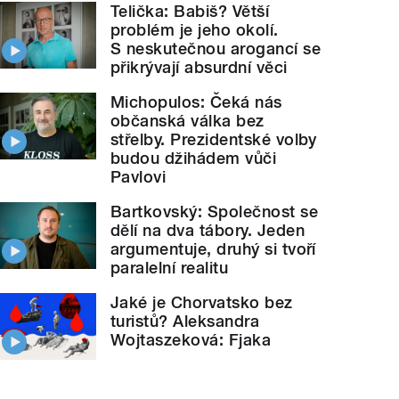
Telička: Babiš? Větší
problém je jeho okolí.
S neskutečnou arogancí se
přikrývají absurdní věci
Michopulos: Čeká nás
občanská válka bez
střelby. Prezidentské volby
budou džihádem vůči
Pavlovi
Bartkovský: Společnost se
dělí na dva tábory. Jeden
argumentuje, druhý si tvoří
paralelní realitu
Jaké je Chorvatsko bez
turistů? Aleksandra
Wojtaszeková: Fjaka