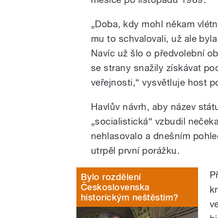
„Doba, kdy mohl někam vlétn
mu to schvalovali, už ale byla
Navíc už šlo o předvolební ob
se strany snažily získávat p
veřejnosti,“ vysvětluje host 
Havlův návrh, aby název státu
„socialistická“ vzbudil neček
nehlasovalo a dnešním pohled
utrpěl první porážku.
P
Bylo rozdělení
Československa
kr
historickým neštěstím?
ve