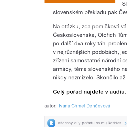
S
slovenském překladu pak Čes
Na otázku, zda pomlčková vál
Československa, Oldřich Tům
po další dva roky táhl probl
v nejrůznějších podobách, je
zřízení samostatné národní c
armády, téma slovenského na
nikdy nezmizelo. Skončilo až 
Celý pořad najdete v audiu.
autor:
Ivana Chmel Denčevová
Všechny díly pořadu na mujRozhlas