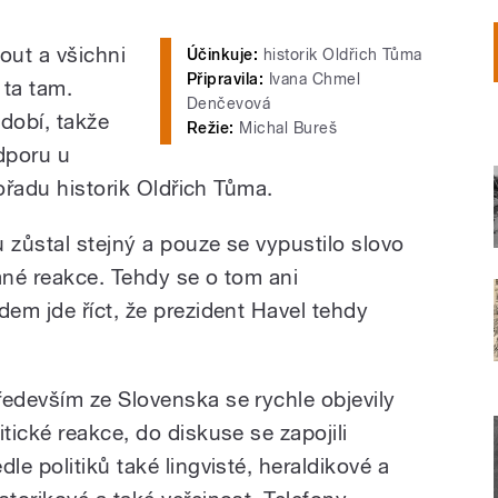
out a všichni
Účinkuje:
historik Oldřich Tůma
Připravila:
Ivana Chmel
 ta tam.
Denčevová
dobí, takže
Režie:
Michal Bureš
odporu u
pořadu historik Oldřich Tůma.
 zůstal stejný a pouze se vypustilo slovo
ané reakce. Tehdy se o tom ani
em jde říct, že prezident Havel tehdy
ředevším ze Slovenska se rychle objevily
itické reakce, do diskuse se zapojili
dle politiků také lingvisté, heraldikové a