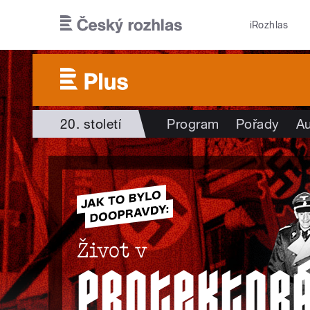
Přejít k hlavnímu obsahu
iRozhlas
20. století
Program
Pořady
Au