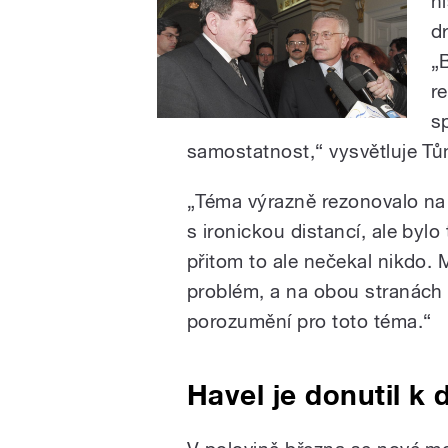
h
d
„
r
s
samostatnost,“ vysvětluje Tů
„Téma výrazně rezonovalo na
s ironickou distancí, ale byl
přitom to ale nečekal nikdo. 
problém, a na obou stranách s
porozumění pro toto téma.“
Havel je donutil k