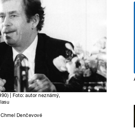
990) | Foto: autor neznámý,
lasu
ny Chmel Denčevové