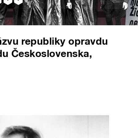
ázvu republiky opravdu
adu Československa,