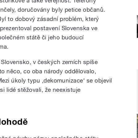
istorikové a také veřejnost. Telefony
rnčely, doručovány byly petice občanů.
Byl to dobový zásadní problém, který
eprezentoval postavení Slovenska ve
polečném státě či jeho budoucí
ma.
 Slovensko, v českých zemích spíše
o to něco, co oba národy oddělovalo,
Mezi úkoly typu ,dekomunizace‘ se objevil
i lidé stěžovali, že neexistuje
 dohodě