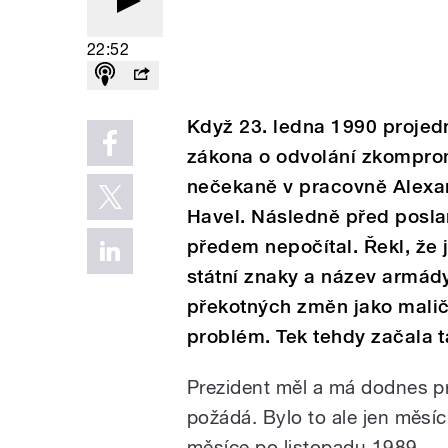
22:52
Když 23. ledna 1990 projed
zákona o odvolání zkomprom
nečekaně v pracovně Alexa
Havel. Následně před poslan
předem nepočítal. Řekl, že 
státní znaky a název armády
překotných změn jako maličk
problém. Tek tehdy začala 
Prezident měl a má dodnes pr
požádá. Bylo to ale jen měsí
měsíce po listopadu 1989.