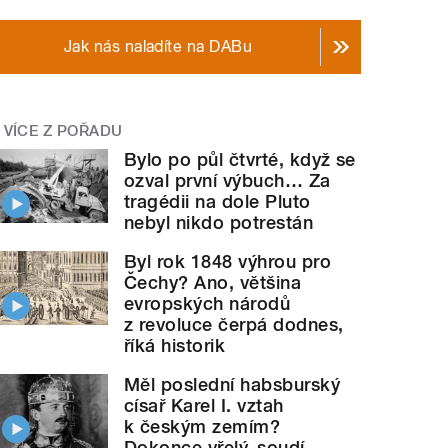
Jak nás naladíte na DABu
VÍCE Z POŘADU
Bylo po půl čtvrté, když se
ozval první výbuch… Za
tragédii na dole Pluto
nebyl nikdo potrestán
Byl rok 1848 výhrou pro
Čechy? Ano, většina
evropských národů
z revoluce čerpá dodnes,
říká historik
Měl poslední habsburský
císař Karel I. vztah
k českým zemím?
Dokonce vřelý, soudí