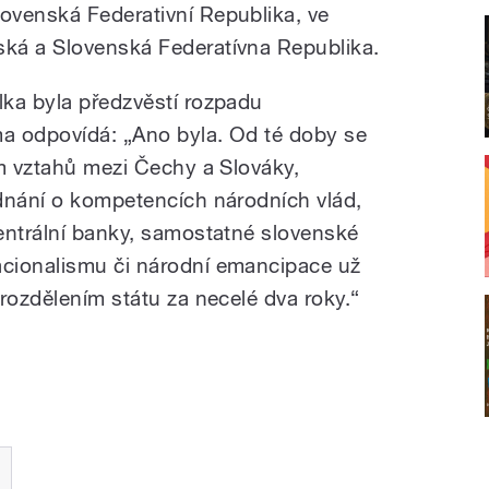
lovenská Federativní Republika, ve
ká a Slovenská Federatívna Republika.
ka byla předzvěstí rozpadu
a odpovídá: „Ano byla. Od té doby se
ém vztahů mezi Čechy a Slováky,
dnání o kompetencích národních vlád,
entrální banky, samostatné slovenské
cionalismu či národní emancipace už
rozdělením státu za necelé dva roky.“