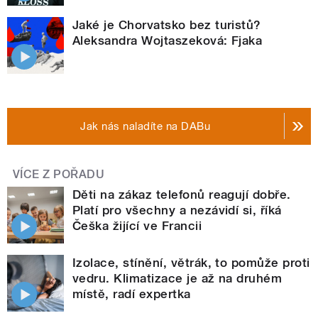
Jaké je Chorvatsko bez turistů?
Aleksandra Wojtaszeková: Fjaka
Jak nás naladíte na DABu
VÍCE Z POŘADU
Děti na zákaz telefonů reagují dobře.
Platí pro všechny a nezávidí si, říká
Češka žijící ve Francii
Izolace, stínění, větrák, to pomůže proti
vedru. Klimatizace je až na druhém
místě, radí expertka