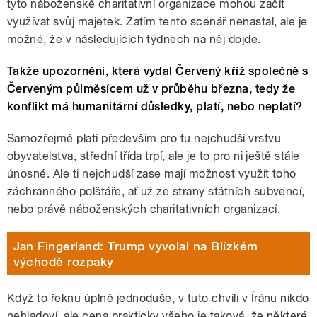
tyto náboženské charitativní organizace mohou začít
využívat svůj majetek. Zatím tento scénář nenastal, ale je
možné, že v následujících týdnech na něj dojde.
Takže upozornění, která vydal Červený kříž společně s
Červeným půlměsícem už v průběhu března, tedy že
konflikt má humanitární důsledky, platí, nebo neplatí?
Samozřejmě platí především pro tu nejchudší vrstvu
obyvatelstva, střední třída trpí, ale je to pro ni ještě stále
únosné. Ale ti nejchudší zase mají možnost využít toho
záchranného polštáře, ať už ze strany státních subvencí,
nebo právě náboženských charitativních organizací.
Jan Fingerland: Trump vyvolal na Blízkém
východě rozpaky
Když to řeknu úplně jednoduše, v tuto chvíli v Íránu nikdo
nehladoví, ale cena prakticky všeho je taková, že některé