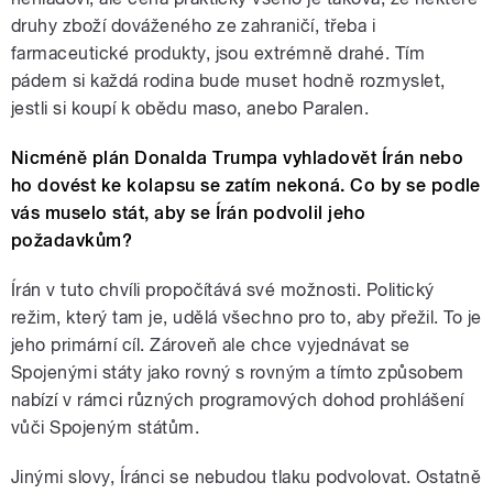
druhy zboží dováženého ze zahraničí, třeba i
farmaceutické produkty, jsou extrémně drahé. Tím
pádem si každá rodina bude muset hodně rozmyslet,
jestli si koupí k obědu maso, anebo Paralen.
Nicméně plán Donalda Trumpa vyhladovět Írán nebo
ho dovést ke kolapsu se zatím nekoná. Co by se podle
vás muselo stát, aby se Írán podvolil jeho
požadavkům?
Írán v tuto chvíli propočítává své možnosti. Politický
režim, který tam je, udělá všechno pro to, aby přežil. To je
jeho primární cíl. Zároveň ale chce vyjednávat se
Spojenými státy jako rovný s rovným a tímto způsobem
nabízí v rámci různých programových dohod prohlášení
vůči Spojeným státům.
Jinými slovy, Íránci se nebudou tlaku podvolovat. Ostatně