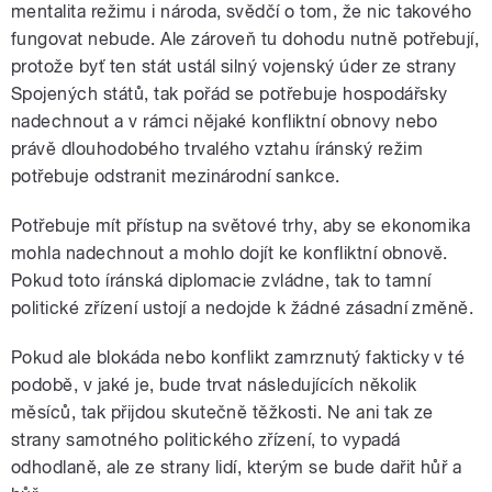
mentalita režimu i národa, svědčí o tom, že nic takového
fungovat nebude. Ale zároveň tu dohodu nutně potřebují,
protože byť ten stát ustál silný vojenský úder ze strany
Spojených států, tak pořád se potřebuje hospodářsky
nadechnout a v rámci nějaké konfliktní obnovy nebo
právě dlouhodobého trvalého vztahu íránský režim
potřebuje odstranit mezinárodní sankce.
Potřebuje mít přístup na světové trhy, aby se ekonomika
mohla nadechnout a mohlo dojít ke konfliktní obnově.
Pokud toto íránská diplomacie zvládne, tak to tamní
politické zřízení ustojí a nedojde k žádné zásadní změně.
Pokud ale blokáda nebo konflikt zamrznutý fakticky v té
podobě, v jaké je, bude trvat následujících několik
měsíců, tak přijdou skutečně těžkosti. Ne ani tak ze
strany samotného politického zřízení, to vypadá
odhodlaně, ale ze strany lidí, kterým se bude dařit hůř a