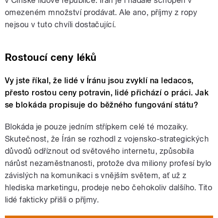
v Čínské lidové republice. Írán je i nadále schopen v
omezeném množství prodávat. Ale ano, příjmy z ropy
nejsou v tuto chvíli dostačující.
Rostoucí ceny léků
Vy jste říkal, že lidé v Íránu jsou zvyklí na ledacos,
přesto rostou ceny potravin, lidé přichází o práci. Jak
se blokáda propisuje do běžného fungování státu?
Blokáda je pouze jedním střípkem celé té mozaiky.
Skutečnost, že Írán se rozhodl z vojensko-strategických
důvodů odříznout od světového internetu, způsobila
nárůst nezaměstnanosti, protože dva miliony profesí bylo
závislých na komunikaci s vnějším světem, ať už z
hlediska marketingu, prodeje nebo čehokoliv dalšího. Tito
lidé fakticky přišli o příjmy.