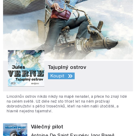
Tajuplný ostrov
Koupit
Lincolnův ostrov nikdo nikdy na mapě nenašel, a přece ho znají lidé
na celém světě. Už déle než sto třicet let na něm prožívají
dobrodružství s pěticí trosečníků, kteří na něm našli útočiště, a
hlavně nejedno tajemství.
Válečný pilot
Antoine De Saint Exupéry, Igor Bareš,