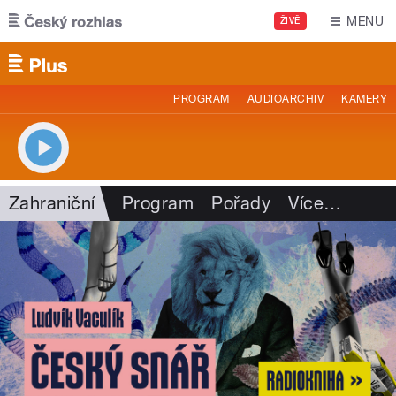
Přejít k hlavnímu obsahu
MENU
ŽIVĚ
PROGRAM
AUDIOARCHIV
KAMERY
Zahraniční
Program
Pořady
Více
…