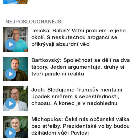
NEJPOSLOUCHANĚJŠÍ
Telička: Babiš? Větší problém je jeho
okolí. S neskutečnou arogancí se
přikrývají absurdní věci
Bartkovský: Společnost se dělí na dva
tábory. Jeden argumentuje, druhý si
tvoří paralelní realitu
Joch: Sledujeme Trumpův mentální
úpadek směrem k sebestřednosti,
chaosu. A konec je v nedohlednu
Michopulos: Čeká nás občanská válka
bez střelby. Prezidentské volby budou
džihádem vůči Pavlovi