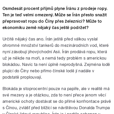
Osmdesát procent příjmů plyne Íránu z prodeje ropy.
Ten je teď velmi omezený. Může se Írán přesto snažit
přepravovat ropu do Číny přes železnici? Může to
ekonomiku země nějaký čas ještě podržet?
Určitě nějaký čas ano. Írán ještě před válkou vyslal
ohromné množství tankerů do mezinárodních vod, které
nyní zásobují jihovýchodní Asii. Írán prodává ropu, která
už je někde na moři, a nemá tedy problém s americkou
blokádou. Navíc ta není úplně neprodyšná. Zejména lodě
plující do Číny nebo přímo čínské lodě jí nadále v
podstatě proplouvají.
Blokáda je stoprocentní pouze na papíře, ale v realitě má
své mezery a je otázkou, zda to není přece jenom věcí
americké ochoty dostávat se do přímé konfrontace právě
s Čínou, zvlášť před blížící se návštěvou Donalda Trumpa