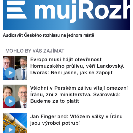
Audiosvět Českého rozhlasu na jednom místě
MOHLO BY VÁS ZAJÍMAT
Evropa musí hájit otevřenost
Hormuzského průlivu, věří Landovský.
Dvořák: Není jasné, jak se zapojit
Všichni v Perském zálivu vítají omezení
Íránu, zní z ministerstva. Svárovská:
Budeme za to platit
Jan Fingerland: Vítězem války v Íránu
jsou výrobci potrubí