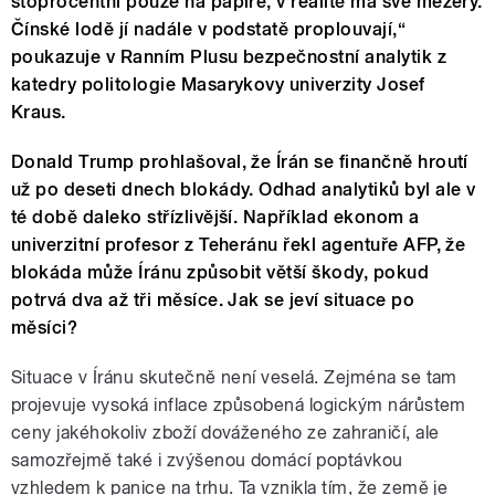
stoprocentní pouze na papíře, v realitě má své mezery.
Čínské lodě jí nadále v podstatě proplouvají,“
poukazuje v Ranním Plusu bezpečnostní analytik z
katedry politologie Masarykovy univerzity Josef
Kraus.
Donald Trump prohlašoval, že Írán se finančně hroutí
už po deseti dnech blokády. Odhad analytiků byl ale v
té době daleko střízlivější. Například ekonom a
univerzitní profesor z Teheránu řekl agentuře AFP, že
blokáda může Íránu způsobit větší škody, pokud
potrvá dva až tři měsíce. Jak se jeví situace po
měsíci?
Situace v Íránu skutečně není veselá. Zejména se tam
projevuje vysoká inflace způsobená logickým nárůstem
ceny jakéhokoliv zboží dováženého ze zahraničí, ale
samozřejmě také i zvýšenou domácí poptávkou
vzhledem k panice na trhu. Ta vznikla tím, že země je