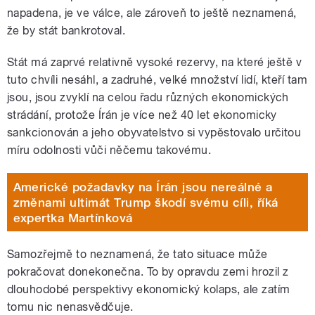
napadena, je ve válce, ale zároveň to ještě neznamená,
že by stát bankrotoval.
Stát má zaprvé relativně vysoké rezervy, na které ještě v
tuto chvíli nesáhl, a zadruhé, velké množství lidí, kteří tam
jsou, jsou zvyklí na celou řadu různých ekonomických
strádání, protože Írán je více než 40 let ekonomicky
sankcionován a jeho obyvatelstvo si vypěstovalo určitou
míru odolnosti vůči něčemu takovému.
Americké požadavky na Írán jsou nereálné a
změnami ultimát Trump škodí svému cíli, říká
expertka Martínková
Samozřejmě to neznamená, že tato situace může
pokračovat donekonečna. To by opravdu zemi hrozil z
dlouhodobé perspektivy ekonomický kolaps, ale zatím
tomu nic nenasvědčuje.