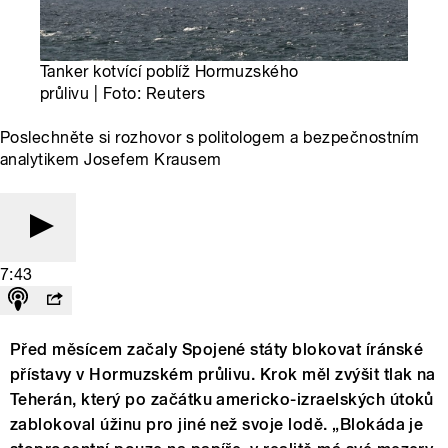
Tanker kotvící poblíž Hormuzského
průlivu | Foto: Reuters
Poslechněte si rozhovor s politologem a bezpečnostním
analytikem Josefem Krausem
7:43
Před měsícem začaly Spojené státy blokovat íránské
přístavy v Hormuzském průlivu. Krok měl zvýšit tlak na
Teherán, který po začátku americko-izraelských útoků
zablokoval úžinu pro jiné než svoje lodě. „Blokáda je