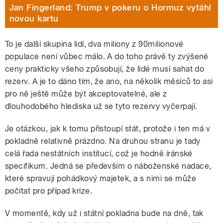
Jan Fingerland: Trump v pokeru o Hormuz vytáhl
novou kartu
To je další skupina lidí, dva miliony z 90milionové
populace není vůbec málo. A do toho právě ty zvýšené
ceny prakticky všeho způsobují, že lidé musí sahat do
rezerv. A je to dáno tím, že ano, na několik měsíců to asi
pro ně ještě může být akceptovatelné, ale z
dlouhodobého hlediska už se tyto rezervy vyčerpají.
Je otázkou, jak k tomu přistoupí stát, protože i ten má v
pokladně relativně prázdno. Na druhou stranu je tady
celá řada nestátních institucí, což je hodně íránské
specifikum. Jedná se především o náboženské nadace,
které spravují pohádkový majetek, a s nimi se může
počítat pro případ krize.
V momentě, kdy už i státní pokladna bude na dně, tak