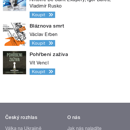
Vladimír Rusko
Koupit
Bláznova smrt
Václav Erben
Koupit
Pohřbeni zaživa
Vít Vencl
Koupit
Český rozhlas
O nás
Válka na Ukrajině
Jak nás naladíte