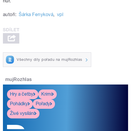
hůř.
autoři:
Šárka Fenyková
,
vpl
Všechny díly pořadu na mujRozhlas
mujRozhlas
Hry a četby
Krimi
Pohádky
Pořady
Živé vysílání