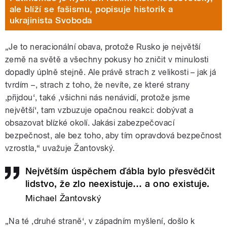
ale blíží se fašismu, popisuje historik a
ukrajinista Svoboda
„Je to neracionální obava, protože Rusko je největší
země na světě a všechny pokusy ho zničit v minulosti
dopadly úplně stejně. Ale právě strach z velikosti – jak já
tvrdím –, strach z toho, že nevíte, ze které strany
,přijdou‘, také ,všichni nás nenávidí, protože jsme
největší‘, tam vzbuzuje opačnou reakci: dobývat a
obsazovat blízké okolí. Jakási zabezpečovací
bezpečnost, ale bez toho, aby tím opravdová bezpečnost
vzrostla,“ uvažuje Žantovský.
Největším úspěchem ďábla bylo přesvědčit
lidstvo, že zlo neexistuje… a ono existuje.
Michael Žantovský
„Na té ,druhé straně‘, v západním myšlení, došlo k