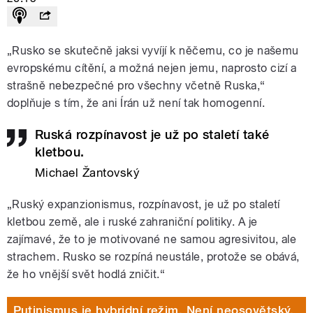
„Rusko se skutečně jaksi vyvíjí k něčemu, co je našemu
evropskému cítění, a možná nejen jemu, naprosto cizí a
strašně nebezpečné pro všechny včetně Ruska,“
doplňuje s tím, že ani Írán už není tak homogenní.
Ruská rozpínavost je už po staletí také
kletbou.
Michael Žantovský
„Ruský expanzionismus, rozpínavost, je už po staletí
kletbou země, ale i ruské zahraniční politiky. A je
zajímavé, že to je motivované ne samou agresivitou, ale
strachem. Rusko se rozpíná neustále, protože se obává,
že ho vnější svět hodlá zničit.“
Putinismus je hybridní režim. Není neosovětský,