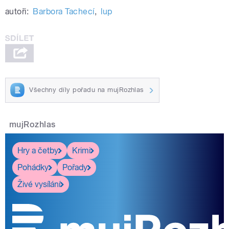
autoři:
Barbora Tachecí
,
lup
Všechny díly pořadu na mujRozhlas
mujRozhlas
Hry a četby
Krimi
Pohádky
Pořady
Živé vysílání