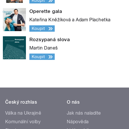
Koupit
Operette gala
Kateřina Kněžíková a Adam Plachetka
Koupit
Rozsypaná slova
Martin Daneš
Koupit
Český rozhlas
O nás
Válka na Ukrajině
Jak nás naladíte
Komunální volby
Nápověda