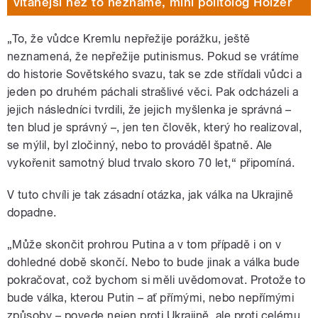
vítanější než to neznámé, míní politolog Holzer
„To, že vůdce Kremlu nepřežije porážku, ještě
neznamená, že nepřežije putinismus. Pokud se vrátíme
do historie Sovětského svazu, tak se zde střídali vůdci a
jeden po druhém páchali strašlivé věci. Pak odcházeli a
jejich následníci tvrdili, že jejich myšlenka je správná –
ten blud je správný –, jen ten člověk, který ho realizoval,
se mýlil, byl zločinný, nebo to prováděl špatně. Ale
vykořenit samotný blud trvalo skoro 70 let,“ připomíná.
V tuto chvíli je tak zásadní otázka, jak válka na Ukrajině
dopadne.
„Může skončit prohrou Putina a v tom případě i on v
dohledné době skončí. Nebo to bude jinak a válka bude
pokračovat, což bychom si měli uvědomovat. Protože to
bude válka, kterou Putin – ať přímými, nebo nepřímými
způsoby – povede nejen proti Ukrajině, ale proti celému