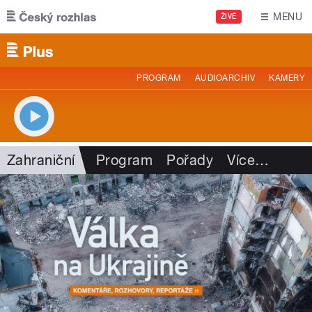
Přejít k hlavnímu obsahu
MENU
ŽIVĚ
PROGRAM
AUDIOARCHIV
KAMERY
Zahraniční
Program
Pořady
Více
…