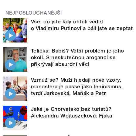
NEJPOSLOUCHANĚJŠÍ
Vše, co jste kdy chtěli vědět
o Vladimiru Putinovi a báli jste se zeptat
Telička: Babiš? Větší problém je jeho
okolí. S neskutečnou arogancí se
přikrývají absurdní věci
Vzmuž se? Muži hledají nové vzory,
manosféra je passé jako leninismus,
tvrdí Jarkovská, Maňák a Petr
Jaké je Chorvatsko bez turistů?
Aleksandra Wojtaszeková: Fjaka