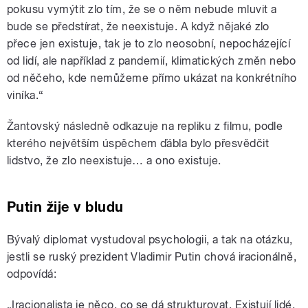
pokusu vymýtit zlo tím, že se o něm nebude mluvit a
bude se předstírat, že neexistuje. A když nějaké zlo
přece jen existuje, tak je to zlo neosobní, nepocházející
od lidí, ale například z pandemií, klimatických změn nebo
od něčeho, kde nemůžeme přímo ukázat na konkrétního
viníka.“
Žantovský následně odkazuje na repliku z filmu, podle
kterého největším úspěchem ďábla bylo přesvědčit
lidstvo, že zlo neexistuje… a ono existuje.
Putin žije v bludu
Bývalý diplomat vystudoval psychologii, a tak na otázku,
jestli se ruský prezident Vladimir Putin chová iracionálně,
odpovídá:
„Iracionalista je něco, co se dá strukturovat. Existují lidé,