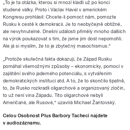
„To je ta otázka, kterou si mnozí kladli už po konci
studené války. Proto i Václav Havel v americkém
Kongresu prohlásil: Chcete-li pomoct nám, pomozte
Rusku k cestě k demokracii. Je to neobyčejně obtížné,
ale nevyhnutelné. Dnešní události přiměly mnoho dalších
na výrok poukazovat s tím, že jsme jim dost nepomohli.
Ale já si myslím, že to je zbytečný masochismus.“
„Protože skutečná fakta dokazují, že Západ Rusku
pomáhal všemožnými způsoby – ekonomicky, pomocí v
zajištění svého jaderného potenciálu, s vytvářením
demokratických institucí atd. A to, že to skončilo špatně,
to, že Rusko rozkradli oligarchové a organizovaný zločin,
to už není vina Západu. Tito oligarchové nebyli
Američané, ale Rusové,“ uzavírá Michael Žantovský.
Celou Osobnost Plus Barbory Tachecí najdete
v audiozáznamu.