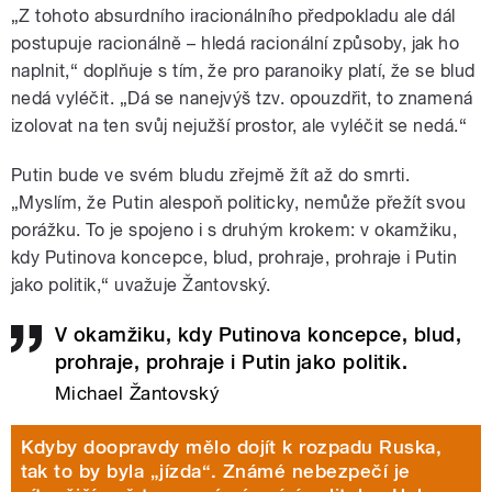
„Z tohoto absurdního iracionálního předpokladu ale dál
postupuje racionálně – hledá racionální způsoby, jak ho
naplnit,“ doplňuje s tím, že pro paranoiky platí, že se blud
nedá vyléčit. „Dá se nanejvýš tzv. opouzdřit, to znamená
izolovat na ten svůj nejužší prostor, ale vyléčit se nedá.“
Putin bude ve svém bludu zřejmě žít až do smrti.
„Myslím, že Putin alespoň politicky, nemůže přežít svou
porážku. To je spojeno i s druhým krokem: v okamžiku,
kdy Putinova koncepce, blud, prohraje, prohraje i Putin
jako politik,“ uvažuje Žantovský.
V okamžiku, kdy Putinova koncepce, blud,
prohraje, prohraje i Putin jako politik.
Michael Žantovský
Kdyby doopravdy mělo dojít k rozpadu Ruska,
tak to by byla „jízda“. Známé nebezpečí je