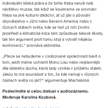
individuální lidská práva a že tohle třeba naruší naši
návštěvu muzea, tak když se koukneme ve srovnání
třeba na jiné kulturní dědictví, ať už jde o původní
obyvatelstvo v Jižní nebo Severní Americe nebo v
různých státech světa, kde se teď už ničí životní
prostředí a klimatická krize tam způsobuje takové škody,
tak ten argument proti tomu stojí a vytváří nějakou
kontroverzi,“ srovnává aktivistka.
„Přece se nebudeme v civilizované společnosti bavit o
tom, jestli máme uchránit Monu Lisu nebo nejslavnější
díla lidského ducha, která tady vznikla v průběhu staletí.
Jakou to má souvislost s tím, že lidé nemají v různých
částech světa co jíst?“ argumentuje Machalická.
Poslechněte si celou diskusi v audiozáznamu.
Moderuje Karolína Koubová.