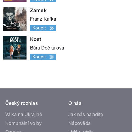
Zámek
Franz Kafka
Koupit
Kost
Bára Dočkalová
Koupit
Český rozhlas
O nás
Válka na Ukrajině
Jak nás naladíte
Komunální volby
Nápověda