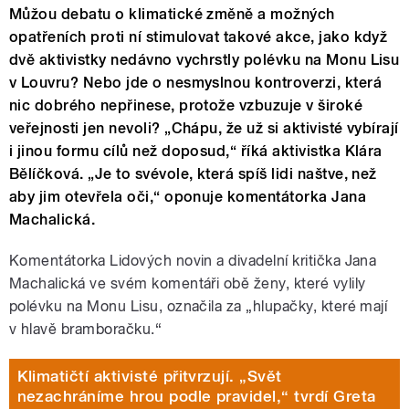
Můžou debatu o klimatické změně a možných
opatřeních proti ní stimulovat takové akce, jako když
dvě aktivistky nedávno vychrstly polévku na Monu Lisu
v Louvru? Nebo jde o nesmyslnou kontroverzi, která
nic dobrého nepřinese, protože vzbuzuje v široké
veřejnosti jen nevoli? „Chápu, že už si aktivisté vybírají
i jinou formu cílů než doposud,“ říká aktivistka Klára
Bělíčková. „Je to svévole, která spíš lidi naštve, než
aby jim otevřela oči,“ oponuje komentátorka Jana
Machalická.
Komentátorka Lidových novin a divadelní kritička Jana
Machalická ve svém komentáři obě ženy, které vylily
polévku na Monu Lisu, označila za „hlupačky, které mají
v hlavě bramboračku.“
Klimatičtí aktivisté přitvrzují. „Svět
nezachráníme hrou podle pravidel,“ tvrdí Greta