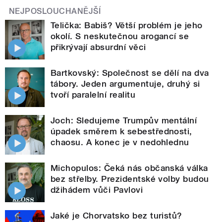
NEJPOSLOUCHANĚJŠÍ
Telička: Babiš? Větší problém je jeho
okolí. S neskutečnou arogancí se
přikrývají absurdní věci
Bartkovský: Společnost se dělí na dva
tábory. Jeden argumentuje, druhý si
tvoří paralelní realitu
Joch: Sledujeme Trumpův mentální
úpadek směrem k sebestřednosti,
chaosu. A konec je v nedohlednu
Michopulos: Čeká nás občanská válka
bez střelby. Prezidentské volby budou
džihádem vůči Pavlovi
Jaké je Chorvatsko bez turistů?