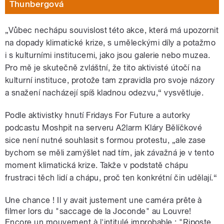
Thunbergová
„Vůbec nechápu souvislost této akce, která má upozornit
na dopady klimatické krize, s uměleckými díly a potažmo
i s kulturními institucemi, jako jsou galerie nebo muzea.
Pro mě je skutečně zvláštní, že tito aktivisté útočí na
kulturní instituce, protože tam zpravidla pro svoje názory
a snažení nacházejí spíš kladnou odezvu,“ vysvětluje.
Podle aktivistky hnutí Fridays For Future a autorky
podcastu Moshpit na serveru A2larm Kláry Bělíčkové
sice není nutné souhlasit s formou protestu, „ale zase
bychom se měli zamýšlet nad tím, jak závažná je v tento
moment klimatická krize. Takže v podstatě chápu
frustraci těch lidí a chápu, proč ten konkrétní čin udělají.“
Une chance ! Il y avait justement une caméra prête à
filmer lors du "saccage de la Joconde" au Louvre!
Encore un mouvement à l'intitulé improbable : "Riposte