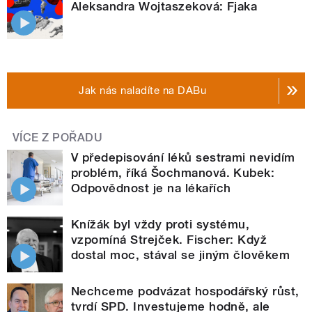
Aleksandra Wojtaszeková: Fjaka
Jak nás naladíte na DABu
VÍCE Z POŘADU
V předepisování léků sestrami nevidím
problém, říká Šochmanová. Kubek:
Odpovědnost je na lékařích
Knížák byl vždy proti systému,
vzpomíná Strejček. Fischer: Když
dostal moc, stával se jiným člověkem
Nechceme podvázat hospodářský růst,
tvrdí SPD. Investujeme hodně, ale