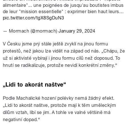
alimentaire"... une poignées de jusqu'au boutistes imbus
de leur "mission essentielle" : exprimer bien haut leurs…
pic.twitter.com/tgX8SgDuN3
— Mormach (@mormach)
January 29, 2024
V Česku jsme prý stále ještě zvyklí na jinou formu
protestů, než jakou lze vidět na západ od nás. „Chápu, že
už si aktivisté vybírají i jinou formu cílů než doposud. To
hnutí se radikalizuje, protože nevidí konkrétní změny.“
„Lidi to akorát naštve“
Podle Machalické hození polévky nemá žádný efekt.
„Lidi to akorát naštve, protože mají k těm uměleckým
dílům vztah, líbí se jim. A tohle ve valné většině má
negativní dopad.“