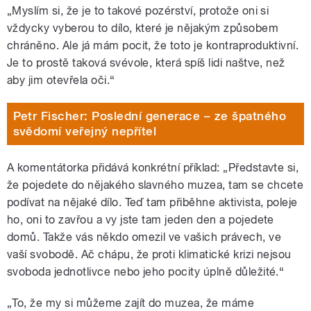
„Myslím si, že je to takové pozérství, protože oni si
vždycky vyberou to dílo, které je nějakým způsobem
chráněno. Ale já mám pocit, že toto je kontraproduktivní.
Je to prostě taková svévole, která spíš lidi naštve, než
aby jim otevřela oči.“
Petr Fischer: Poslední generace – ze špatného
svědomí veřejný nepřítel
A komentátorka přidává konkrétní příklad: „Představte si,
že pojedete do nějakého slavného muzea, tam se chcete
podívat na nějaké dílo. Teď tam přiběhne aktivista, poleje
ho, oni to zavřou a vy jste tam jeden den a pojedete
domů. Takže vás někdo omezil ve vašich právech, ve
vaší svobodě. Ač chápu, že proti klimatické krizi nejsou
svoboda jednotlivce nebo jeho pocity úplně důležité.“
„To, že my si můžeme zajít do muzea, že máme