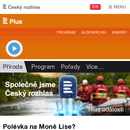
Přejít k hlavnímu obsahu
MENU
ŽIVĚ
PROGRAM
AUDIOARCHIV
KAMERY
Příroda
Program
Pořady
Více
…
Polévka na Moně Lise?