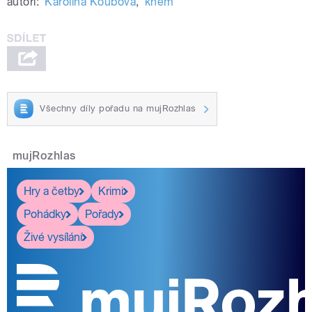
autoři:
Karolína Koubová
,
knem
Všechny díly pořadu na mujRozhlas
mujRozhlas
Hry a četby
Krimi
Pohádky
Pořady
Živé vysílání