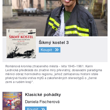
Šikmý kostel 3
Koupit
Románová kronika ztraceného města - léta 1945–1961. Karin
Lednická předkládá do značné míry převratný, dosavadní paradigma
měnící obraz hornického regionu, jehož zahlazenou historii stále
překrývá tlustá vrstva mýtů a zakořeněných stereotypů o „černé
zemi a rudém kraji“.
Klasické pohádky
Daniela Fischerová
Koupit