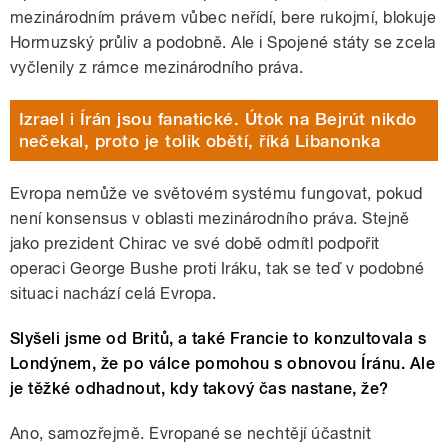
mezinárodním právem vůbec neřídí, bere rukojmí, blokuje
Hormuzský průliv a podobně. Ale i Spojené státy se zcela
vyčlenily z rámce mezinárodního práva.
Izrael i Írán jsou fanatické. Útok na Bejrút nikdo
nečekal, proto je tolik obětí, říká Libanonka
Evropa nemůže ve světovém systému fungovat, pokud
není konsensus v oblasti mezinárodního práva. Stejně
jako prezident Chirac ve své době odmítl podpořit
operaci George Bushe proti Iráku, tak se teď v podobné
situaci nachází celá Evropa.
Slyšeli jsme od Britů, a také Francie to konzultovala s
Londýnem, že po válce pomohou s obnovou Íránu. Ale
je těžké odhadnout, kdy takový čas nastane, že?
Ano, samozřejmě. Evropané se nechtějí účastnit