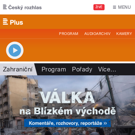
Přejít k hlavnímu obsahu
MENU
ŽIVĚ
PROGRAM
AUDIOARCHIV
KAMERY
Zahraniční
Program
Pořady
Více
…