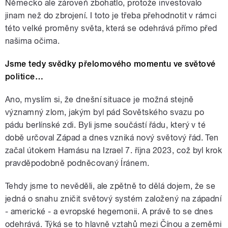
Německo ale zároveň zbohatlo, protože investovalo
jinam než do zbrojení. I toto je třeba přehodnotit v rámci
této velké proměny světa, která se odehrává přímo před
našima očima.
Jsme tedy svědky přelomového momentu ve světové
politice…
Ano, myslím si, že dnešní situace je možná stejně
významný zlom, jakým byl pád Sovětského svazu po
pádu berlínské zdi. Byli jsme součástí řádu, který v té
době určoval Západ a dnes vzniká nový světový řád. Ten
začal útokem Hamásu na Izrael 7. října 2023, což byl krok
pravděpodobně podněcovaný Íránem.
Tehdy jsme to nevěděli, ale zpětně to dělá dojem, že se
jedná o snahu zničit světový systém založený na západní
- americké - a evropské hegemonii. A právě to se dnes
odehrává. Týká se to hlavně vztahů mezi Čínou a zeměmi