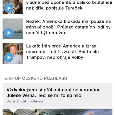
vládne bez oponentů a daleko brutálněji
než dřív, popisuje Tureček
Rožek: Americká blokáda míří pouze na
íránské zboží. Průjezd ostatních lodí by
neměl být ohrožen
Lukeš: Írán proti Americe a Izraeli
neprohrál, tudíž vzrostl. Ani to ale
Trumpovi neprohraje volby
E-SHOP ČESKÉHO ROZHLASU
Vždycky jsem si přál ocitnout se v románu
Julese Verna. Teď se mi to splnilo.
Václav Žmolík, moderátor