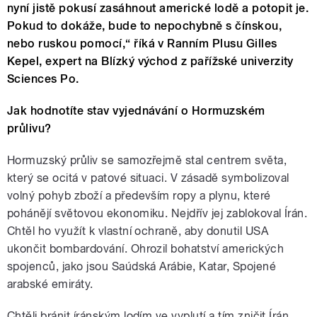
nyní jistě pokusí zasáhnout americké lodě a potopit je.
Pokud to dokáže, bude to nepochybně s čínskou,
nebo ruskou pomocí,“ říká v Ranním Plusu Gilles
Kepel, expert na Blízký východ z pařížské univerzity
Sciences Po.
Jak hodnotíte stav vyjednávání o Hormuzském
průlivu?
Hormuzský průliv se samozřejmě stal centrem světa,
který se ocitá v patové situaci. V zásadě symbolizoval
volný pohyb zboží a především ropy a plynu, které
pohánějí světovou ekonomiku. Nejdřív jej zablokoval Írán.
Chtěl ho využít k vlastní ochraně, aby donutil USA
ukončit bombardování. Ohrozil bohatství amerických
spojenců, jako jsou Saúdská Arábie, Katar, Spojené
arabské emiráty.
Chtěli bránit íránským lodím ve vyplutí a tím zničit Írán.