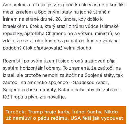
Ano, velmi zarážející je, že zpočátku šlo vlastně o konflikt
mezi Izraelem a Spojenými státy na jedné straně a
Íránem na straně druhé. 28. února, kdy došlo k
izraelskému útoku, který srazil z trůnu vůdce Islámské
republiky, ajatolláha Chameneího a většinu ministrů, se
zdálo, že se z toho Írán nevzpamatuje. Írán se však na
podobný útok připravoval již velmi dlouho.
Rozmístil po svém území tisíce dronů a zároveň přijal
systém horizontální obrany. To znamená, že zaútočil na
Izrael, ale protože nemohl zaútočit na Spojené státy, tak
zaútočil na americké spojence – Saúdskou Arábii,
Spojené arabské emiráty, Katar a další, aby jim zabránili
těžit ropu a plyn, zruinovali je.
Tureček: Trump hraje karty, Íránci šachy. Nikdo
už nemluví o pádu režimu, USA řeší jak vycouvat