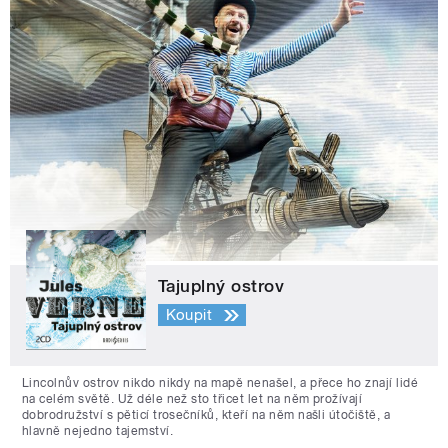
Tajuplný ostrov
Koupit
Lincolnův ostrov nikdo nikdy na mapě nenašel, a přece ho znají lidé
na celém světě. Už déle než sto třicet let na něm prožívají
dobrodružství s pěticí trosečníků, kteří na něm našli útočiště, a
hlavně nejedno tajemství.