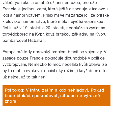
válečných akcí a ostatně už ani nemůžou, protože
Francie je jedinou zemí, která ještě disponuje letadlovou
lodí a námořnictvem. Přišlo mi velmi zarážející, že britské
královské námořnictvo, které mělo největší vojenskou
flotilu už v 19. století a 20. století, nedokázalo vyslat ani
torpédoborec na Kypr, když britskou základnu na Kypru
bombardoval Hizballáh.
Evropa má tedy obrovský problém bránit se vojensky. V
zásadě pouze Francie pokračuje dlouhodobě v politice
vyzbrojování, Německo to moc nedělalo kvůli obavě, že
by to mohlo evokovat nacistický režim, i když dnes o to
už nejde, už to tak není.
Politolog: V Íránu zatím nikdo nehladoví. Pokud
bude blokáda pokračovat, situace se výrazně
zhorší