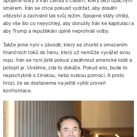
Spojené státy a Írán závodí s časem, který běží opačným
směrem. Írán se chce pokusit vydržet, aby dosáhl
vítězství a zachránil tak svůj režim. Spojené státy chtějí,
aby vše šlo co nejrychleji, aby donutily Írán ke kapitulaci a
aby Trump a republikáni úplně neprohráli volby.
Takže jsme nyní v závodě, který se zhoršil s omezením
finančních toků do Íránu, který už nemůže vyvážet svou
ropu. Írán se nyní jistě pokusí zasáhnout americké lodě a
potopit je. Uvidíme, zda to dokáže. Pokud ano, bude to
nepochybně s čínskou, nebo ruskou pomocí. A proto
hrozí, že se dostaneme na ještě vyšší úroveň
konfrontace.