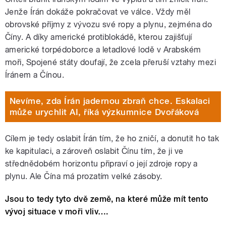
Jenže Írán dokáže pokračovat ve válce. Vždy měl
obrovské příjmy z vývozu své ropy a plynu, zejména do
Číny. A díky americké protiblokádě, kterou zajišťují
americké torpédoborce a letadlové lodě v Arabském
moři, Spojené státy doufají, že zcela přeruší vztahy mezi
Íránem a Čínou.
Nevíme, zda Írán jadernou zbraň chce. Eskalaci
může urychlit AI, říká výzkumnice Dvořáková
Cílem je tedy oslabit Írán tím, že ho zničí, a donutit ho tak
ke kapitulaci, a zároveň oslabit Čínu tím, že ji ve
střednědobém horizontu připraví o její zdroje ropy a
plynu. Ale Čína má prozatím velké zásoby.
Jsou to tedy tyto dvě země, na které může mít tento
vývoj situace v moři vliv….