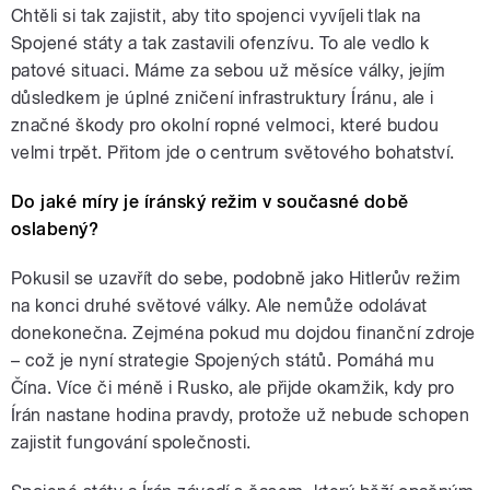
Chtěli si tak zajistit, aby tito spojenci vyvíjeli tlak na
Spojené státy a tak zastavili ofenzívu. To ale vedlo k
patové situaci. Máme za sebou už měsíce války, jejím
důsledkem je úplné zničení infrastruktury Íránu, ale i
značné škody pro okolní ropné velmoci, které budou
velmi trpět. Přitom jde o centrum světového bohatství.
Do jaké míry je íránský režim v současné době
oslabený?
Pokusil se uzavřít do sebe, podobně jako Hitlerův režim
na konci druhé světové války. Ale nemůže odolávat
donekonečna. Zejména pokud mu dojdou finanční zdroje
– což je nyní strategie Spojených států. Pomáhá mu
Čína. Více či méně i Rusko, ale přijde okamžik, kdy pro
Írán nastane hodina pravdy, protože už nebude schopen
zajistit fungování společnosti.