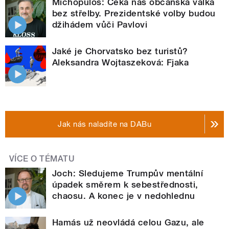
Michopulos: Čeká nás občanská válka
bez střelby. Prezidentské volby budou
džihádem vůči Pavlovi
Jaké je Chorvatsko bez turistů?
Aleksandra Wojtaszeková: Fjaka
Jak nás naladíte na DABu
VÍCE O TÉMATU
Joch: Sledujeme Trumpův mentální
úpadek směrem k sebestřednosti,
chaosu. A konec je v nedohlednu
Hamás už neovládá celou Gazu, ale