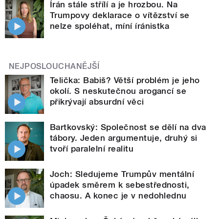
Írán stále střílí a je hrozbou. Na
Trumpovy deklarace o vítězství se
nelze spoléhat, míní íránistka
NEJPOSLOUCHANĚJŠÍ
Telička: Babiš? Větší problém je jeho
okolí. S neskutečnou arogancí se
přikrývají absurdní věci
Bartkovský: Společnost se dělí na dva
tábory. Jeden argumentuje, druhý si
tvoří paralelní realitu
Joch: Sledujeme Trumpův mentální
úpadek směrem k sebestřednosti,
chaosu. A konec je v nedohlednu