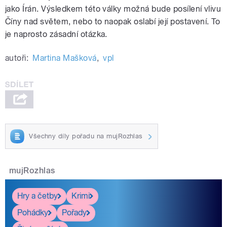
jako Írán. Výsledkem této války možná bude posílení vlivu
Číny nad světem, nebo to naopak oslabí její postavení. To
je naprosto zásadní otázka.
autoři:
Martina Mašková
,
vpl
Všechny díly pořadu na mujRozhlas
mujRozhlas
Hry a četby
Krimi
Pohádky
Pořady