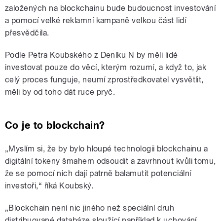
založených na blockchainu bude budoucnost investování
a pomocí velké reklamní kampaně velkou část lidí
přesvědčila.
Podle Petra Koubského z Deníku N by měli lidé
investovat pouze do věcí, kterým rozumí, a když to, jak
celý proces funguje, neumí zprostředkovatel vysvětlit,
měli by od toho dát ruce pryč.
Co je to blockchain?
„Myslím si, že by bylo hloupé technologii blockchainu a
digitální tokeny šmahem odsoudit a zavrhnout kvůli tomu,
že se pomocí nich dají patrně balamutit potenciální
investoři,“ říká Koubský.
„Blockchain není nic jiného než speciální druh
distribuované databáze sloužící například k uchování