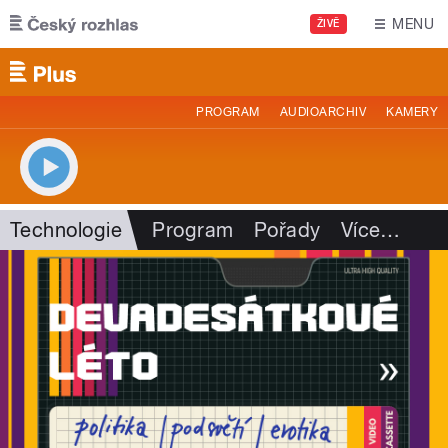
Přejít k hlavnímu obsahu
MENU
ŽIVĚ
PROGRAM
AUDIOARCHIV
KAMERY
Technologie
Program
Pořady
Více
…