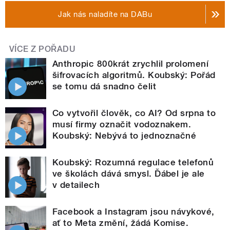
Jak nás naladíte na DABu
VÍCE Z POŘADU
Anthropic 800krát zrychlil prolomení
šifrovacích algoritmů. Koubský: Pořád
se tomu dá snadno čelit
Co vytvořil člověk, co AI? Od srpna to
musí firmy označit vodoznakem.
Koubský: Nebývá to jednoznačné
Koubský: Rozumná regulace telefonů
ve školách dává smysl. Ďábel je ale
v detailech
Facebook a Instagram jsou návykové,
ať to Meta změní, žádá Komise.