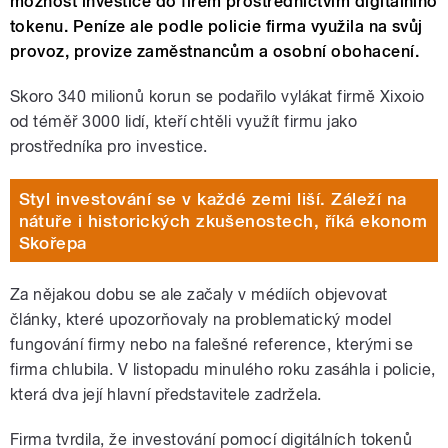
možnost investice do firem prostřednictvím digitálního
tokenu. Peníze ale podle policie firma využila na svůj
provoz, provize zaměstnancům a osobní obohacení.
Skoro 340 milionů korun se podařilo vylákat firmě Xixoio
od téměř 3000 lidí, kteří chtěli využít firmu jako
prostředníka pro investice.
Styl investování se v každé zemi liší. Záleží na
nátuře i historických zkušenostech, říká ekonom
Skořepa
Za nějakou dobu se ale začaly v médiích objevovat
články, které upozorňovaly na problematický model
fungování firmy nebo na falešné reference, kterými se
firma chlubila. V listopadu minulého roku zasáhla i policie,
která dva její hlavní představitele zadržela.
Firma tvrdila, že investování pomocí digitálních tokenů