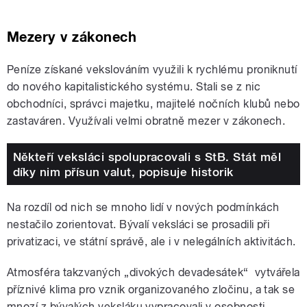
Mezery v zákonech
Peníze získané vekslováním využili k rychlému proniknutí
do nového kapitalistického systému. Stali se z nic
obchodníci, správci majetku, majitelé nočních klubů nebo
zastaváren. Využívali velmi obratně mezer v zákonech.
Někteří veksláci spolupracovali s StB. Stát měl
díky nim přísun valut, popisuje historik
Na rozdíl od nich se mnoho lidí v nových podmínkách
nestačilo zorientovat. Bývalí veksláci se prosadili při
privatizaci, ve státní správě, ale i v nelegálních aktivitách.
Atmosféra takzvaných „divokých devadesátek“ vytvářela
příznivé klima pro vznik organizovaného zločinu, a tak se
mnozí z bývalých veksláku vypracovali v osobnosti