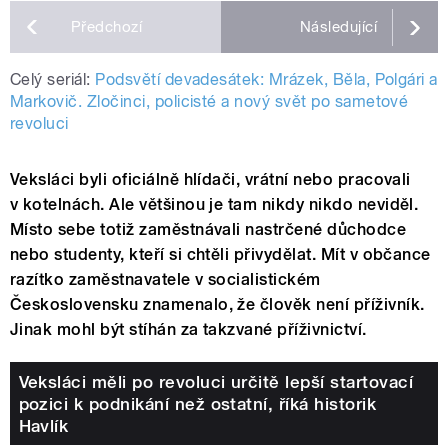
Předchozí
Následující
Celý seriál:
Podsvětí devadesátek: Mrázek, Běla, Polgári a
Markovič. Zločinci, policisté a nový svět po sametové
revoluci
Veksláci byli oficiálně hlídači, vrátní nebo pracovali
v kotelnách. Ale většinou je tam nikdy nikdo neviděl.
Místo sebe totiž zaměstnávali nastrčené důchodce
nebo studenty, kteří si chtěli přivydělat. Mít v občance
razítko zaměstnavatele v socialistickém
Československu znamenalo, že člověk není příživník.
Jinak mohl být stíhán za takzvané příživnictví.
Veksláci měli po revoluci určitě lepší startovací
pozici k podnikání než ostatní, říká historik
Havlík