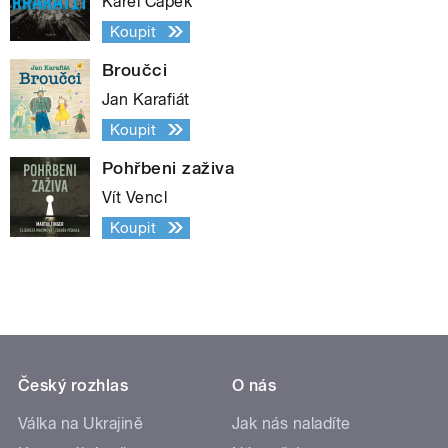
Karel Čapek
Koupit
Broučci
Jan Karafiát
Koupit
Pohřbeni zaživa
Vít Vencl
Koupit
Český rozhlas
O nás
Válka na Ukrajině
Jak nás naladíte