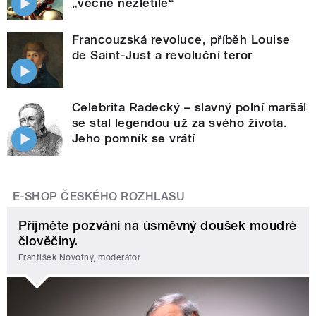
„věčně nezletilé“
Francouzská revoluce, příběh Louise
de Saint-Just a revoluční teror
Celebrita Radecký – slavný polní maršál
se stal legendou už za svého života.
Jeho pomník se vrátí
E-SHOP ČESKÉHO ROZHLASU
Přijměte pozvání na úsměvný doušek moudré
člověčiny.
František Novotný, moderátor