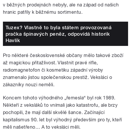
v běžných prodejnách nebyly, ale na západ od našich
hranic patřily k běžnému sortimentu.
Tuzex? Vlastně to byla státem provozovaná
pračka špinavých peněz, odpovídá historik
Havlík
Pro některé československé občany mělo takové zboží
až magickou přitažlivost. Vlastnit pravé rifle,
radiomagnetofon či kosmetiku západní výroby
znamenalo jistou společenskou prestiž. Veksláci o
zákazníky nouzi neměli.
Koncem tohoto výhodného „řemesla“ byl rok 1989.
Někteří z veksláků to vnímali jako katastrofu, ale brzy
pochopili, že mají další skvělé šance. Začínající
kapitalismus 90. let byl výhodný především pro ty, kteří
měli našetřeno… A to veksláci měli.