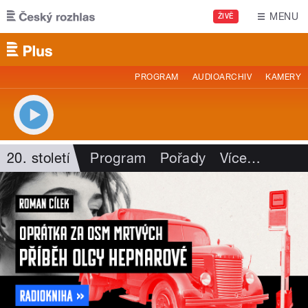
Přejít k hlavnímu obsahu
MENU
ŽIVĚ
PROGRAM
AUDIOARCHIV
KAMERY
20. století
Program
Pořady
Více
…