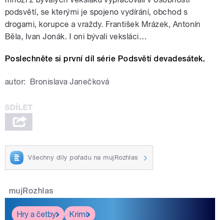
podsvětí, se kterými je spojeno vydírání, obchod s
drogami, korupce a vraždy. František Mrázek, Antonín
Běla, Ivan Jonák. I oni bývali veksláci…
Poslechněte si první díl série Podsvětí devadesátek.
autor:
Bronislava Janečková
Všechny díly pořadu na mujRozhlas
mujRozhlas
Hry a četby
Krimi