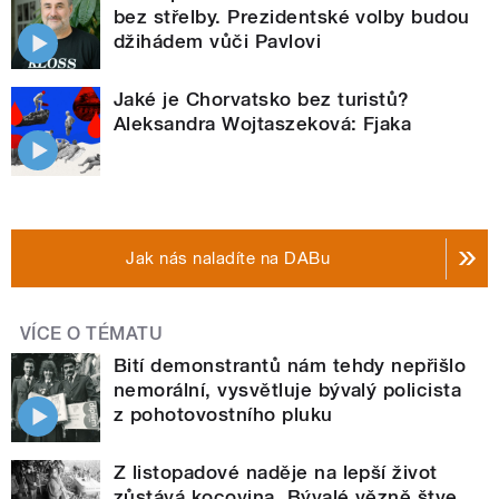
bez střelby. Prezidentské volby budou
džihádem vůči Pavlovi
Jaké je Chorvatsko bez turistů?
Aleksandra Wojtaszeková: Fjaka
Jak nás naladíte na DABu
VÍCE O TÉMATU
Bití demonstrantů nám tehdy nepřišlo
nemorální, vysvětluje bývalý policista
z pohotovostního pluku
Z listopadové naděje na lepší život
zůstává kocovina. Bývalé vězně štve