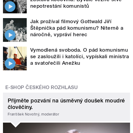
nepotrestání komunistů
Jak prožíval filmový Gottwald Jiří
Štěpnička pád komunismu? Niterně a
náročně, vypráví herec
Vymodlená svoboda. O pád komunismu
se zasloužili i katolíci, vypískali ministra
a svatořečili Anežku
E-SHOP ČESKÉHO ROZHLASU
Přijměte pozvání na úsměvný doušek moudré
člověčiny.
František Novotný, moderátor