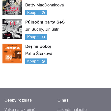
Betty MacDonaldová
Koupit
Půlnoční párty S+Š
Jiří Suchý, Jiří Šlitr
Koupit
Dej mi pokoj
Petra Štarková
Koupit
Český rozhlas
O nás
Válka na Ukrajině
Jak nás naladíte