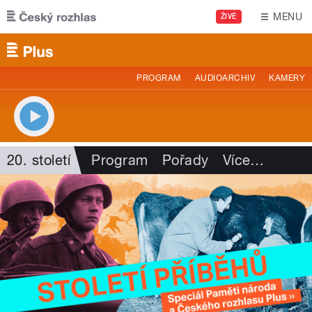
Přejít k hlavnímu obsahu
MENU
ŽIVĚ
PROGRAM
AUDIOARCHIV
KAMERY
20. století
Program
Pořady
Více
…