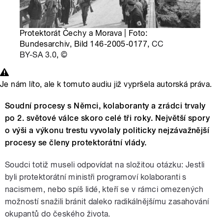
Protektorát Čechy a Morava | Foto:
Bundesarchiv, Bild 146-2005-0177,
CC
BY-SA 3.0
,
©
Je nám líto, ale k tomuto audiu již vypršela autorská práva.
Soudní procesy s Němci, kolaboranty a zrádci trvaly
po 2. světové válce skoro celé tři roky. Největší spory
o výši a výkonu trestu vyvolaly politicky nejzávažnější
procesy se členy protektorátní vlády.
Soudci totiž museli odpovídat na složitou otázku: Jestli
byli protektorátní ministři programoví kolaboranti s
nacismem, nebo spíš lidé, kteří se v rámci omezených
možností snažili bránit daleko radikálnějšímu zasahování
okupantů do českého života.