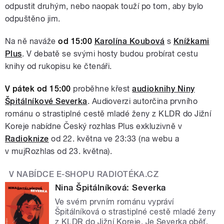
odpustit druhým, nebo naopak touží po tom, aby bylo
odpuštěno jim.
Na ně naváže
od 15:00
Karolína Koubová
s
Knížkami
Plus
. V debatě se svými hosty budou probírat cestu
knihy od rukopisu ke čtenáři.
V pátek od 15:00
proběhne křest
audioknihy Niny
Špitálníkové Severka
. Audioverzi autorčina prvního
románu o strastiplné cestě mladé ženy z KLDR do Jižní
Koreje nabídne Český rozhlas Plus exkluzivně v
Radioknize
od 22. května ve 23:33 (na webu a
v mujRozhlas od 23. května).
V NABÍDCE E-SHOPU RADIOTÉKA.CZ
Nina Špitálníková: Severka
Ve svém prvním románu vypráví
Špitálníková o strastiplné cestě mladé ženy
z KLDR do Jižní Koreje. Je Severka oběť,