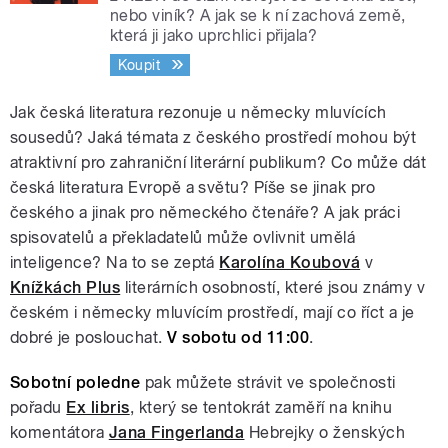
nebo viník? A jak se k ní zachová země,
která ji jako uprchlici přijala?
Koupit
Jak česká literatura rezonuje u německy mluvících
sousedů? Jaká témata z českého prostředí mohou být
atraktivní pro zahraniční literární publikum? Co může dát
česká literatura Evropě a světu? Píše se jinak pro
českého a jinak pro německého čtenáře? A jak práci
spisovatelů a překladatelů může ovlivnit umělá
inteligence? Na to se zeptá
Karolína Koubová
v
Knížkách Plus
literárních osobností, které jsou známy v
českém i německy mluvícím prostředí, mají co říct a je
dobré je poslouchat.
V sobotu od 11:00
.
Sobotní poledne
pak můžete strávit ve společnosti
pořadu
Ex libris
, který se tentokrát zaměří na knihu
komentátora
Jana Fingerlanda
Hebrejky o ženských