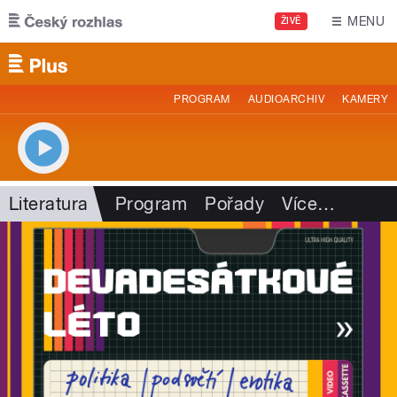
Přejít k hlavnímu obsahu
MENU
ŽIVĚ
PROGRAM
AUDIOARCHIV
KAMERY
Literatura
Program
Pořady
Více
…