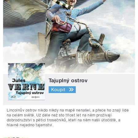
Tajuplný ostrov
Koupit
Lincolnův ostrov nikdo nikdy na mapě nenašel, a přece ho znají lidé
na celém světě. Už déle než sto třicet let na něm prožívají
dobrodružství s pěticí trosečníků, kteří na něm našli útočiště, a
hlavně nejedno tajemství.