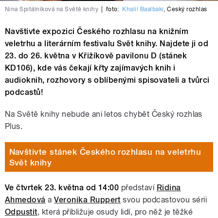
Nina Špitálníková na Světě knihy
|
foto:
Khalil Baalbaki
,
Český rozhlas
Navštivte expozici Českého rozhlasu na knižním
veletrhu a literárním festivalu Svět knihy. Najdete ji od
23. do 26. května v Křižíkově pavilonu D (stánek
KD106), kde vás čekají křty zajímavých knih i
audioknih, rozhovory s oblíbenými spisovateli a tvůrci
podcastů!
Na Světě knihy nebude ani letos chybět Český rozhlas
Plus.
Navštivte stánek Českého rozhlasu na veletrhu
Svět knihy
Ve čtvrtek 23. května od 14:00
představí
Ridina
Ahmedová
a
Veronika Ruppert
svou podcastovou sérii
Odpustit
, která přibližuje osudy lidí, pro něž je těžké