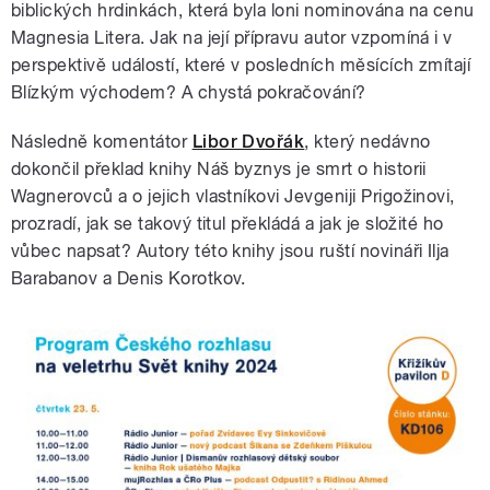
biblických hrdinkách, která byla loni nominována na cenu
Magnesia Litera. Jak na její přípravu autor vzpomíná i v
perspektivě událostí, které v posledních měsících zmítají
Blízkým východem? A chystá pokračování?
Následně komentátor
Libor Dvořák
, který nedávno
dokončil překlad knihy Náš byznys je smrt o historii
Wagnerovců a o jejich vlastníkovi Jevgeniji Prigožinovi,
prozradí, jak se takový titul překládá a jak je složité ho
vůbec napsat? Autory této knihy jsou ruští novináři Ilja
Barabanov a Denis Korotkov.