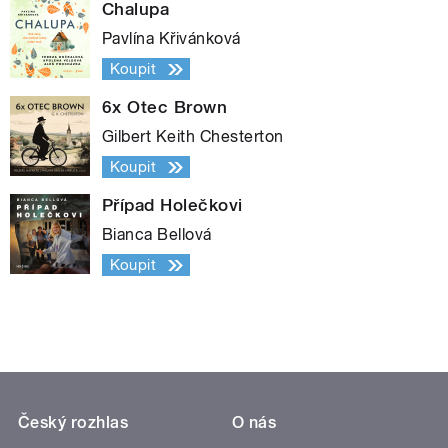
Chalupa
Pavlína Křivánková
Koupit
6x Otec Brown
Gilbert Keith Chesterton
Koupit
Případ Holečkovi
Bianca Bellová
Koupit
Český rozhlas
O nás