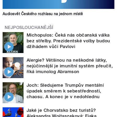
Audiosvět Českého rozhlasu na jednom místě
NEJPOSLOUCHANĚJŠÍ
Michopulos: Čeká nás občanská válka
bez střelby. Prezidentské volby budou
džihádem vůči Pavlovi
Alergie? Většinou na neškodné látky,
nejúčinnější je imunitní systém přeučit,
říká imunolog Abramson
Joch: Sledujeme Trumpův mentální
úpadek směrem k sebestřednosti,
chaosu. A konec je v nedohlednu
Jaké je Chorvatsko bez turistů?
Aleksandra Wojtaszeková: Fjaka