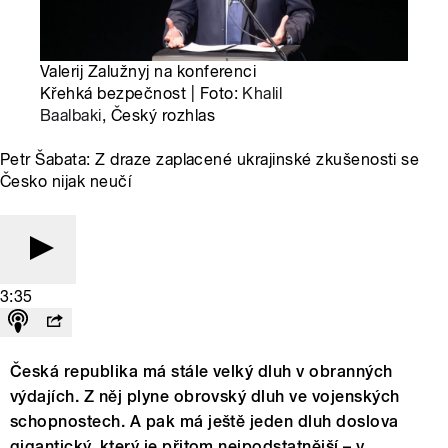
Valerij Zalužnyj na konferenci
Křehká bezpečnost | Foto:
Khalil
Baalbaki
, Český rozhlas
Petr Šabata: Z draze zaplacené ukrajinské zkušenosti se
Česko nijak neučí
3:35
Česká republika má stále velký dluh v obranných
výdajích. Z něj plyne obrovský dluh ve vojenských
schopnostech. A pak má ještě jeden dluh doslova
gigantický, který je přitom nejpodstatnější – v