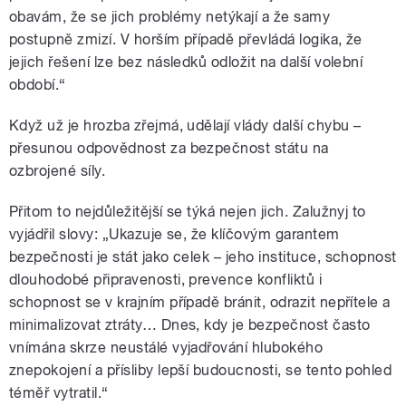
obavám, že se jich problémy netýkají a že samy
postupně zmizí. V horším případě převládá logika, že
jejich řešení lze bez následků odložit na další volební
období.“
Když už je hrozba zřejmá, udělají vlády další chybu –
přesunou odpovědnost za bezpečnost státu na
ozbrojené síly.
Přitom to nejdůležitější se týká nejen jich. Zalužnyj to
vyjádřil slovy: „Ukazuje se, že klíčovým garantem
bezpečnosti je stát jako celek – jeho instituce, schopnost
dlouhodobé připravenosti, prevence konfliktů i
schopnost se v krajním případě bránit, odrazit nepřítele a
minimalizovat ztráty… Dnes, kdy je bezpečnost často
vnímána skrze neustálé vyjadřování hlubokého
znepokojení a přísliby lepší budoucnosti, se tento pohled
téměř vytratil.“