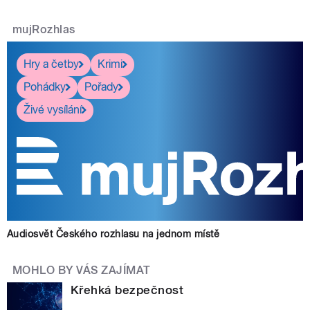
mujRozhlas
Hry a četby
Krimi
Pohádky
Pořady
Živé vysílání
Audiosvět Českého rozhlasu na jednom místě
MOHLO BY VÁS ZAJÍMAT
Křehká bezpečnost