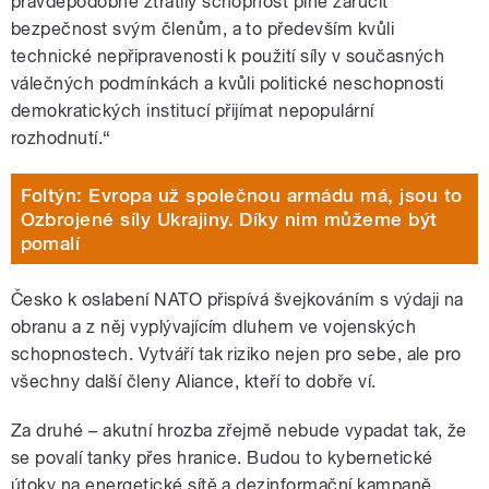
pravděpodobně ztratily schopnost plně zaručit
bezpečnost svým členům, a to především kvůli
technické nepřipravenosti k použití síly v současných
válečných podmínkách a kvůli politické neschopnosti
demokratických institucí přijímat nepopulární
rozhodnutí.“
Foltýn: Evropa už společnou armádu má, jsou to
Ozbrojené síly Ukrajiny. Díky nim můžeme být
pomalí
Česko k oslabení NATO přispívá švejkováním s výdaji na
obranu a z něj vyplývajícím dluhem ve vojenských
schopnostech. Vytváří tak riziko nejen pro sebe, ale pro
všechny další členy Aliance, kteří to dobře ví.
Za druhé – akutní hrozba zřejmě nebude vypadat tak, že
se povalí tanky přes hranice. Budou to kybernetické
útoky na energetické sítě a dezinformační kampaně,