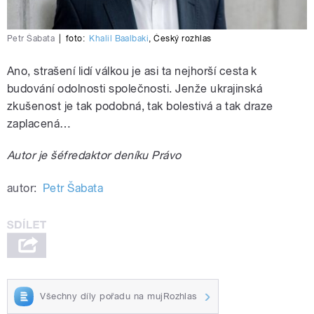
Petr Šabata
|
foto:
Khalil Baalbaki
,
Český rozhlas
Ano, strašení lidí válkou je asi ta nejhorší cesta k
budování odolnosti společnosti. Jenže ukrajinská
zkušenost je tak podobná, tak bolestivá a tak draze
zaplacená…
Autor je šéfredaktor deníku Právo
autor:
Petr Šabata
Všechny díly pořadu na mujRozhlas