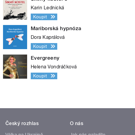
Karin Lednická
Koupit
Mariborská hypnóza
Dora Kaprálová
Koupit
Evergreeny
Helena Vondráčková
Koupit
Český rozhlas
O nás
Válka na Ukrajině
Jak nás naladíte