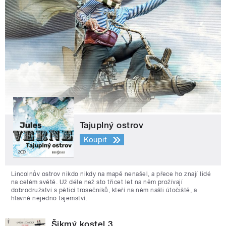
Tajuplný ostrov
Koupit
Lincolnův ostrov nikdo nikdy na mapě nenašel, a přece ho znají lidé
na celém světě. Už déle než sto třicet let na něm prožívají
dobrodružství s pěticí trosečníků, kteří na něm našli útočiště, a
hlavně nejedno tajemství.
Šikmý kostel 3