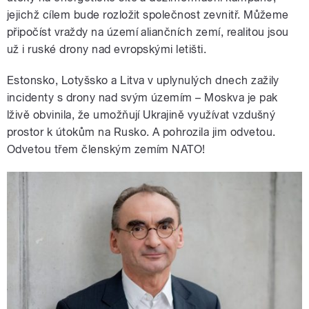
jejichž cílem bude rozložit společnost zevnitř. Můžeme
připočíst vraždy na území aliančních zemí, realitou jsou
už i ruské drony nad evropskými letišti.
Estonsko, Lotyšsko a Litva v uplynulých dnech zažily
incidenty s drony nad svým územím – Moskva je pak
lživě obvinila, že umožňují Ukrajině využívat vzdušný
prostor k útokům na Rusko. A pohrozila jim odvetou.
Odvetou třem členským zemím NATO!