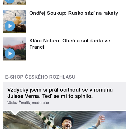
Ondřej Soukup: Rusko sází na rakety
Klára Notaro: Oheň a solidarita ve
Francii
E-SHOP ČESKÉHO ROZHLASU
Vždycky jsem si přál ocitnout se v románu
Julese Verna. Teď se mi to splnilo.
Václav Žmolík, moderátor