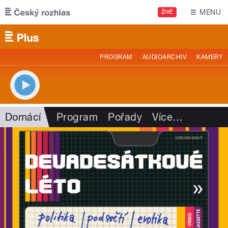
Přejít k hlavnímu obsahu
MENU
ŽIVĚ
PROGRAM
AUDIOARCHIV
KAMERY
Domácí
Program
Pořady
Více
…