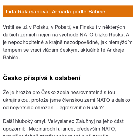
Lída Rakušanová: Armáda podle Babiše
Vrátil se už v Polsku, v Pobaltí, ve Finsku i v některých
dalších zemích nejen na východě NATO blízko Rusku. A
je nepochopitelné a krajně nezodpovědné, jak hlemýždím
tempem se vrací vládám českým, aktuálně té Andreje
Babiše.
Česko přispívá k oslabení
Že je hrozba pro Česko zcela nesrovnatelná s tou
ukrajinskou, protože jsme členskou zemí NATO a daleko
od největšího ohrožení – agresivního Ruska?
Další hluboký omyl. Velvyslanec Zalužnyj na jeho část
upozornil: „Mezinárodní aliance, především NATO,