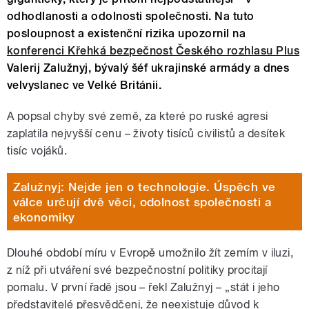
odhodlanosti a odolnosti společnosti. Na tuto
posloupnost a existenční rizika upozornil na
konferenci Křehká bezpečnost Českého rozhlasu Plus
Valerij Zalužnyj, bývalý šéf ukrajinské armády a dnes
velvyslanec ve Velké Británii.
A popsal chyby své země, za které po ruské agresi
zaplatila nejvyšší cenu – životy tisíců civilistů a desítek
tisíc vojáků.
Zalužnyj: Nejde jen o technologie. Úspěch ve
válce určují dvě věci, odolnost společnosti a
ekonomiky
Dlouhé období míru v Evropě umožnilo žít zemím v iluzi,
z níž při utváření své bezpečnostní politiky procitají
pomalu. V první řadě jsou – řekl Zalužnyj – „stát i jeho
představitelé přesvědčeni, že neexistuje důvod k