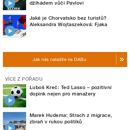
džihádem vůči Pavlovi
Jaké je Chorvatsko bez turistů?
Aleksandra Wojtaszeková: Fjaka
Jak nás naladíte na DABu
VÍCE Z POŘADU
Luboš Kreč: Ted Lasso – pozitivní
dopink nejen pro manažery
Marek Hudema: Strach z migrace,
zbraň v rukou politiků