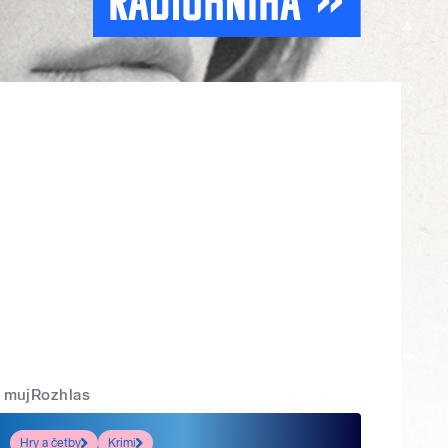
mujRozhlas
Hry a četby
Krimi