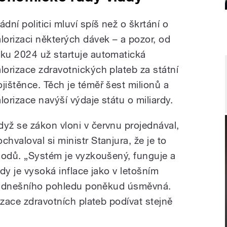
ádní politici mluví spíš než o škrtání o
alorizaci některých dávek – a pozor, od
oku 2024 už startuje automatická
alorizace zdravotnických plateb za státní
ojištěnce. Těch je téměř šest milionů a
alorizace navýší výdaje státu o miliardy.
dyž se zákon vloni v červnu projednával,
chvaloval si ministr Stanjura, že je to
hodů. „Systém je vyzkoušený, funguje a
dy je vysoká inflace jako v letošním
a z dnešního pohledu poněkud úsměvná.
izace zdravotních plateb podívat stejně