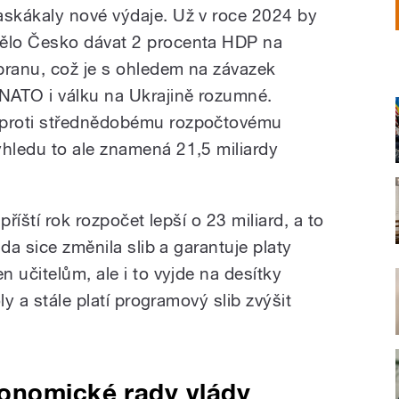
askákaly nové výdaje. Už v roce 2024 by
ělo Česko dávat 2 procenta HDP na
branu, což je s ohledem na závazek
 NATO i válku na Ukrajině rozumné.
proti střednědobému rozpočtovému
ýhledu to ale znamená 21,5 miliardy
příští rok rozpočet lepší o 23 miliard, a to
da sice změnila slib a garantuje platy
 učitelům, ale i to vyjde na desítky
ly a stále platí programový slib zvýšit
onomické rady vlády