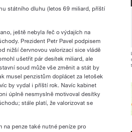
hu státního dluhu (letos 69 miliard, příští
 ano, ještě nebyla řeč o výdajích na
ůchody. Prezident Petr Pavel podpisem
od nižší červnovou valorizací sice vládě
omohl ušetřit pár desítek miliard, ale
stavní soud může vše změnit a stát by
ak musel penzistům doplácet za letošek
víc by vydal i příští rok. Navíc kabinet
loni úplně nesmyslně motivoval desítky
ůchodu; stále platí, že valorizovat se
ám na penze také nutné peníze pro