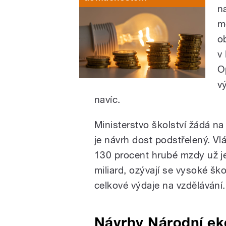
n
m
o
v
O
v
navíc.
Ministerstvo školství žádá na 
je návrh dost podstřelený. Vlá
130 procent hrubé mzdy už jen
miliard, ozývají se vysoké ško
celkové výdaje na vzdělávání.
Návrhy Národní ek