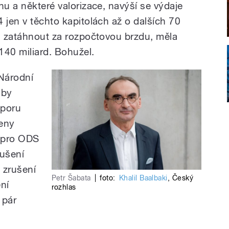
hu a některé valorizace, navýší se výdaje
 jen v těchto kapitolách až o dalších 70
du zatáhnout za rozpočtovou brzdu, měla
 140 miliard. Bohužel.
Národní
 by
sporu
leny
 (pro ODS
rušení
 zrušení
Petr Šabata
|
foto:
Khalil Baalbaki
,
Český
ní
rozhlas
 pár