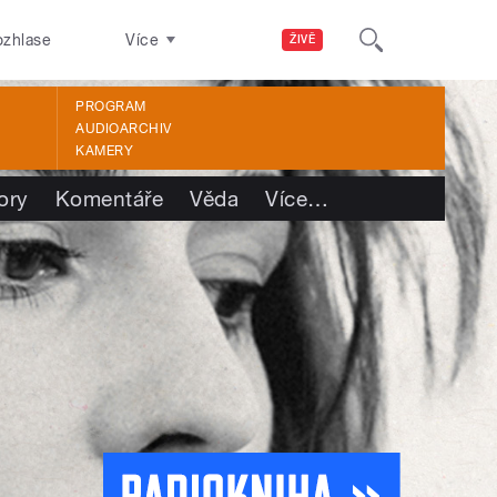
ozhlase
Více
ŽIVĚ
PROGRAM
AUDIOARCHIV
KAMERY
ory
Komentáře
Věda
Více
…