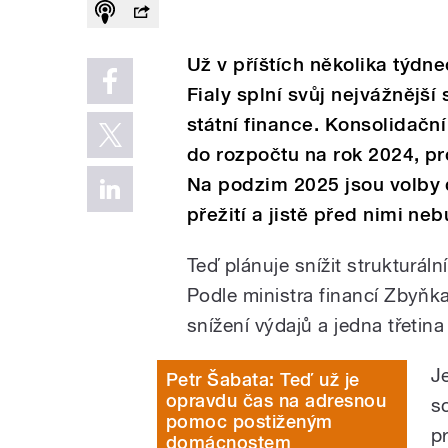
Už v příštích několika týdn
Fialy splní svůj nejvážnější
státní finance. Konsolidačn
do rozpočtu na rok 2024, pro
Na podzim 2025 jsou volby 
přežití a jistě před nimi ne
Teď plánuje snížit strukturál
Podle ministra financí Zbyňka
snížení výdajů a jedna třetina
J
Petr Šabata: Teď už je
opravdu čas na adresnou
s
pomoc postiženým
p
domácnostem