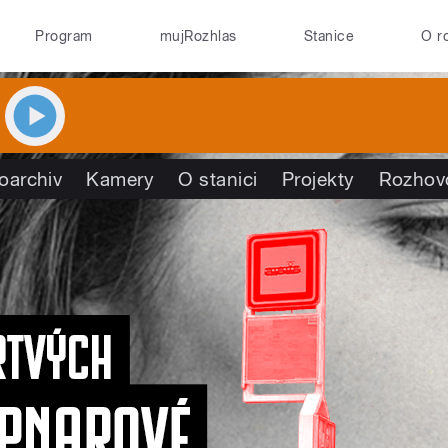
Program
mujRozhlas
Stanice
O r
oarchiv
Kamery
O stanici
Projekty
Rozhov