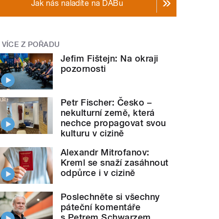
Jak nás naladíte na DABu
VÍCE Z POŘADU
Jefim Fištejn: Na okraji
pozornosti
Petr Fischer: Česko –
nekulturní země, která
nechce propagovat svou
kulturu v cizině
Alexandr Mitrofanov:
Kreml se snaží zasáhnout
odpůrce i v cizině
Poslechněte si všechny
páteční komentáře
s Petrem Schwarzem