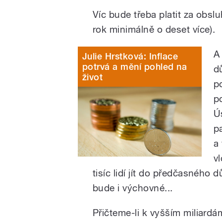
Víc bude třeba platit za obslu
rok minimálně o deset více).
A
Julie Hrstková: Inflace
potrvá a mění pohled na
d
život
p
p
Ú
p
a 
v
tisíc lidí jít do předčasného d
bude i výchovné...
Přičteme-li k vyšším miliard