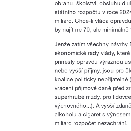
obranu, školství, obsluhu dlu
státního rozpočtu v roce 2024
miliard. Chce-li vláda oprav
by najít ne 70, ale minimálně
Jenže zatím všechny návrhy 
ekonomické rady vlády, které
přinesly opravdu výraznou ú
nebo vyšší příjmy, jsou pro č
koalice politicky nepřijatelné
vrácení příjmové daně před z
superhrubé mzdy, pro lidovce
výchovného...). A vyšší zdaně
alkoholu a cigaret s výnosem
miliard rozpočet nezachrání.