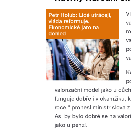
Vl
Petr Holub: Lidé utrácejí,
vláda reformuje.
v
Ekonomické jaro na
r
dohled
v
p
v
K
po
valorizační model jako u důc
funguje dobře i v okamžiku, k
roce,“ pronesl ministr slov
Asi by bylo dobré se na valor
jako u penzí.