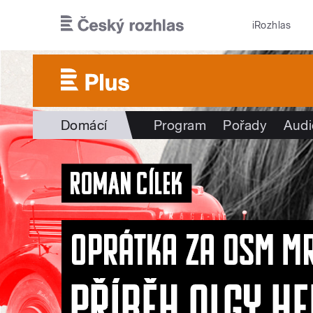
Přejít k hlavnímu obsahu
iRozhlas
Domácí
Program
Pořady
Audi