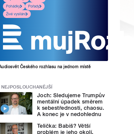
Pohádky
Pořady
Živé vysílání
Audiosvět Českého rozhlasu na jednom místě
NEJPOSLOUCHANĚJŠÍ
Joch: Sledujeme Trumpův
mentální úpadek směrem
k sebestřednosti, chaosu.
A konec je v nedohlednu
Telička: Babiš? Větší
problém je jeho okolí.