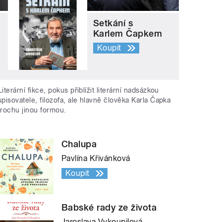
Setkání s
Karlem Čapkem
Koupit
Literární fikce, pokus přiblížit literární nadsázkou
spisovatele, filozofa, ale hlavně člověka Karla Čapka
trochu jinou formou.
Chalupa
Pavlína Křivánková
Koupit
Babské rady ze života
Jaroslava Vykoupilová