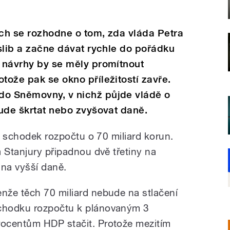
ech se rozhodne o tom, zda vláda Petra
 slib a začne dávat rychle do pořádku
í návrhy by se měly promítnout
tože pak se okno příležitostí zavře.
do Sněmovny, v nichž půjde vládě o
bude škrtat nebo zvyšovat daně.
ní schodek rozpočtu o 70 miliard korun.
 Stanjury připadnou dvě třetiny na
 na vyšší daně.
enže těch 70 miliard nebude na stlačení
chodku rozpočtu k plánovaným 3
rocentům HDP stačit. Protože mezitím