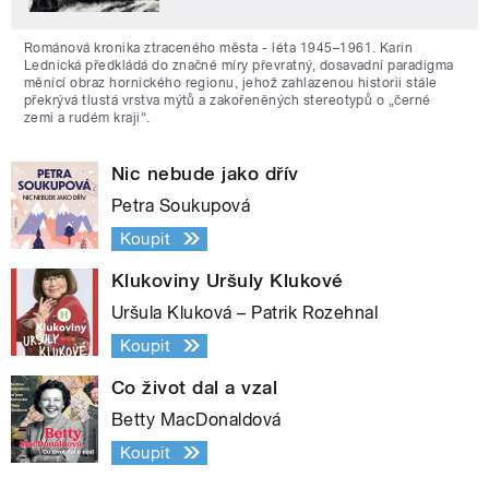
Románová kronika ztraceného města - léta 1945–1961. Karin
Lednická předkládá do značné míry převratný, dosavadní paradigma
měnící obraz hornického regionu, jehož zahlazenou historii stále
překrývá tlustá vrstva mýtů a zakořeněných stereotypů o „černé
zemi a rudém kraji“.
Nic nebude jako dřív
Petra Soukupová
Koupit
Klukoviny Uršuly Klukové
Uršula Kluková – Patrik Rozehnal
Koupit
Co život dal a vzal
Betty MacDonaldová
Koupit