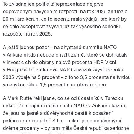
To zvládne jen politická reprezentace nejprve
odpovědným navýšením rozpočtu na rok 2026 zhruba o
20 miliard korun. Je to jeden z mála výdajů, pro který by
se dalo akceptovat zvýšení už tak vysokého schodku
rozpočtu na rok 2026.
A ještě jednou pozor – na chystané summitu NATO
v Ankaře nikdo nebude chválit země, které se dohrabaly
v investicích do obrany na dvě procenta HDP. Vloni
v Haagu se totiž členové NATO zavázali zvýšit do roku
2035 výdaje na 5 procent – z toho 3,5 procenta na tvrdou
vojenskou sílu a 1,5 procenta na infrastrukturu.
A Mark Rutte řekl jasně, co se od účastníků v Turecku
čeká: „Že spojenci na summitu NATO v Ankaře ukážou,
že jsou na jasné a důvěryhodné cestě k dosažení
pětiprocentního cíle.“ S tím – nikoli jen s doháněnými
dvěma procenty – by tam měla Česká republika seriózně