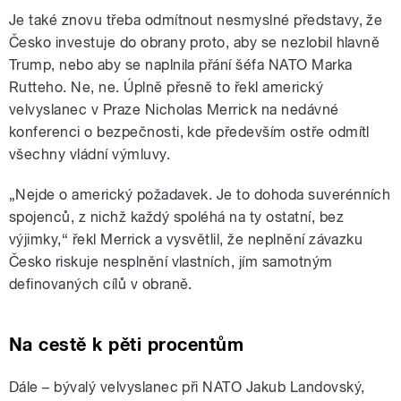
Je také znovu třeba odmítnout nesmyslné představy, že
Česko investuje do obrany proto, aby se nezlobil hlavně
Trump, nebo aby se naplnila přání šéfa NATO Marka
Rutteho. Ne, ne. Úplně přesně to řekl americký
velvyslanec v Praze Nicholas Merrick na nedávné
konferenci o bezpečnosti, kde především ostře odmítl
všechny vládní výmluvy.
„Nejde o americký požadavek. Je to dohoda suverénních
spojenců, z nichž každý spoléhá na ty ostatní, bez
výjimky,“ řekl Merrick a vysvětlil, že neplnění závazku
Česko riskuje nesplnění vlastních, jím samotným
definovaných cílů v obraně.
Na cestě k pěti procentům
Dále – bývalý velvyslanec při NATO Jakub Landovský,