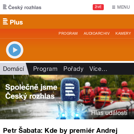
Přejít k hlavnímu obsahu
MENU
ŽIVĚ
PROGRAM
AUDIOARCHIV
KAMERY
Domácí
Program
Pořady
Více
…
Petr Šabata: Kde by premiér Andrej