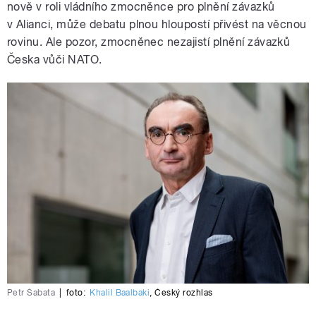
nově v roli vládního zmocněnce pro plnění závazků
v Alianci, může debatu plnou hloupostí přivést na věcnou
rovinu. Ale pozor, zmocněnec nezajistí plnění závazků
Česka vůči NATO.
Petr Šabata
|
foto:
Khalil Baalbaki
,
Český rozhlas