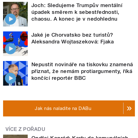
Joch: Sledujeme Trumpův mentální
úpadek směrem k sebestřednosti,
chaosu. A konec je v nedohlednu
Jaké je Chorvatsko bez turistů?
Aleksandra Wojtaszeková: Fjaka
Nepustit novináře na tiskovku znamená
přiznat, že nemám protiargumenty, říká
končící reportér BBC
Jak nás naladíte na DABu
VÍCE Z POŘADU
Ondřej Konrád: Karty do komunálních