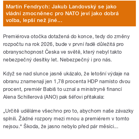
Martin Fendrych: Jakub Landovský se jako
vládní zmocněnec pro NATO jeví jako dobrá
volba, lepší než jiné...
Premiérova otočka dotažená do konce, tedy do změny
rozpočtu na rok 2026, bude v první řadě důležitá pro
obranyschopnost Česka ve světě, který nebyl takto
nebezpečný desítky let. Nebezpečný i pro nás.
Když se nad slunce jasně ukázalo, že letošní výdaje na
obranu znamenají jen 1,78 procenta HDP namísto dvou
procent, premiér Babiš to uznal a ministryně financí
Alena Schillerová (ANO) pak šéfovi přitakala:
„Určitě uděláme všechno pro to, abychom naše závazky
splnili. Žádné rozpory mezi mnou a premiérem v tomto
nejsou.“ Škoda, že jasno nebylo před pár měsíci...