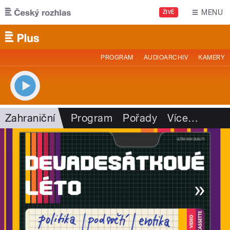
Přejít k hlavnímu obsahu
MENU
ŽIVĚ
PROGRAM
AUDIOARCHIV
KAMERY
Zahraniční
Program
Pořady
Více
…