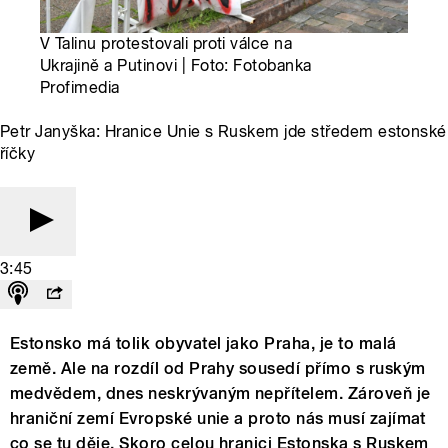
V Talinu protestovali proti válce na
Ukrajině a Putinovi | Foto: Fotobanka
Profimedia
Petr Janyška: Hranice Unie s Ruskem jde středem estonské
říčky
3:45
Estonsko má tolik obyvatel jako Praha, je to malá
země. Ale na rozdíl od Prahy sousedí přímo s ruským
medvědem, dnes neskrývaným nepřítelem. Zároveň je
hraniční zemí Evropské unie a proto nás musí zajímat
co se tu děje. Skoro celou hranici Estonska s Ruskem