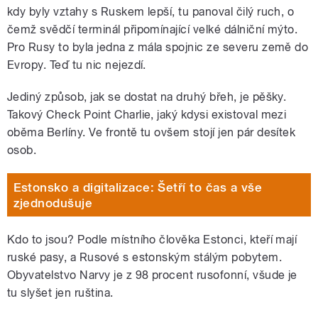
kdy byly vztahy s Ruskem lepší, tu panoval čilý ruch, o
čemž svědčí terminál připomínající velké dálniční mýto.
Pro Rusy to byla jedna z mála spojnic ze severu země do
Evropy. Teď tu nic nejezdí.
Jediný způsob, jak se dostat na druhý břeh, je pěšky.
Takový Check Point Charlie, jaký kdysi existoval mezi
oběma Berlíny. Ve frontě tu ovšem stojí jen pár desítek
osob.
Estonsko a digitalizace: Šetří to čas a vše
zjednodušuje
Kdo to jsou? Podle místního člověka Estonci, kteří mají
ruské pasy, a Rusové s estonským stálým pobytem.
Obyvatelstvo Narvy je z 98 procent rusofonní, všude je
tu slyšet jen ruština.