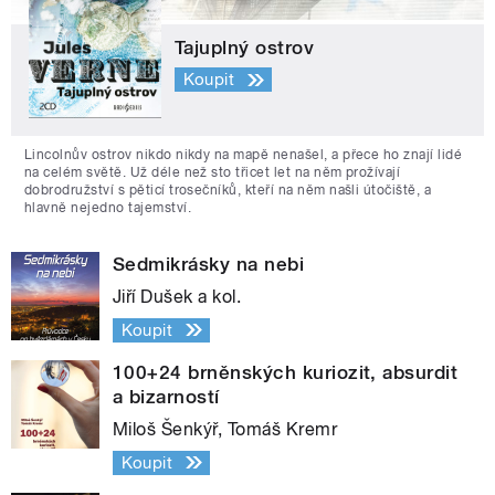
Tajuplný ostrov
Koupit
Lincolnův ostrov nikdo nikdy na mapě nenašel, a přece ho znají lidé
na celém světě. Už déle než sto třicet let na něm prožívají
dobrodružství s pěticí trosečníků, kteří na něm našli útočiště, a
hlavně nejedno tajemství.
Sedmikrásky na nebi
Jiří Dušek a kol.
Koupit
100+24 brněnských kuriozit, absurdit
a bizarností
Miloš Šenkýř, Tomáš Kremr
Koupit