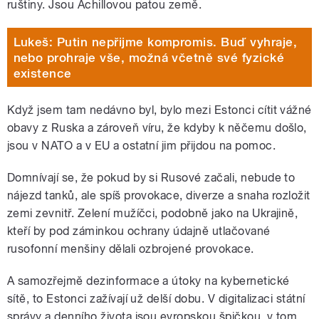
ruštiny. Jsou Achillovou patou země.
Lukeš: Putin nepřijme kompromis. Buď vyhraje,
nebo prohraje vše, možná včetně své fyzické
existence
Když jsem tam nedávno byl, bylo mezi Estonci cítit vážné
obavy z Ruska a zároveň víru, že kdyby k něčemu došlo,
jsou v NATO a v EU a ostatní jim přijdou na pomoc.
Domnívají se, že pokud by si Rusové začali, nebude to
nájezd tanků, ale spíš provokace, diverze a snaha rozložit
zemi zevnitř. Zelení mužíčci, podobně jako na Ukrajině,
kteří by pod záminkou ochrany údajně utlačované
rusofonní menšiny dělali ozbrojené provokace.
A samozřejmě dezinformace a útoky na kybernetické
sítě, to Estonci zažívají už delší dobu. V digitalizaci státní
správy a denního života jsou evropskou špičkou, v tom