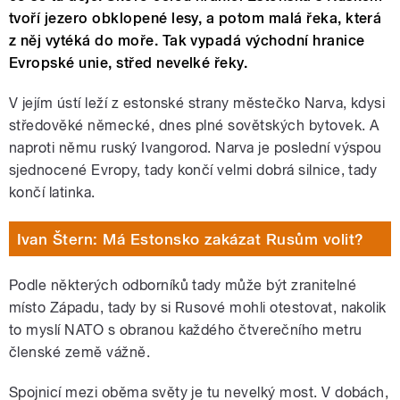
tvoří jezero obklopené lesy, a potom malá řeka, která
z něj vytéká do moře. Tak vypadá východní hranice
Evropské unie, střed nevelké řeky.
V jejím ústí leží z estonské strany městečko Narva, kdysi
středověké německé, dnes plné sovětských bytovek. A
naproti němu ruský Ivangorod. Narva je poslední výspou
sjednocené Evropy, tady končí velmi dobrá silnice, tady
končí latinka.
Ivan Štern: Má Estonsko zakázat Rusům volit?
Podle některých odborníků tady může být zranitelné
místo Západu, tady by si Rusové mohli otestovat, nakolik
to myslí NATO s obranou každého čtverečního metru
členské země vážně.
Spojnicí mezi oběma světy je tu nevelký most. V dobách,