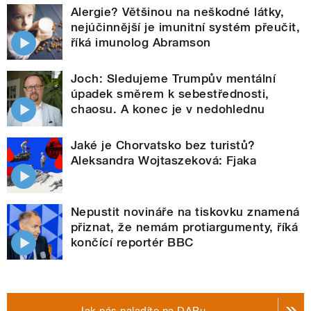
Alergie? Většinou na neškodné látky,
nejúčinnější je imunitní systém přeučit,
říká imunolog Abramson
Joch: Sledujeme Trumpův mentální
úpadek směrem k sebestřednosti,
chaosu. A konec je v nedohlednu
Jaké je Chorvatsko bez turistů?
Aleksandra Wojtaszeková: Fjaka
Nepustit novináře na tiskovku znamená
přiznat, že nemám protiargumenty, říká
končící reportér BBC
Jak nás naladíte na DABu