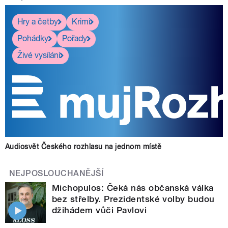
Hry a četby
Krimi
Pohádky
Pořady
Živé vysílání
Audiosvět Českého rozhlasu na jednom místě
NEJPOSLOUCHANĚJŠÍ
Michopulos: Čeká nás občanská válka
bez střelby. Prezidentské volby budou
džihádem vůči Pavlovi