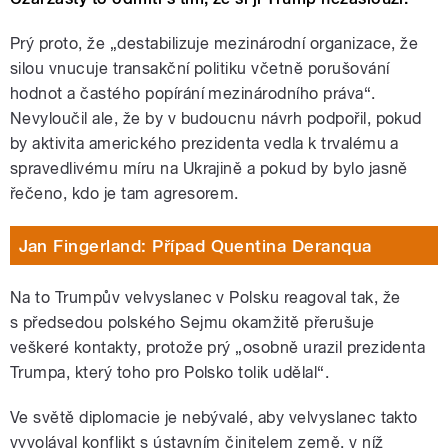
Prý proto, že „destabilizuje mezinárodní organizace, že
silou vnucuje transakční politiku včetně porušování
hodnot a častého popírání mezinárodního práva“.
Nevyloučil ale, že by v budoucnu návrh podpořil, pokud
by aktivita amerického prezidenta vedla k trvalému a
spravedlivému míru na Ukrajině a pokud by bylo jasně
řečeno, kdo je tam agresorem.
Jan Fingerland: Případ Quentina Deranqua
Na to Trumpův velvyslanec v Polsku reagoval tak, že
s předsedou polského Sejmu okamžitě přerušuje
veškeré kontakty, protože prý „osobně urazil prezidenta
Trumpa, který toho pro Polsko tolik udělal“.
Ve světě diplomacie je nebývalé, aby velvyslanec takto
vyvolával konflikt s ústavním činitelem země, v níž