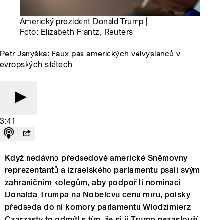
Americký prezident Donald Trump |
Foto: Elizabeth Frantz, Reuters
Petr Janyška: Faux pas amerických velvyslanců v
evropských státech
3:41
Když nedávno předsedové americké Sněmovny
reprezentantů a izraelského parlamentu psali svým
zahraničním kolegům, aby podpořili nominaci
Donalda Trumpa na Nobelovu cenu míru, polský
předseda dolní komory parlamentu Włodzimierz
Czarzasty to odmítl s tím, že si ji Trump nezaslouží.