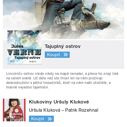
Tajuplný ostrov
Koupit
Lincolnův ostrov nikdo nikdy na mapě nenašel, a přece ho znají lidé
na celém světě. Už déle než sto třicet let na něm prožívají
dobrodružství s pěticí trosečníků, kteří na něm našli útočiště, a
hlavně nejedno tajemství.
Klukoviny Uršuly Klukové
Uršula Kluková – Patrik Rozehnal
Koupit