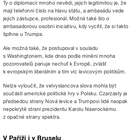
Ty o diplomacii mnoho nevědí, jejich legitimitou je, že
mají telefonní číslo na hlavu státu, a ambasádu vede
jejich zástupce, profesionál. Možná také šlo o
ambasadorovu osobní iniciativu, kdy vycítil, že si takto
šplhne u Trumpa.
Ale možná také, že postupoval v souladu
s Washingtonem, kde dnes podle mínění mnoha
pozorovatelů panuje nechuť k Evropě, zvlášť
k evropským liberálním a tím víc levicovým politikům.
Nelze vyloučit, že velvyslancova slova mohla být
součástí americké politické hry v Polsku. Czarzasty je
předsedou strany Nová levice a Trumpovi lidé naopak
nepokrytě straní prezidentu Karolu Nawrockému
z opačné strany spektra.
V Paříži i v Bruselu