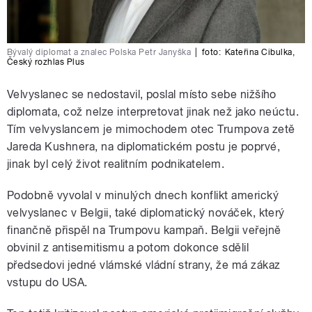
Bývalý diplomat a znalec Polska Petr Janyška
|
foto:
Kateřina Cibulka
,
Český rozhlas Plus
Velvyslanec se nedostavil, poslal místo sebe nižšího
diplomata, což nelze interpretovat jinak než jako neúctu.
Tím velvyslancem je mimochodem otec Trumpova zetě
Jareda Kushnera, na diplomatickém postu je poprvé,
jinak byl celý život realitním podnikatelem.
Podobně vyvolal v minulých dnech konflikt americký
velvyslanec v Belgii, také diplomatický nováček, který
finančně přispěl na Trumpovu kampaň. Belgii veřejně
obvinil z antisemitismu a potom dokonce sdělil
předsedovi jedné vlámské vládní strany, že má zákaz
vstupu do USA.