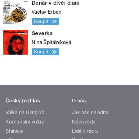
Denár v dívčí dlani
Václav Erben
Koupit
Severka
Nina Špitálníková
Koupit
Český rozhlas
O nás
Válka na Ukrajině
Jak nás naladíte
Komunální volby
Nápověda
Stanice
Lidé v rádiu