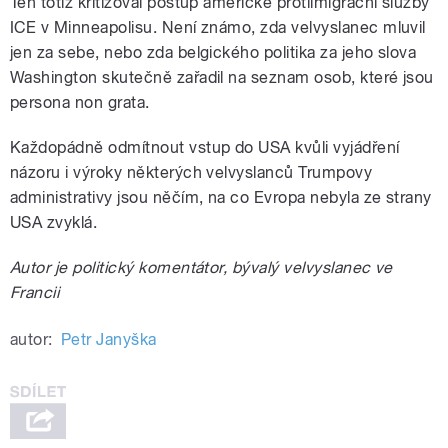
Ten totiž kritizoval postup americké protiimigrační služby
ICE v Minneapolisu. Není známo, zda velvyslanec mluvil
jen za sebe, nebo zda belgického politika za jeho slova
Washington skutečně zařadil na seznam osob, které jsou
persona non grata.
Každopádně odmítnout vstup do USA kvůli vyjádření
názoru i výroky některých velvyslanců Trumpovy
administrativy jsou něčím, na co Evropa nebyla ze strany
USA zvyklá.
Autor je politický komentátor, bývalý velvyslanec ve
Francii
autor:
Petr Janyška