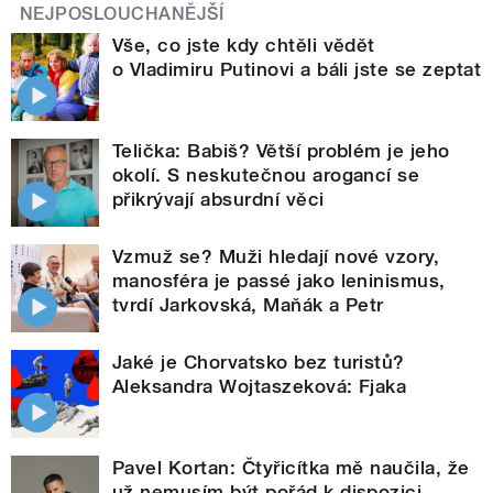
NEJPOSLOUCHANĚJŠÍ
Vše, co jste kdy chtěli vědět
o Vladimiru Putinovi a báli jste se zeptat
Telička: Babiš? Větší problém je jeho
okolí. S neskutečnou arogancí se
přikrývají absurdní věci
Vzmuž se? Muži hledají nové vzory,
manosféra je passé jako leninismus,
tvrdí Jarkovská, Maňák a Petr
Jaké je Chorvatsko bez turistů?
Aleksandra Wojtaszeková: Fjaka
Pavel Kortan: Čtyřicítka mě naučila, že
už nemusím být pořád k dispozici