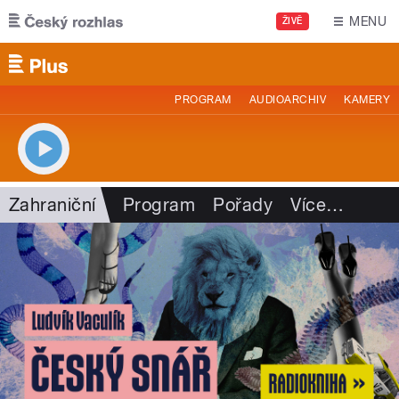
Přejít k hlavnímu obsahu
MENU
ŽIVĚ
PROGRAM
AUDIOARCHIV
KAMERY
Zahraniční
Program
Pořady
Více
…