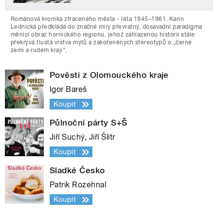
Románová kronika ztraceného města - léta 1945–1961. Karin
Lednická předkládá do značné míry převratný, dosavadní paradigma
měnící obraz hornického regionu, jehož zahlazenou historii stále
překrývá tlustá vrstva mýtů a zakořeněných stereotypů o „černé
zemi a rudém kraji“.
Pověsti z Olomouckého kraje
Igor Bareš
Koupit
Půlnoční párty S+Š
Jiří Suchý, Jiří Šlitr
Koupit
Sladké Česko
Patrik Rozehnal
Koupit