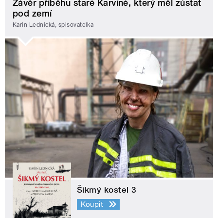
Závěr příběhu staré Karviné, který měl zůstat
pod zemí
Karin Lednická, spisovatelka
Šikmý kostel 3
Koupit