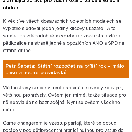
alarmující zprávu pro vládní koalici za celé volební
období.
K věci: Ve všech dosavadních volebních modelech se
vyplatilo sledovat jeden jediný klíčový ukazatel. A to
součet pravděpodobného volebního zisku stran vládní
pětikoalice na straně jedné a opozičních ANO a SPD na
straně druhé.
Petr Šabata: Státní rozpočet na příští rok – málo
času a hodně požadavků
Vládní strany si sice v tomto srovnání nevedly kdovíjak,
většinou prohrávaly. Ovšem jen mírně, takže situace pro
ně nebyla úplně beznadějná. Nyní se ovšem všechno
mění.
Game changerem je vzestup partají, které se dosud
potácely pod pětiprocentní hranicí nutnou pro vstup do