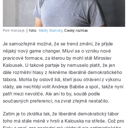
Petr Honzejk
|
foto:
Matěj Skalický
,
Český rozhlas
Je samozřejmě možné, že se trend změní, že přijde
nějaký nový game changer. Mluví se o vzniku nové
pravicové formace, za kterou by mohl stát Miroslav
Kalousek. U takové partaje by nemuselo platit, že jen
dále rozmělní hlasy z řekněme liberálně demokratického
tábora. Mohla by oslovit lidi, kteří jsou otrávení z výkonu
vlády, ale nechtějí volit Andreje Babiše a spol., takže nyní
patří mezi nevoliče. Ale ani to by, soudě podle
současných preferencí, na zvrat zřejmě nestačilo.
Zatím je to zkrátka tak, že liberálně demokratický tábor
toho má stále méně v hrsti a Kalouska na střeše. Což pro