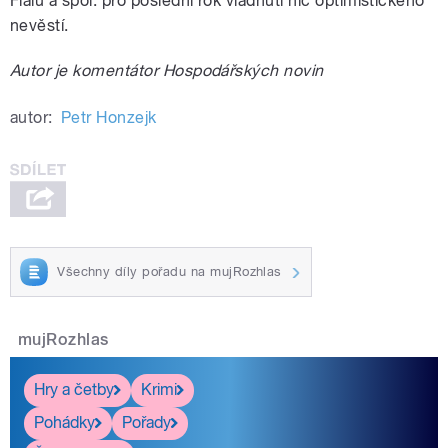
Fialu a spol. pro poslední rok vládnutí nic optimistického
nevěstí.
Autor je komentátor Hospodářských novin
autor:
Petr Honzejk
Všechny díly pořadu na mujRozhlas
mujRozhlas
Hry a četby
Krimi
Pohádky
Pořady