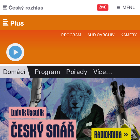
Přejít k hlavnímu obsahu
MENU
ŽIVĚ
PROGRAM
AUDIOARCHIV
KAMERY
Domácí
Program
Pořady
Více
…