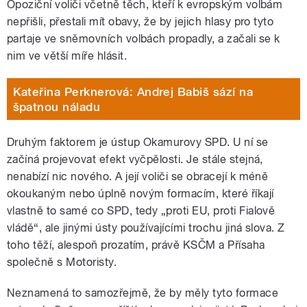
Opoziční voliči včetně těch, kteří k evropským volbám
nepřišli, přestali mít obavy, že by jejich hlasy pro tyto
partaje ve sněmovních volbách propadly, a začali se k
nim ve větší míře hlásit.
Kateřina Perknerová: Andrej Babiš sází na
špatnou náladu
Druhým faktorem je ústup Okamurovy SPD. U ní se
začíná projevovat efekt vyčpělosti. Je stále stejná,
nenabízí nic nového. A její voliči se obracejí k méně
okoukaným nebo úplně novým formacím, které říkají
vlastně to samé co SPD, tedy „proti EU, proti Fialově
vládě“, ale jinými ústy používajícími trochu jiná slova. Z
toho těží, alespoň prozatím, právě KSČM a Přísaha
společně s Motoristy.
Neznamená to samozřejmě, že by měly tyto formace