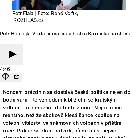
Petr Fiala | Foto: René Volfík,
iROZHLAS.cz
Petr Honzejk: Vláda nemá nic v hrsti a Kalouska na střeše
4:46
Koncem prázdnin se dostává česká politika nejen do
bodu varu – to vzhledem k blížícím se krajským
volbám – ale možná i do bodu zlomu. Nejde o nic
menšího, než že skokově klesá šance koalice na
volební vítězství ve sněmovních volbách v příštím
roce. Pokud se zlom potvrdí, půjde o asi nejvíc