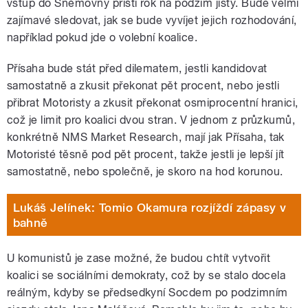
vstup do Sněmovny příští rok na podzim jistý. Bude velmi
zajímavé sledovat, jak se bude vyvíjet jejich rozhodování,
například pokud jde o volební koalice.
Přísaha bude stát před dilematem, jestli kandidovat
samostatně a zkusit překonat pět procent, nebo jestli
přibrat Motoristy a zkusit překonat osmiprocentní hranici,
což je limit pro koalici dvou stran. V jednom z průzkumů,
konkrétně NMS Market Research, mají jak Přísaha, tak
Motoristé těsně pod pět procent, takže jestli je lepší jít
samostatně, nebo společně, je skoro na hod korunou.
Lukáš Jelínek: Tomio Okamura rozjíždí zápasy v
bahně
U komunistů je zase možné, že budou chtít vytvořit
koalici se sociálními demokraty, což by se stalo docela
reálným, kdyby se předsedkyní Socdem po podzimním