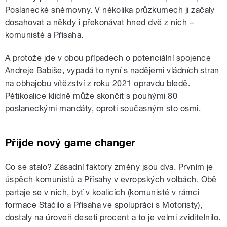
Poslanecké sněmovny. V několika průzkumech ji začaly
dosahovat a někdy i překonávat hned dvě z nich –
komunisté a Přísaha.
A protože jde v obou případech o potenciální spojence
Andreje Babiše, vypadá to nyní s nadějemi vládních stran
na obhajobu vítězství z roku 2021 opravdu bledě.
Pětikoalice klidně může skončit s pouhými 80
poslaneckými mandáty, oproti současným sto osmi.
Přijde nový game changer
Co se stalo? Zásadní faktory změny jsou dva. Prvním je
úspěch komunistů a Přísahy v evropských volbách. Obě
partaje se v nich, byť v koalicích (komunisté v rámci
formace Stačilo a Přísaha ve spolupráci s Motoristy),
dostaly na úroveň deseti procent a to je velmi zviditelnilo.