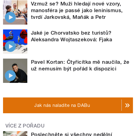
Vzmuž se? Muži hledají nové vzory,
manosféra je passé jako leninismus,
tvrdí Jarkovská, Maňák a Petr
Jaké je Chorvatsko bez turistů?
Aleksandra Wojtaszeková: Fjaka
Pavel Kortan: Čtyřicítka mě naučila, že
už nemusím být pořád k dispozici
Jak nás naladíte na DABu
VÍCE Z POŘADU
Poslechněte si všechny nedělní