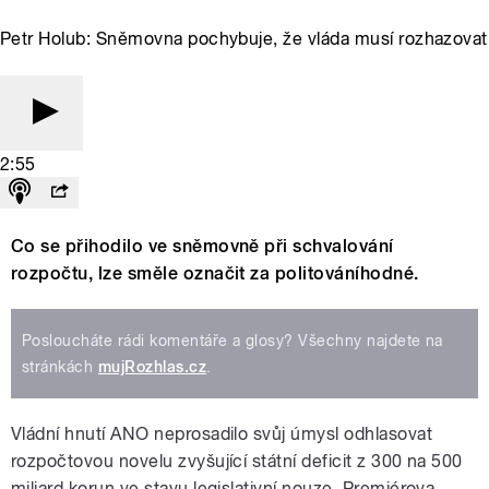
Petr Holub: Sněmovna pochybuje, že vláda musí rozhazovat
2:55
Co se přihodilo ve sněmovně při schvalování
rozpočtu, lze směle označit za politováníhodné.
Posloucháte rádi komentáře a glosy? Všechny najdete na
stránkách
mujRozhlas.cz
.
Vládní hnutí ANO neprosadilo svůj úmysl odhlasovat
rozpočtovou novelu zvyšující státní deficit z 300 na 500
miliard korun ve stavu legislativní nouze. Premiérova