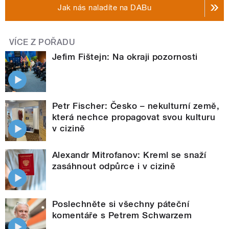
Jak nás naladíte na DABu
VÍCE Z POŘADU
Jefim Fištejn: Na okraji pozornosti
Petr Fischer: Česko – nekulturní země,
která nechce propagovat svou kulturu
v cizině
Alexandr Mitrofanov: Kreml se snaží
zasáhnout odpůrce i v cizině
Poslechněte si všechny páteční
komentáře s Petrem Schwarzem