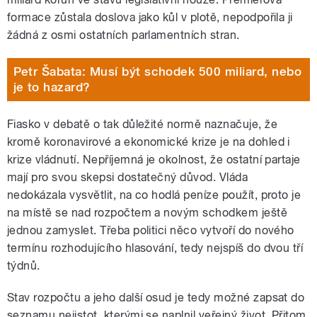
formace zůstala doslova jako kůl v plotě, nepodpořila ji
žádná z osmi ostatních parlamentních stran.
Petr Šabata: Musí být schodek 500 miliard, nebo
je to hazard?
Fiasko v debatě o tak důležité normě naznačuje, že
kromě koronavirové a ekonomické krize je na dohled i
krize vládnutí. Nepříjemná je okolnost, že ostatní partaje
mají pro svou skepsi dostatečný důvod. Vláda
nedokázala vysvětlit, na co hodlá peníze použít, proto je
na místě se nad rozpočtem a novým schodkem ještě
jednou zamyslet. Třeba politici něco vytvoří do nového
termínu rozhodujícího hlasování, tedy nejspíš do dvou tří
týdnů.
Stav rozpočtu a jeho další osud je tedy možné zapsat do
seznamu nejistot, kterými se naplnil veřejný život. Přitom