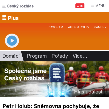
Přejít k hlavnímu obsahu
MENU
ŽIVĚ
PROGRAM
AUDIOARCHIV
KAMERY
Domácí
Program
Pořady
Více
…
Petr Holub: Sněmovna pochybuje, že