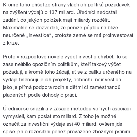
Kromě toho přišel ze strany vládních politiků požadavek
na zvýšení výdajů o 137 miliard. Úředníci nedostali
zadání, do jakých položek mají miliardy rozdělit.
Maximálně se dozvěděli, že peníze půjdou na blíže
neurčené „investice“, protože země se má proinvestovat
z krize.
Proto v rozpočtové novele výčet investic chyběl. To se
zase nelíbilo opozičním politikům, kteří takový výčet
požadují, a kromě toho žádají, ať se z balíku určeného na
výdaje financují jejich projekty, pohříchu neinvestiční,
jako je přímá podpora rodin s dětmi či zaměstnanců
placených podle dohody o práci.
Úředníci se snažili a v zásadě metodou volných asociací
vymysleli, kam poslat sto miliard. Z toho je možné
označit za investiční výdaje asi 40 miliard, ovšem jde
spíše jen o rozesílání peněz provázené zbožným přáním,