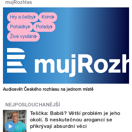
mujRozhlas
Hry a četby
Krimi
Pohádky
Pořady
Živé vysílání
Audiosvět Českého rozhlasu na jednom místě
NEJPOSLOUCHANĚJŠÍ
Telička: Babiš? Větší problém je jeho
okolí. S neskutečnou arogancí se
přikrývají absurdní věci