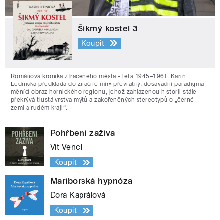
Šikmý kostel 3
Koupit
Románová kronika ztraceného města - léta 1945–1961. Karin
Lednická předkládá do značné míry převratný, dosavadní paradigma
měnící obraz hornického regionu, jehož zahlazenou historii stále
překrývá tlustá vrstva mýtů a zakořeněných stereotypů o „černé
zemi a rudém kraji“.
Pohřbeni zaživa
Vít Vencl
Koupit
Mariborská hypnóza
Dora Kaprálová
Koupit