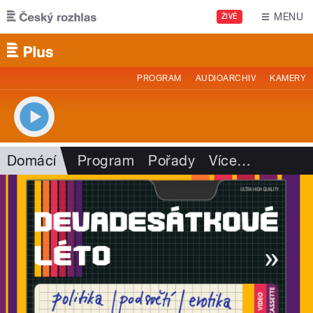
Přejít k hlavnímu obsahu
MENU
ŽIVĚ
PROGRAM
AUDIOARCHIV
KAMERY
Domácí
Program
Pořady
Více
…