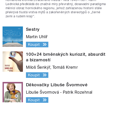
Lednická předkládá do značné míry převratný, dosavadní paradigma
měnící obraz hornického regionu, jehož zahlazenou historii stále
překrývá tlustá vrstva mýtů a zakořeněných stereotypů o „černé
zemi a rudém kraji“.
Sestry
Martin Uhlíř
Koupit
100+24 brněnských kuriozit, absurdit
a bizarností
Miloš Šenkýř, Tomáš Kremr
Koupit
Děkovačky Libuše Švormové
Libuše Švormová - Patrik Rozehnal
Koupit