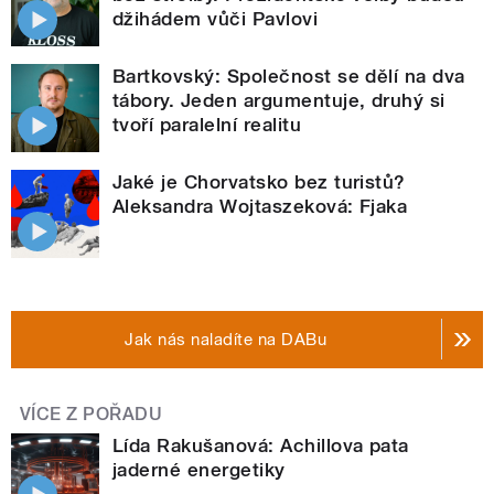
džihádem vůči Pavlovi
Bartkovský: Společnost se dělí na dva
tábory. Jeden argumentuje, druhý si
tvoří paralelní realitu
Jaké je Chorvatsko bez turistů?
Aleksandra Wojtaszeková: Fjaka
Jak nás naladíte na DABu
VÍCE Z POŘADU
Lída Rakušanová: Achillova pata
jaderné energetiky