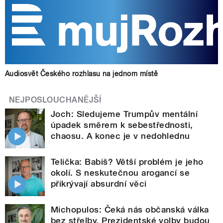
Audiosvět Českého rozhlasu na jednom místě
NEJPOSLOUCHANĚJŠÍ
Joch: Sledujeme Trumpův mentální
úpadek směrem k sebestřednosti,
chaosu. A konec je v nedohlednu
Telička: Babiš? Větší problém je jeho
okolí. S neskutečnou arogancí se
přikrývají absurdní věci
Michopulos: Čeká nás občanská válka
bez střelby. Prezidentské volby budou