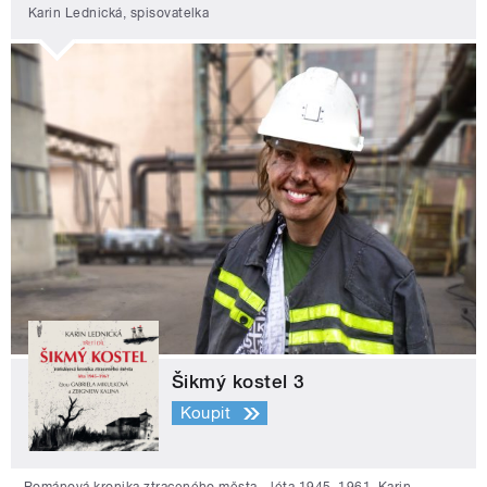
Karin Lednická, spisovatelka
Šikmý kostel 3
Koupit
Románová kronika ztraceného města - léta 1945–1961. Karin