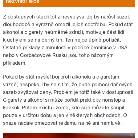
nezvládl lépe
Z dostupných studií totiž nevyplývá, že by nárůst sazeb
dlouhodobě a výrazně omezil jejich spotřebu. Pokud stát
alkohol a cigarety neúměrně zdraží, motivuje část lidí
k uchýlení se na černý trh. Ten nejde úplně potlačit.
Ostatně příklady z minulosti v podobě prohibice v USA,
nebo v Gorbačovově Rusku jsou toho názorným
příkladem.
Pokud by stát myslel boj proti alkoholu a cigaretám
vážně, nespokojil by se s tím, že bude pomocí daňových
sazeb zvyšovat ceny. Problém je totiž také v dostupnosti.
Cigarety a alkohol si může pořídit prakticky nonstop a
kdekoli. Přitom existují země, kde si je můžete koupit
pouze v určitou dobu a jen v některých obchodech. O
snaze nadále omezovat reklamu na ně ani nemluvě.