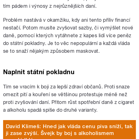
tím pádem i výnosy z nejrůznějších daní.
Problém nastává v okamžiku, kdy ani tento příliv financí
nestačí. Potom musíte zvyšovat sazby, či vymýšlet nové
daně, pomocí kterých vytáhnete z kapes lidí více peněz
do státní pokladny. Je to věc nepopulární a každá vláda
se to snaží nějakým způsobem maskovat.
Naplnit státní pokladnu
Tím se vracím k boji za lepší zdraví občanů. Proti snaze
omezit pití a kouření se většinou protestuje méně než
proti zvyšování daní. Přitom růst spotřební daně z cigaret
a alkoholu spadá spíše do druhé varianty.
David Klimeš: Hned jak vláda cenu piva sníží, tak
ji zase zvýší. Švejk by boj s alkoholismem