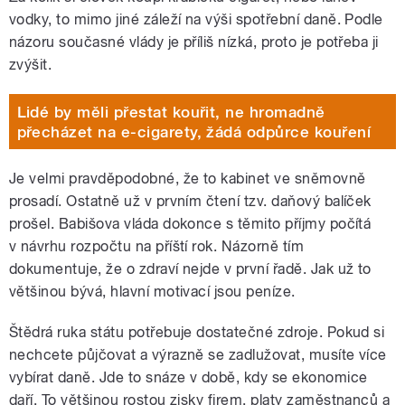
vodky, to mimo jiné záleží na výši spotřební daně. Podle
názoru současné vlády je příliš nízká, proto je potřeba ji
zvýšit.
Lidé by měli přestat kouřit, ne hromadně
přecházet na e-cigarety, žádá odpůrce kouření
Je velmi pravděpodobné, že to kabinet ve sněmovně
prosadí. Ostatně už v prvním čtení tzv. daňový balíček
prošel. Babišova vláda dokonce s těmito příjmy počítá
v návrhu rozpočtu na příští rok. Názorně tím
dokumentuje, že o zdraví nejde v první řadě. Jak už to
většinou bývá, hlavní motivací jsou peníze.
Štědrá ruka státu potřebuje dostatečné zdroje. Pokud si
nechcete půjčovat a výrazně se zadlužovat, musíte více
vybírat daně. Jde to snáze v době, kdy se ekonomice
daří. To většinou rostou zisky firem, platy zaměstnanců a