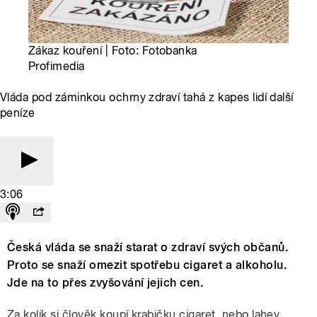
Zákaz kouření | Foto: Fotobanka
Profimedia
Vláda pod záminkou ochrny zdraví tahá z kapes lidí další
peníze
3:06
Česká vláda se snaží starat o zdraví svých občanů.
Proto se snaží omezit spotřebu cigaret a alkoholu.
Jde na to přes zvyšování jejich cen.
Za kolik si člověk koupí krabičku cigaret, nebo lahev