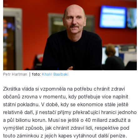
Petr Hartman
|
foto:
Khalil Baalbaki
Zkrátka vláda si vzpomněla na potřebu chránit zdraví
občanů zrovna v momentu, kdy potřebuje více naplnit
státní pokladnu. V době, kdy se ekonomice stále ještě
relativně daří, jí nestačí příjmy překračující hranici jednoho
a půl bilionu korun. Musí se ještě o 40 miliard zadlužit a
vymýšlet způsob, jak chránit zdraví lidí, respektive pod
touto záminkou z jejich kapes vytáhnout další peníze.