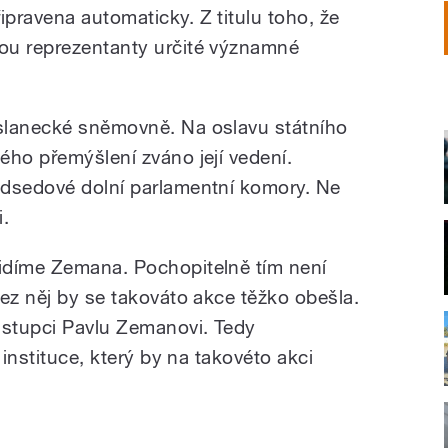
řipravena automaticky. Z titulu toho, že
sou reprezentanty určité významné
slanecké sněmovně. Na oslavu státního
ého přemýšlení zváno její vedení.
edsedové dolní parlamentní komory. Ne
i.
idíme Zemana. Pochopitelně tím není
ez něj by se takováto akce těžko obešla.
ástupci Pavlu Zemanovi. Tedy
 instituce, který by na takovéto akci