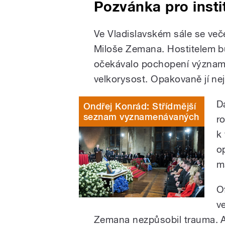
Pozvánka pro insti
Ve Vladislavském sále se več
Miloše Zemana. Hostitelem bu
očekávalo pochopení významu
velkorysost. Opakovaně jí ne
Dá
Ondřej Konrád: Střídmější
seznam vyznamenávaných
r
k
op
m
O
v
Zemana nezpůsobil trauma. Al