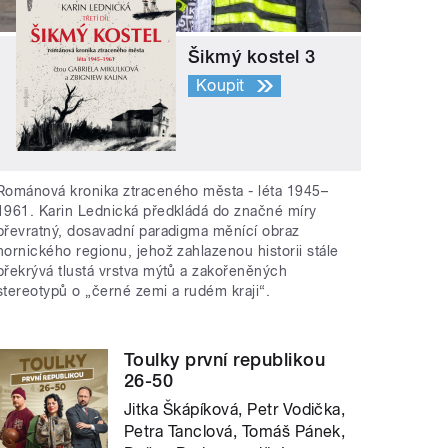
Šikmý kostel 3
Koupit
Románová kronika ztraceného města - léta 1945–
1961. Karin Lednická předkládá do značné míry
převratný, dosavadní paradigma měnící obraz
hornického regionu, jehož zahlazenou historii stále
překrývá tlustá vrstva mýtů a zakořeněných
stereotypů o „černé zemi a rudém kraji“.
Toulky první republikou
26-50
Jitka Škápíková, Petr Vodička,
Petra Tanclová, Tomáš Pánek,