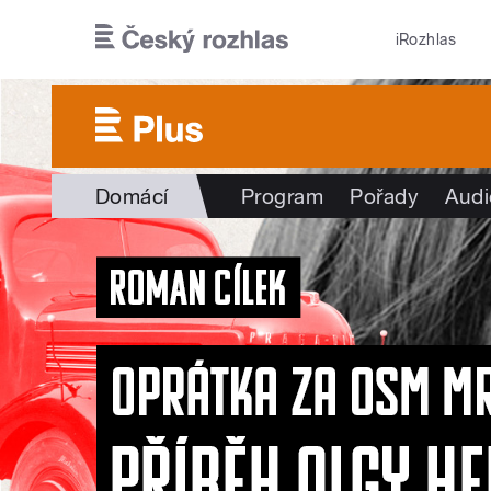
Přejít k hlavnímu obsahu
iRozhlas
Domácí
Program
Pořady
Audi