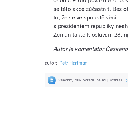
osobu. Proto považuje za po
se této akce zúčastnit. Bez 
to, že se ve spoustě věcí
s prezidentem republiky nes
Zeman takto k oslavám 28. ří
Autor je komentátor Českého
autor:
Petr Hartman
Všechny díly pořadu na mujRozhlas