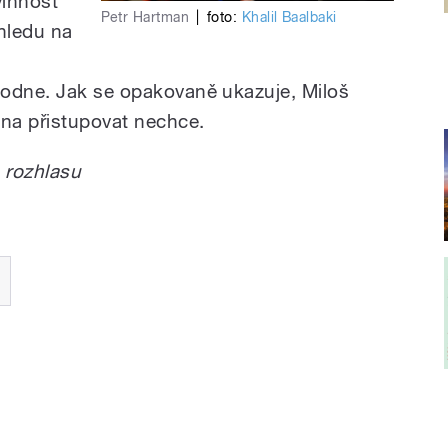
vinnost
Petr Hartman
|
foto:
Khalil Baalbaki
ohledu na
hodne. Jak se opakovaně ukazuje, Miloš
jna přistupovat nechce.
 rozhlasu