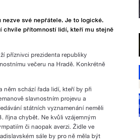
 nezve své nepřátele. Je to logické.
 chvíle přítomností lidí, kteří mu stejně
 příznivci prezidenta republiky
avnostnímu večeru na Hradě. Konkrétně
 něm schází řada lidí, kteří by při
emanově slavnostním projevu a
ředávání státních vyznamenání neměli
8. října chybět. Ne kvůli vzájemným
ympatiím či naopak averzi. Židle ve
ladislavském sále by pro ně měla být