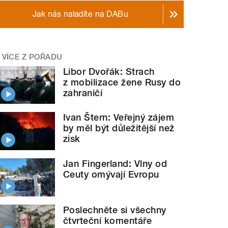
Jak nás naladíte na DABu
VÍCE Z POŘADU
Libor Dvořák: Strach
z mobilizace žene Rusy do
zahraničí
Ivan Štern: Veřejný zájem
by měl být důležitější než
zisk
Jan Fingerland: Vlny od
Ceuty omývají Evropu
Poslechněte si všechny
čtvrteční komentáře