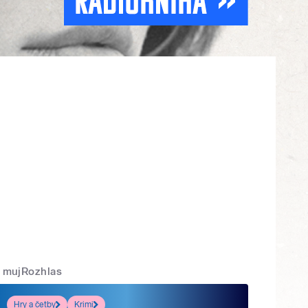
mujRozhlas
Hry a četby
Krimi