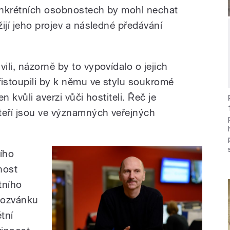
onkrétních osobnostech by mohl nechat
ijí jeho projev a následné předávání
li, názorně by to vypovídalo o jejich
řistoupili by k němu ve stylu soukromé
en kvůli averzi vůči hostiteli. Řeč je
teří jsou ve významných veřejných
ího
nost
tního
pozvánku
étní