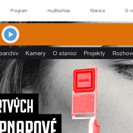
Program
mujRozhlas
Stanice
O r
oarchiv
Kamery
O stanici
Projekty
Rozhov