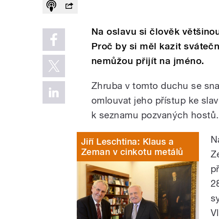
Na oslavu si člověk většinou
Proč by si měl kazit sváteční
nemůžou přijít na jméno.
Zhruba v tomto duchu se snaží
omlouvat jeho přístup ke sl
k seznamu pozvaných hostů.
Na
Jiří Leschtina: Klaus a
Zeman v cinkotu metálů
Z
p
2
s
V