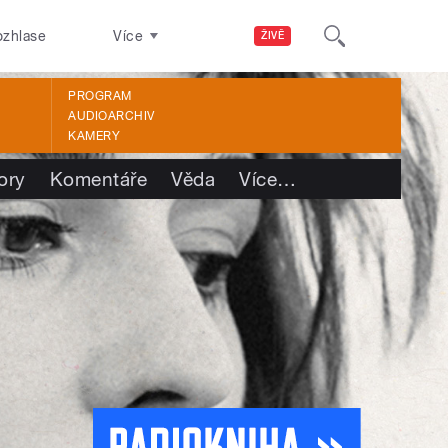
ozhlase
Více
ŽIVĚ
PROGRAM
AUDIOARCHIV
KAMERY
ory
Komentáře
Věda
Více
…