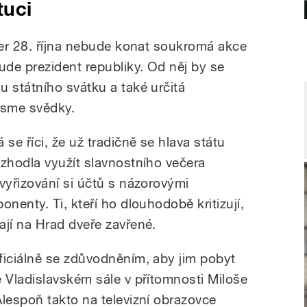
tuci
er 28. října nebude konat soukromá akce
de prezident republiky. Od něj by se
 státního svátku a také určitá
jsme svědky.
 se říci, že už tradičně se hlava státu
ozhodla využít slavnostního večera
 vyřizování si účtů s názorovými
onenty. Ti, kteří ho dlouhodobě kritizují,
ají na Hrad dveře zavřené.
ficiálně se zdůvodněním, aby jim pobyt
e Vladislavském sále v přítomnosti Miloše
espoň takto na televizní obrazovce