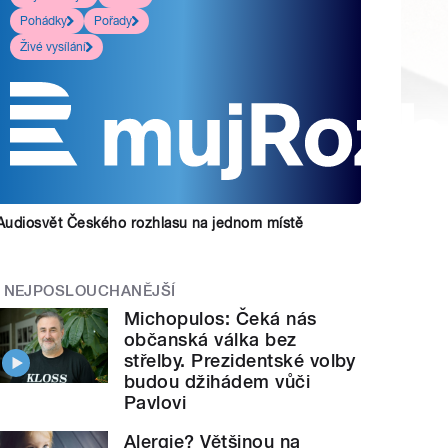
Pohádky
Pořady
Živé vysílání
Audiosvět Českého rozhlasu na jednom místě
NEJPOSLOUCHANĚJŠÍ
Michopulos: Čeká nás
občanská válka bez
střelby. Prezidentské volby
budou džihádem vůči
Pavlovi
Alergie? Většinou na