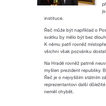
p
j
instituce.
Řeč může být například o Po
svátku by mělo být bez dlouh
K němu patří rovněž místopř
všichni však pozvánku dostal
Na Hradě rovněž patrně neuv
myšlen prezident republiky. B
Řeč je o nejvyšším státním z
reprezentantovi další důležité
neměl chybět.