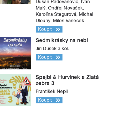
Dušan Radovanovič, Ivan
Malý, Ondřej Nováček,
Karolína Stegurová, Michal
Dlouhý, Miloš Vaněček
Koupit
Sedmikrásky na nebi
Jiří Dušek a kol.
Koupit
Spejbl & Hurvínek a Zlatá
zebra 3
František Nepil
Koupit