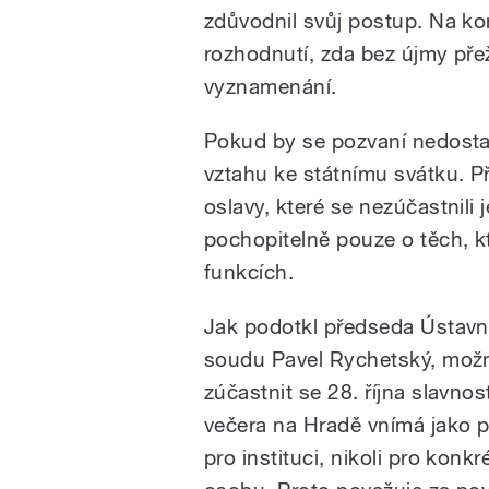
zdůvodnil svůj postup. Na k
rozhodnutí, zda bez újmy přež
vyznamenání.
Pokud by se pozvaní nedostavi
vztahu ke státnímu svátku. P
oslavy, které se nezúčastnili j
pochopitelně pouze o těch, k
funkcích.
Jak podotkl předseda Ústavn
soudu Pavel Rychetský, mož
zúčastnit se 28. října slavnos
večera na Hradě vnímá jako 
pro instituci, nikoli pro konkr