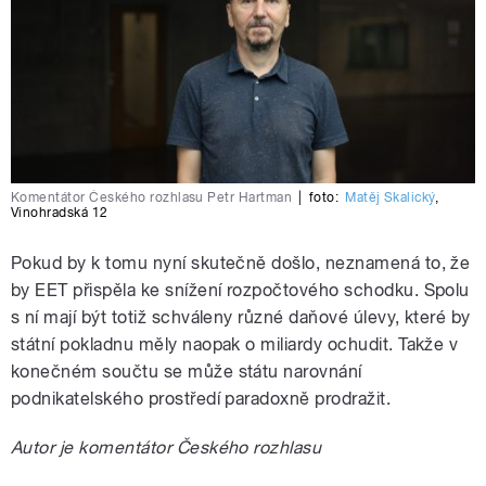
Komentátor Českého rozhlasu Petr Hartman
|
foto:
Matěj Skalický
,
Vinohradská 12
Pokud by k tomu nyní skutečně došlo, neznamená to, že
by EET přispěla ke snížení rozpočtového schodku. Spolu
s ní mají být totiž schváleny různé daňové úlevy, které by
státní pokladnu měly naopak o miliardy ochudit. Takže v
konečném součtu se může státu narovnání
podnikatelského prostředí paradoxně prodražit.
Autor je komentátor Českého rozhlasu