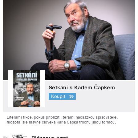
Setkání s Karlem Čapkem
Koupit
Literární fikce, pokus přiblížit literární nadsázkou spisovatele,
filozofa, ale hlavně člověka Karla Čapka trochu jinou formou.
Bláznova smrt