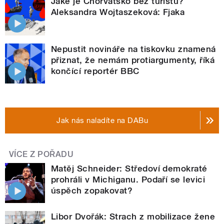
Jaké je Chorvatsko bez turistů?
Aleksandra Wojtaszeková: Fjaka
Nepustit novináře na tiskovku znamená
přiznat, že nemám protiargumenty, říká
končící reportér BBC
Jak nás naladíte na DABu
VÍCE Z POŘADU
Matěj Schneider: Středoví demokraté
prohráli v Michiganu. Podaří se levici
úspěch zopakovat?
Libor Dvořák: Strach z mobilizace žene