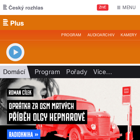
Přejít k hlavnímu obsahu
MENU
ŽIVĚ
PROGRAM
AUDIOARCHIV
KAMERY
Domácí
Program
Pořady
Více
…