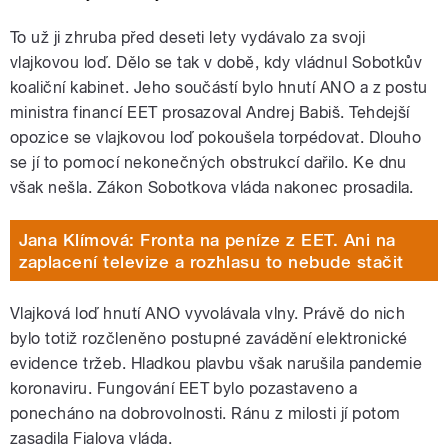
To už ji zhruba před deseti lety vydávalo za svoji
vlajkovou loď. Dělo se tak v době, kdy vládnul Sobotkův
koaliční kabinet. Jeho součástí bylo hnutí ANO a z postu
ministra financí EET prosazoval Andrej Babiš. Tehdejší
opozice se vlajkovou loď pokoušela torpédovat. Dlouho
se jí to pomocí nekonečných obstrukcí dařilo. Ke dnu
však nešla. Zákon Sobotkova vláda nakonec prosadila.
Jana Klímová: Fronta na peníze z EET. Ani na
zaplacení televize a rozhlasu to nebude stačit
Vlajková loď hnutí ANO vyvolávala vlny. Právě do nich
bylo totiž rozčleněno postupné zavádění elektronické
evidence tržeb. Hladkou plavbu však narušila pandemie
koronaviru. Fungování EET bylo pozastaveno a
ponecháno na dobrovolnosti. Ránu z milosti jí potom
zasadila Fialova vláda.