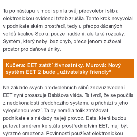
Ta po nástupu k moci splnila svůj předvolební slib a
elektronickou evidenci tržeb zrušila. Tento krok nevyvolal
v podnikatelském prostředí, tedy u předpokládaných
voličů koalice Spolu, pouze nadšení, ale také rozpaky.
Systém, který nebyl bez chyb, přece jenom zužoval
prostor pro daňové úniky.
Kučera: EET zatíží živnostníky. Murová: Nový
systém EET 2 bude „uživatelsky friendly“
Na základě svých předvolebních slibů znovuzavedení
EET nyní prosazuje Babišova vláda. Ta tvrdí, že se poučila
z nedokonalostí předchozího systému a přichází s jeho
vylepšenou verzí. Ta by neměla tolik zatěžovat
podnikatele s náklady na její provoz. Data, která budou
putovat směrem ke státu prostřednictvím EET, mají být
výrazně omezena. Povinnosti používat elektronickou