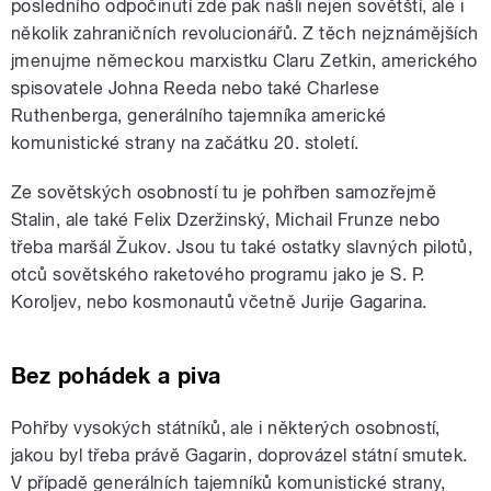
posledního odpočinutí zde pak našli nejen sovětští, ale i
několik zahraničních revolucionářů. Z těch nejznámějších
jmenujme německou marxistku Claru Zetkin, amerického
spisovatele Johna Reeda nebo také Charlese
Ruthenberga, generálního tajemníka americké
komunistické strany na začátku 20. století.
Ze sovětských osobností tu je pohřben samozřejmě
Stalin, ale také Felix Dzeržinský, Michail Frunze nebo
třeba maršál Žukov. Jsou tu také ostatky slavných pilotů,
otců sovětského raketového programu jako je S. P.
Koroljev, nebo kosmonautů včetně Jurije Gagarina.
Bez pohádek a piva
Pohřby vysokých státníků, ale i některých osobností,
jakou byl třeba právě Gagarin, doprovázel státní smutek.
V případě generálních tajemníků komunistické strany,