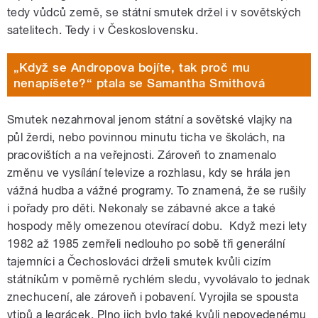
tedy vůdců země, se státní smutek držel i v sovětských
satelitech. Tedy i v Československu.
„Když se Andropova bojíte, tak proč mu
nenapíšete?“ ptala se Samantha Smithová
Smutek nezahrnoval jenom státní a sovětské vlajky na
půl žerdi, nebo povinnou minutu ticha ve školách, na
pracovištích a na veřejnosti. Zároveň to znamenalo
změnu ve vysílání televize a rozhlasu, kdy se hrála jen
vážná hudba a vážné programy. To znamená, že se rušily
i pořady pro děti. Nekonaly se zábavné akce a také
hospody měly omezenou otevírací dobu. Když mezi lety
1982 až 1985 zemřeli nedlouho po sobě tři generální
tajemníci a Čechoslováci drželi smutek kvůli cizím
státníkům v poměrně rychlém sledu, vyvolávalo to jednak
znechucení, ale zároveň i pobavení. Vyrojila se spousta
vtipů a legrácek. Plno jich bylo také kvůli nepovedenému