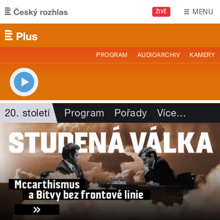
Přejít k hlavnímu obsahu
MENU
ŽIVĚ
PROGRAM
AUDIOARCHIV
KAMERY
20. století
Program
Pořady
Více
…