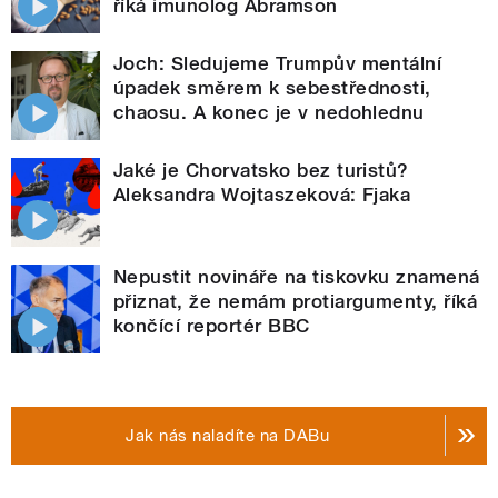
říká imunolog Abramson
Joch: Sledujeme Trumpův mentální
úpadek směrem k sebestřednosti,
chaosu. A konec je v nedohlednu
Jaké je Chorvatsko bez turistů?
Aleksandra Wojtaszeková: Fjaka
Nepustit novináře na tiskovku znamená
přiznat, že nemám protiargumenty, říká
končící reportér BBC
Jak nás naladíte na DABu