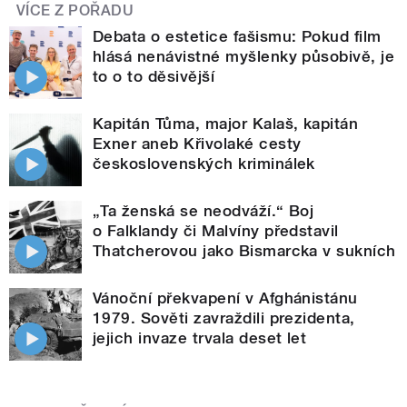
VÍCE Z POŘADU
Debata o estetice fašismu: Pokud film
hlásá nenávistné myšlenky působivě, je
to o to děsivější
Kapitán Tůma, major Kalaš, kapitán
Exner aneb Křivolaké cesty
československých kriminálek
„Ta ženská se neodváží.“ Boj
o Falklandy či Malvíny představil
Thatcherovou jako Bismarcka v sukních
Vánoční překvapení v Afghánistánu
1979. Sověti zavraždili prezidenta,
jejich invaze trvala deset let