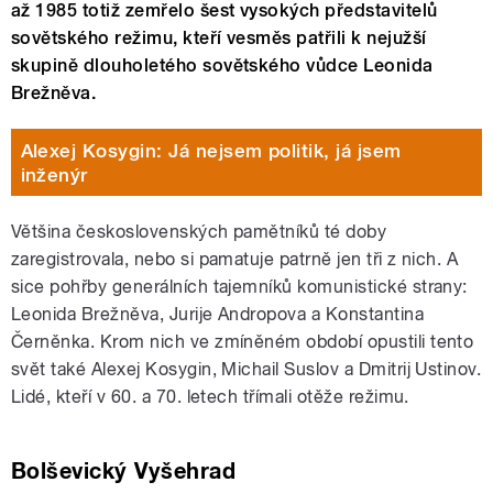
až 1985 totiž zemřelo šest vysokých představitelů
sovětského režimu, kteří vesměs patřili k nejužší
skupině dlouholetého sovětského vůdce Leonida
Brežněva.
Alexej Kosygin: Já nejsem politik, já jsem
inženýr
Většina československých pamětníků té doby
zaregistrovala, nebo si pamatuje patrně jen tři z nich. A
sice pohřby generálních tajemníků komunistické strany:
Leonida Brežněva, Jurije Andropova a Konstantina
Černěnka. Krom nich ve zmíněném období opustili tento
svět také Alexej Kosygin, Michail Suslov a Dmitrij Ustinov.
Lidé, kteří v 60. a 70. letech třímali otěže režimu.
Bolševický Vyšehrad