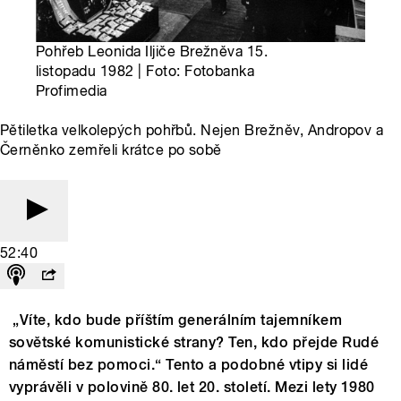
Pohřeb Leonida Iljiče Brežněva 15.
listopadu 1982 | Foto: Fotobanka
Profimedia
Pětiletka velkolepých pohřbů. Nejen Brežněv, Andropov a
Černěnko zemřeli krátce po sobě
52:40
„Víte, kdo bude příštím generálním tajemníkem
sovětské komunistické strany? Ten, kdo přejde Rudé
náměstí bez pomoci.“ Tento a podobné vtipy si lidé
vyprávěli v polovině 80. let 20. století. Mezi lety 1980