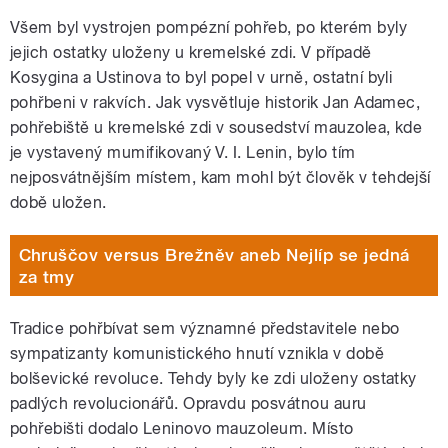
Všem byl vystrojen pompézní pohřeb, po kterém byly
jejich ostatky uloženy u kremelské zdi. V případě
Kosygina a Ustinova to byl popel v urně, ostatní byli
pohřbeni v rakvích. Jak vysvětluje historik Jan Adamec,
pohřebiště u kremelské zdi v sousedství mauzolea, kde
je vystavený mumifikovaný V. I. Lenin, bylo tím
nejposvátnějším místem, kam mohl být člověk v tehdejší
době uložen.
Chruščov versus Brežněv aneb Nejlíp se jedná
za tmy
Tradice pohřbívat sem významné představitele nebo
sympatizanty komunistického hnutí vznikla v době
bolševické revoluce. Tehdy byly ke zdi uloženy ostatky
padlých revolucionářů. Opravdu posvátnou auru
pohřebišti dodalo Leninovo mauzoleum. Místo