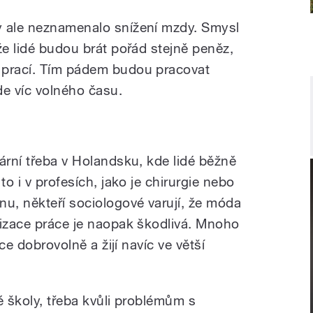
y ale neznamenalo snížení mzdy. Smysl
že lidé budou brát pořád stejně peněz,
 prací. Tím pádem budou pracovat
de víc volného času.
ární třeba v Holandsku, kde lidé běžně
to i v profesích, jako je chirurgie nebo
u, někteří sociologové varují, že móda
rizace práce je naopak škodlivá. Mnoho
áce dobrovolně a žijí navíc ve větší
é školy, třeba kvůli problémům s