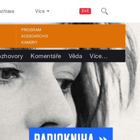
ozhlase
Více
ŽIVĚ
PROGRAM
AUDIOARCHIV
KAMERY
ozhovory
Komentáře
Věda
Více
…