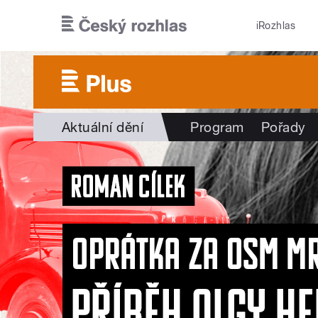
Přejít k hlavnímu obsahu
iRozhlas
Aktuální dění
Program
Pořady