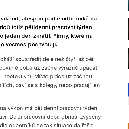
 víkend, alespoň podle odborníků na
dců totiž pětidenní pracovní týden
 jeden den zkrátit. Firmy, které na
 ho vesměs pochvalují.
káží soustředit déle než čtyři až pět
acované době už začne výrazně upadat
 neefektivní. Místo práce už začnou
ítích, baví se s kolegy, nebo pracují jen
na výkon má pětidenní pracovní týden
aví. Delší pracovní doba obnáší zvýšený
le odborníků se tak situace dá řešit