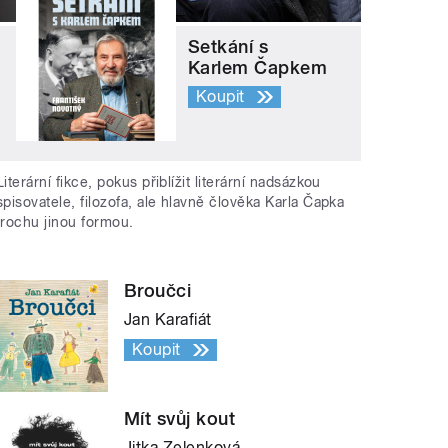
Setkání s
Karlem Čapkem
Koupit
Literární fikce, pokus přiblížit literární nadsázkou
spisovatele, filozofa, ale hlavně člověka Karla Čapka
trochu jinou formou.
Broučci
Jan Karafiát
Koupit
Mít svůj kout
Jitka Zelenková