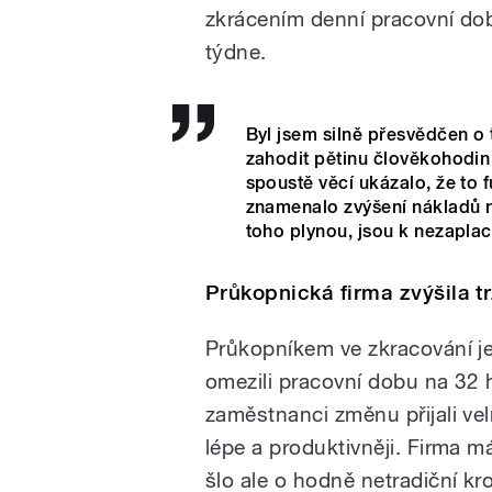
zkrácením denní pracovní do
týdne.
Byl jsem silně přesvědčen o 
zahodit pětinu člověkohodin 
spoustě věcí ukázalo, že to 
znamenalo zvýšení nákladů na
toho plynou, jsou k nezapl
Průkopnická firma zvýšila t
Průkopníkem ve zkracování je
omezili pracovní dobu na 32 
zaměstnanci změnu přijali velm
lépe a produktivněji. Firma m
šlo ale o hodně netradiční kr