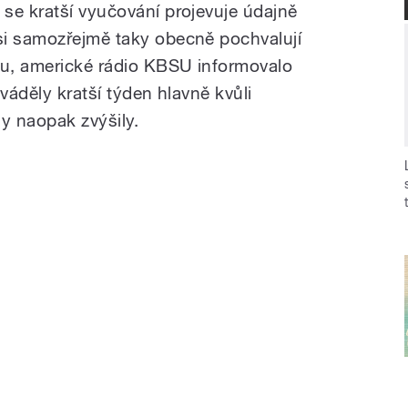
se kratší vyučování projevuje údajně
si samozřejmě taky obecně pochvalují
nu, americké rádio KBSU informovalo
váděly kratší týden hlavně kvůli
y naopak zvýšily.