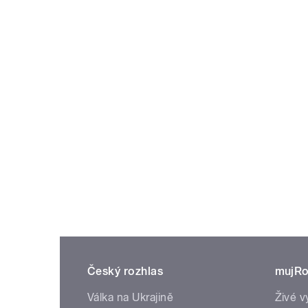
Český rozhlas
mujRo
Válka na Ukrajině
Živé v