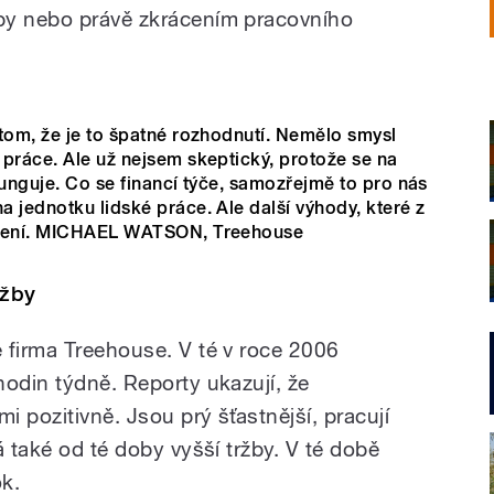
by nebo právě zkrácením pracovního
tom, že je to špatné rozhodnutí. Nemělo smysl
práce. Ale už nejsem skeptický, protože se na
funguje. Co se financí týče, samozřejmě to pro nás
 jednotku lidské práce. Ale další výhody, které z
acení. MICHAEL WATSON, Treehouse
ržby
 firma Treehouse. V té v roce 2006
hodin týdně. Reporty ukazují, že
i pozitivně. Jsou prý šťastnější, pracují
á také od té doby vyšší tržby. V té době
ok.