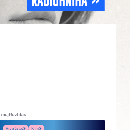
mujRozhlas
Hry a četby
Krimi