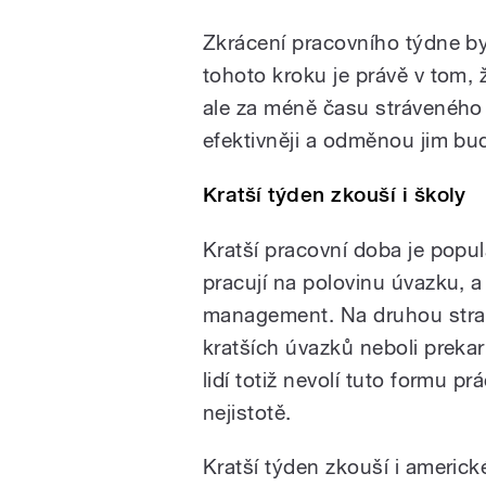
Zkrácení pracovního týdne b
tohoto kroku je právě v tom, 
ale za méně času stráveného
efektivněji a odměnou jim bu
Kratší týden zkouší i školy
Kratší pracovní doba je popul
pracují na polovinu úvazku, a 
management. Na druhou stran
kratších úvazků neboli preka
lidí totiž nevolí tuto formu pr
nejistotě.
Kratší týden zkouší i americk