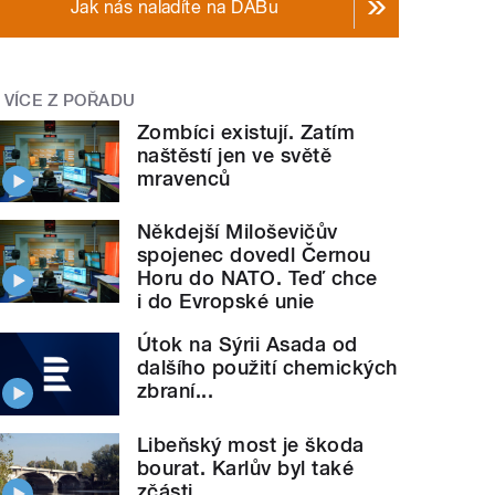
Jak nás naladíte na DABu
VÍCE Z POŘADU
Zombíci existují. Zatím
naštěstí jen ve světě
mravenců
Někdejší Miloševičův
spojenec dovedl Černou
Horu do NATO. Teď chce
i do Evropské unie
Útok na Sýrii Asada od
dalšího použití chemických
zbraní...
Libeňský most je škoda
bourat. Karlův byl také
zčásti...