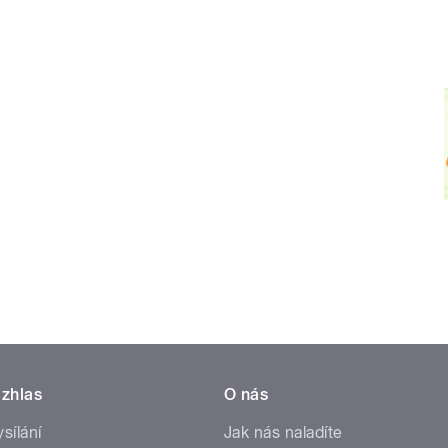
zhlas
O nás
ysílání
Jak nás naladíte