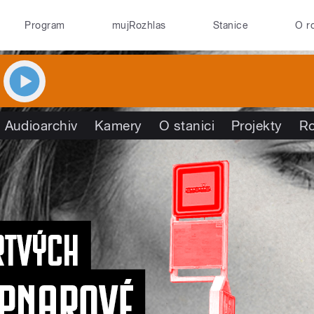
Program
mujRozhlas
Stanice
O r
Audioarchiv
Kamery
O stanici
Projekty
R