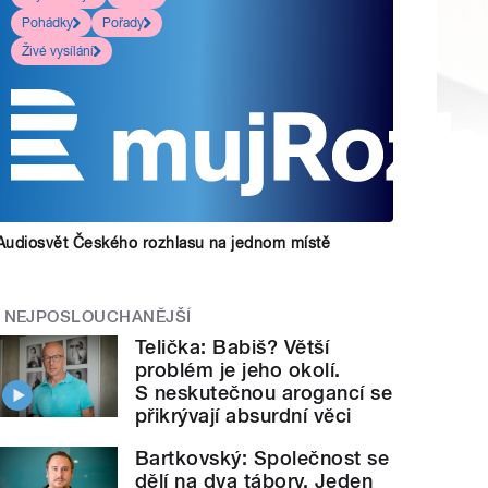
Pohádky
Pořady
Živé vysílání
Audiosvět Českého rozhlasu na jednom místě
NEJPOSLOUCHANĚJŠÍ
Telička: Babiš? Větší
problém je jeho okolí.
S neskutečnou arogancí se
přikrývají absurdní věci
Bartkovský: Společnost se
dělí na dva tábory. Jeden