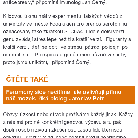
antidepresiv,“ připomíná imunolog Jan Černý.
Klíčovou úlohu hrál v experimentu italských vědců z
univerzity ve městě Foggia gen pro přenos serotoninu,
označovaný také zkratkou SLC6A4. Lidé s delší verzí
genu zvládají stres lépe než ti s kratší verzí. „Figuranty s
kratší verzi, kteří se ocitli ve stresu, pátrací policejní psi
nemohli najít. Pro spoustu genů máme různé varianty,
proto jsme unikátní,“ připomíná Černý.
Feromony sice necítíme, ale ovlivňují přímo
náš mozek, říká biolog Jaroslav Petr
Obavy, úzkost nebo strach prožíváme každý jinak. Každý
z nás má pro ně konkrétní genovou výbavu a tu pak
doplní osobní životní zkušenost. „Jsou lidí, kteří jsou
odvážní, i když v mládí nebo dětství prožili nepříjemné