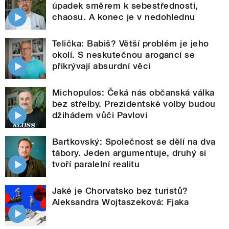
úpadek směrem k sebestřednosti,
chaosu. A konec je v nedohlednu
Telička: Babiš? Větší problém je jeho
okolí. S neskutečnou arogancí se
přikrývají absurdní věci
Michopulos: Čeká nás občanská válka
bez střelby. Prezidentské volby budou
džihádem vůči Pavlovi
Bartkovský: Společnost se dělí na dva
tábory. Jeden argumentuje, druhý si
tvoří paralelní realitu
Jaké je Chorvatsko bez turistů?
Aleksandra Wojtaszeková: Fjaka