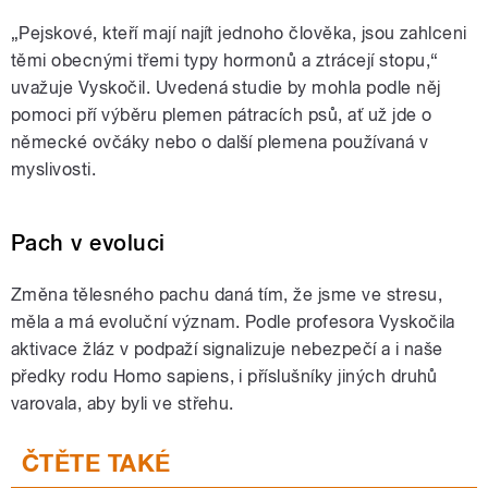
„Pejskové, kteří mají najít jednoho člověka, jsou zahlceni
těmi obecnými třemi typy hormonů a ztrácejí stopu,“
uvažuje Vyskočil. Uvedená studie by mohla podle něj
pomoci pří výběru plemen pátracích psů, ať už jde o
německé ovčáky nebo o další plemena používaná v
myslivosti.
Pach v evoluci
Změna tělesného pachu daná tím, že jsme ve stresu,
měla a má evoluční význam. Podle profesora Vyskočila
aktivace žláz v podpaží signalizuje nebezpečí a i naše
předky rodu Homo sapiens, i příslušníky jiných druhů
varovala, aby byli ve střehu.