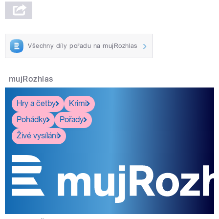
Všechny díly pořadu na mujRozhlas
mujRozhlas
Hry a četby
Krimi
Pohádky
Pořady
Živé vysílání