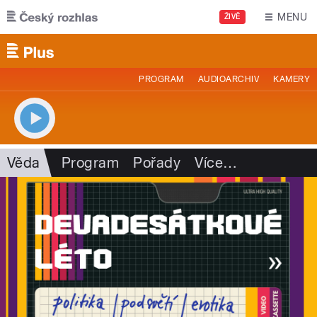
Přejít k hlavnímu obsahu
MENU
ŽIVĚ
PROGRAM
AUDIOARCHIV
KAMERY
Věda
Program
Pořady
Více
…