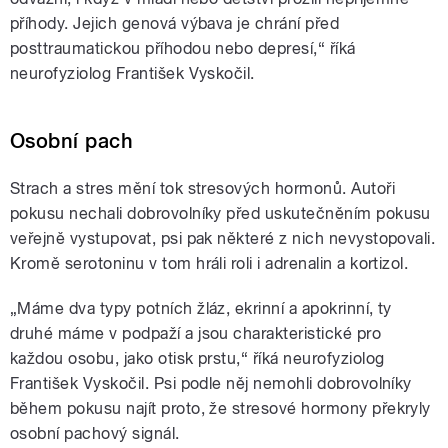
příhody. Jejich genová výbava je chrání před
posttraumatickou příhodou nebo depresí,“ říká
neurofyziolog František Vyskočil.
Osobní pach
Strach a stres mění tok stresových hormonů. Autoři
pokusu nechali dobrovolníky před uskutečněním pokusu
veřejně vystupovat, psi pak některé z nich nevystopovali.
Kromě serotoninu v tom hráli roli i adrenalin a kortizol.
„Máme dva typy potních žláz, ekrinní a apokrinní, ty
druhé máme v podpaží a jsou charakteristické pro
každou osobu, jako otisk prstu,“ říká neurofyziolog
František Vyskočil. Psi podle něj nemohli dobrovolníky
během pokusu najít proto, že stresové hormony překryly
osobní pachový signál.