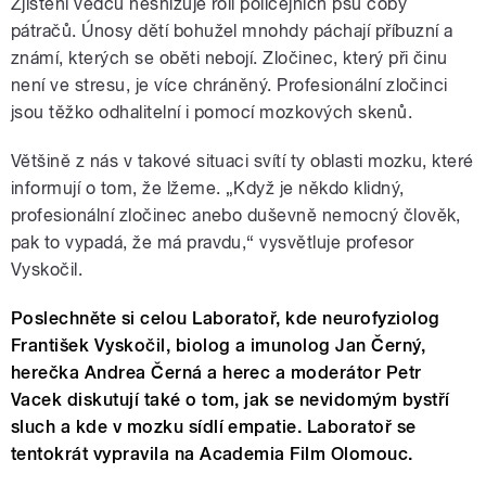
Zjištění vědců nesnižuje roli policejních psů coby
pátračů. Únosy dětí bohužel mnohdy páchají příbuzní a
známí, kterých se oběti nebojí. Zločinec, který při činu
není ve stresu, je více chráněný. Profesionální zločinci
jsou těžko odhalitelní i pomocí mozkových skenů.
Většině z nás v takové situaci svítí ty oblasti mozku, které
informují o tom, že lžeme. „Když je někdo klidný,
profesionální zločinec anebo duševně nemocný člověk,
pak to vypadá, že má pravdu,“ vysvětluje profesor
Vyskočil.
Poslechněte si celou Laboratoř, kde neurofyziolog
František Vyskočil, biolog a imunolog Jan Černý,
herečka Andrea Černá a herec a moderátor Petr
Vacek diskutují také o tom, jak se nevidomým bystří
sluch a kde v mozku sídlí empatie. Laboratoř se
tentokrát vypravila na Academia Film Olomouc.