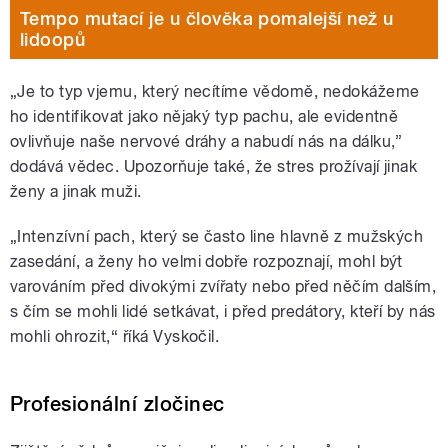
Tempo mutací je u člověka pomalejší než u
lidoopů
„Je to typ vjemu, který necítíme vědomě, nedokážeme
ho identifikovat jako nějaký typ pachu, ale evidentně
ovlivňuje naše nervové dráhy a nabudí nás na dálku,”
dodává vědec. Upozorňuje také, že stres prožívají jinak
ženy a jinak muži.
„Intenzívní pach, který se často line hlavně z mužských
zasedání, a ženy ho velmi dobře rozpoznají, mohl být
varováním před divokými zvířaty nebo před něčím dalším,
s čím se mohli lidé setkávat, i před predátory, kteří by nás
mohli ohrozit,“ říká Vyskočil.
Profesionální zločinec