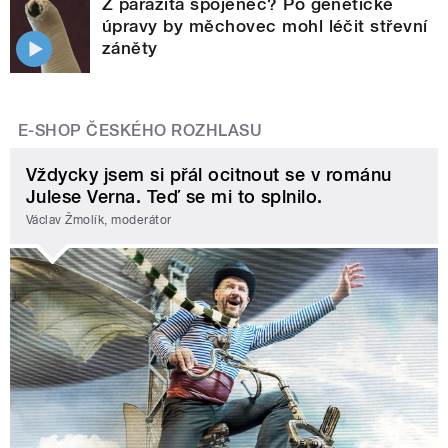
Z parazita spojenec? Po genetické
úpravy by měchovec mohl léčit střevní
záněty
E-SHOP ČESKÉHO ROZHLASU
Vždycky jsem si přál ocitnout se v románu
Julese Verna. Teď se mi to splnilo.
Václav Žmolík, moderátor