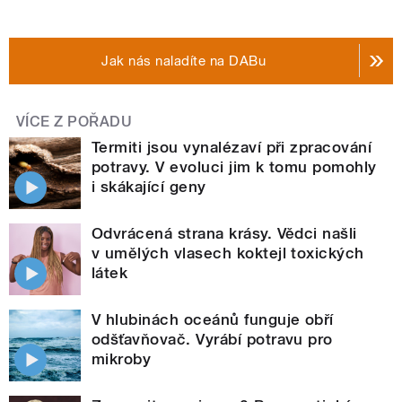
Jak nás naladíte na DABu
VÍCE Z POŘADU
Termiti jsou vynalézaví při zpracování
potravy. V evoluci jim k tomu pomohly
i skákající geny
Odvrácená strana krásy. Vědci našli
v umělých vlasech koktejl toxických
látek
V hlubinách oceánů funguje obří
odšťavňovač. Vyrábí potravu pro
mikroby