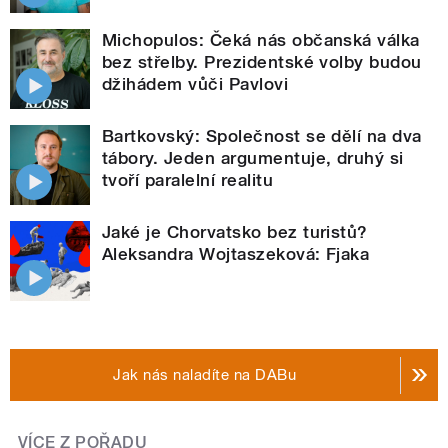
Michopulos: Čeká nás občanská válka
bez střelby. Prezidentské volby budou
džihádem vůči Pavlovi
Bartkovský: Společnost se dělí na dva
tábory. Jeden argumentuje, druhý si
tvoří paralelní realitu
Jaké je Chorvatsko bez turistů?
Aleksandra Wojtaszeková: Fjaka
Jak nás naladíte na DABu
VÍCE Z POŘADU