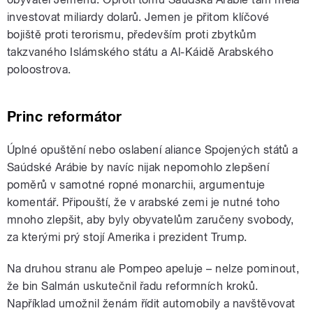
investovat miliardy dolarů. Jemen je přitom klíčové
bojiště proti terorismu, především proti zbytkům
takzvaného Islámského státu a Al-Káidě Arabského
poloostrova.
Princ reformátor
Úplné opuštění nebo oslabení aliance Spojených států a
Saúdské Arábie by navíc nijak nepomohlo zlepšení
poměrů v samotné ropné monarchii, argumentuje
komentář. Připouští, že v arabské zemi je nutné toho
mnoho zlepšit, aby byly obyvatelům zaručeny svobody,
za kterými prý stojí Amerika i prezident Trump.
Na druhou stranu ale Pompeo apeluje – nelze pominout,
že bin Salmán uskutečnil řadu reformních kroků.
Například umožnil ženám řídit automobily a navštěvovat