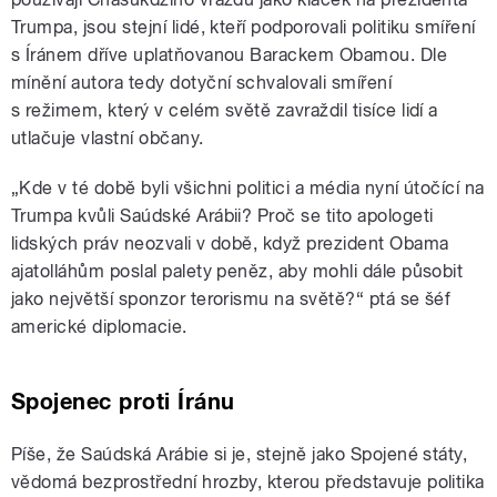
Trumpa, jsou stejní lidé, kteří podporovali politiku smíření
s Íránem dříve uplatňovanou Barackem Obamou. Dle
mínění autora tedy dotyční schvalovali smíření
s režimem, který v celém světě zavraždil tisíce lidí a
utlačuje vlastní občany.
„Kde v té době byli všichni politici a média nyní útočící na
Trumpa kvůli Saúdské Arábii? Proč se tito apologeti
lidských práv neozvali v době, když prezident Obama
ajatolláhům poslal palety peněz, aby mohli dále působit
jako největší sponzor terorismu na světě?“ ptá se šéf
americké diplomacie.
Spojenec proti Íránu
Píše, že Saúdská Arábie si je, stejně jako Spojené státy,
vědomá bezprostřední hrozby, kterou představuje politika