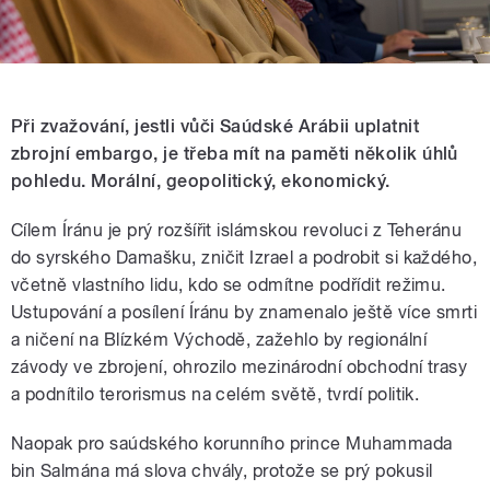
Při zvažování, jestli vůči Saúdské Arábii uplatnit
zbrojní embargo, je třeba mít na paměti několik úhlů
pohledu. Morální, geopolitický, ekonomický.
Cílem Íránu je prý rozšířit islámskou revoluci z Teheránu
do syrského Damašku, zničit Izrael a podrobit si každého,
včetně vlastního lidu, kdo se odmítne podřídit režimu.
Ustupování a posílení Íránu by znamenalo ještě více smrti
a ničení na Blízkém Východě, zažehlo by regionální
závody ve zbrojení, ohrozilo mezinárodní obchodní trasy
a podnítilo terorismus na celém světě, tvrdí politik.
Naopak pro saúdského korunního prince Muhammada
bin Salmána má slova chvály, protože se prý pokusil