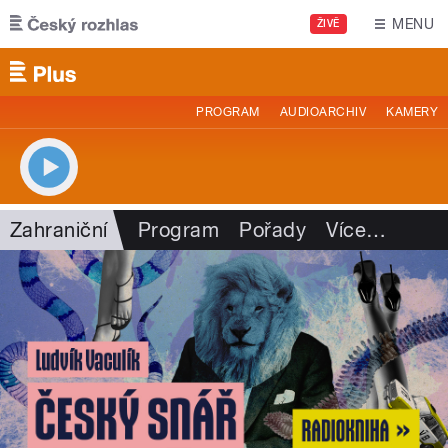
Přejít k hlavnímu obsahu
MENU
ŽIVĚ
PROGRAM
AUDIOARCHIV
KAMERY
Zahraniční
Program
Pořady
Více
…