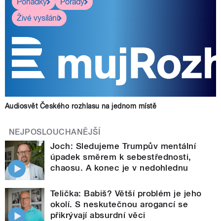
Pohádky
Pořady
Živé vysílání
Audiosvět Českého rozhlasu na jednom místě
NEJPOSLOUCHANĚJŠÍ
Joch: Sledujeme Trumpův mentální
úpadek směrem k sebestřednosti,
chaosu. A konec je v nedohlednu
Telička: Babiš? Větší problém je jeho
okolí. S neskutečnou arogancí se
přikrývají absurdní věci