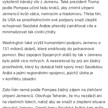
vykořenit íránský vliv z Jemenu. Také prezident Trump
podle Pompea učinil řadu kroků, aby zmírnil utrpení
Jemenců kvůli válce, nemocím a hladomoru. Třeba tím,
že USA se prostřednictvím své podpory snaží zlepšit
schopnost Saúdské Arábie přesněji zaměřovat cíle a
minimalizovat tak civilní ztráty.
Washington také zvýšil humanitární podporu Jemenu o
131 milionů dolarů, které směřovaly do potravinové
pomoci. Bez zapojení Spojených států by tak v Jemenu
bylo ještě více mrtvých. A neexistoval by prý ani žádný
prostředník, který by dokázal řešit spory mezi Saúdskou
Arábii a jejími regionálními spojenci, jejichž úloha je
v konfliktu zásadní.
Zato Írán nemá podle Pompea žádný zájem na zlehčení
utrpení Jemenců. Obviňuje Teherán, že mu nezáleží ani
na vlastních lidech, natož aby se snažil o zlepšení situace
obyvatel Jemenu. Oproti tomu Saúdská Arábie tam měla