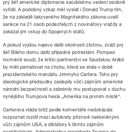
prý šéf americké diplomacie saúdskému vedení osobně
vyřídil. A podobný vzkaz měl vyslat i Donald Trump tím,
že na základě takzvaného Magnitského zákona uvalil
sankce na 21 osob podezřelých z novinářovy vraždy a
zakázal jim vstup do Spojených států.
A pokud vyjdou najevo další okolnosti zločinu, zváží prý
šéf Bílého domu další případné potrestání. Pompeo
nicméně soudí, že kritici partnerství se Saúdskou Arábií
by měli pamatovat na chybu, která se stala v době
prezidentského mandátu Jimmyho Cartera. Toho prý
ideologické předsudky zaslepily vůči zájmům americké
národní bezpečnosti a zabránily mu postupovat v duchu
nynějšího Trumpova hesla „Amerika na prvním místě“.
Carterova vláda totiž podle komentáře nedokázala
rozpoznat rozdíl mezi autokraty příznivě nakloněnými
vůči zájmům USA, a diktátory k těmto zájmům
nepřátelským. Administrativa prezidenta Trumpa ale