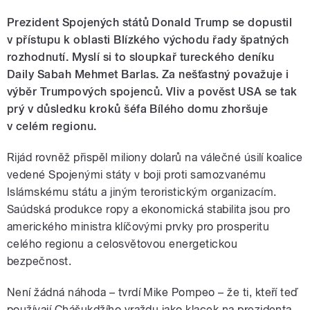
Prezident Spojených států Donald Trump se dopustil
v přístupu k oblasti Blízkého východu řady špatných
rozhodnutí. Myslí si to sloupkař tureckého deníku
Daily Sabah Mehmet Barlas. Za nešťastný považuje i
výběr Trumpových spojenců. Vliv a pověst USA se tak
prý v důsledku kroků šéfa Bílého domu zhoršuje
v celém regionu.
Rijád rovněž přispěl miliony dolarů na válečné úsilí koalice
vedené Spojenými státy v boji proti samozvanému
Islámskému státu a jiným teroristickým organizacím.
Saúdská produkce ropy a ekonomická stabilita jsou pro
amerického ministra klíčovými prvky pro prosperitu
celého regionu a celosvětovou energetickou
bezpečnost.
Není žádná náhoda – tvrdí Mike Pompeo – že ti, kteří teď
používají Chášukdžího vraždu jako klacek na prezidenta