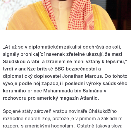
„Ať už se v diplomatickém zákulisí odehrává cokoli,
signály pronikající navenek zřetelně ukazují, že mezi
Saúdskou Arábií a Izraelem se mění vztahy k lepšímu,“
tvrdí v analýze britské BBC bezpečnostní a
diplomatický dopisovatel Jonathan Marcus. Do tohoto
vývoje podle něj zapadají i poslední výroky saúdského
korunního prince Muhammada bin Salmána v
rozhovoru pro americký magazín Atlantic.
Spojené státy zároveň vraždu novináře Chášukdžího
rozhodně nepřehlížejí, protože je v přímém a základním
rozporu s americkými hodnotami. Ostatně taková slova