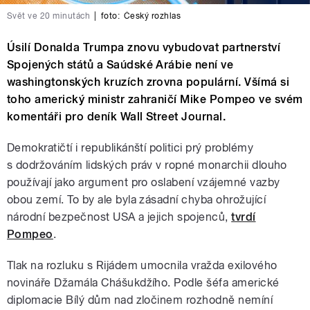
Svět ve 20 minutách
|
foto:
Český rozhlas
Úsilí Donalda Trumpa znovu vybudovat partnerství
Spojených států a Saúdské Arábie není ve
washingtonských kruzích zrovna populární. Všímá si
toho americký ministr zahraničí Mike Pompeo ve svém
komentáři pro deník Wall Street Journal.
Demokratičtí i republikánští politici prý problémy
s dodržováním lidských práv v ropné monarchii dlouho
používají jako argument pro oslabení vzájemné vazby
obou zemí. To by ale byla zásadní chyba ohrožující
národní bezpečnost USA a jejich spojenců,
tvrdí
Pompeo
.
Tlak na rozluku s Rijádem umocnila vražda exilového
novináře Džamála Chášukdžího. Podle šéfa americké
diplomacie Bílý dům nad zločinem rozhodně nemíní