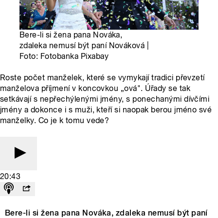
Bere-li si žena pana Nováka,
zdaleka nemusí být paní Nováková |
Foto: Fotobanka Pixabay
Roste počet manželek, které se vymykají tradici převzetí
manželova příjmení v koncovkou „ová". Úřady se tak
setkávají s nepřechýlenými jmény, s ponechanými dívčími
jmény a dokonce i s muži, kteří si naopak berou jméno své
manželky. Co je k tomu vede?
20:43
Bere-li si žena pana Nováka, zdaleka nemusí být paní