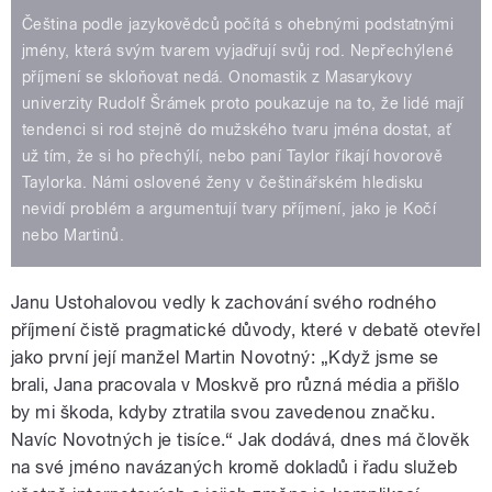
Čeština podle jazykovědců počítá s ohebnými podstatnými
jmény, která svým tvarem vyjadřují svůj rod. Nepřechýlené
příjmení se skloňovat nedá. Onomastik z Masarykovy
univerzity Rudolf Šrámek proto poukazuje na to, že lidé mají
tendenci si rod stejně do mužského tvaru jména dostat, ať
už tím, že si ho přechýlí, nebo paní Taylor říkají hovorově
Taylorka. Námi oslovené ženy v češtinářském hledisku
nevidí problém a argumentují tvary příjmení, jako je Kočí
nebo Martinů.
Janu Ustohalovou vedly k zachování svého rodného
příjmení čistě pragmatické důvody, které v debatě otevřel
jako první její manžel Martin Novotný: „Když jsme se
brali, Jana pracovala v Moskvě pro různá média a přišlo
by mi škoda, kdyby ztratila svou zavedenou značku.
Navíc Novotných je tisíce.“ Jak dodává, dnes má člověk
na své jméno navázaných kromě dokladů i řadu služeb