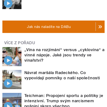
Jak nás naladíte na DABu
VÍCE Z POŘADU
„Vína na rozjímání“ versus „cyklovína“ a
vinné nápoje. Jaké jsou trendy ve
vinařství?
Návrat maršála Radeckého. Co
vypovídají pomníky o naší společnosti
Teichman: Propojení sportu a politiky je
intenzivní. Trump svým narcismem
pošpiní skoro všechno