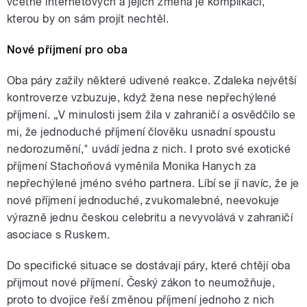
včetně internetových a jejich změna je komplikací,
kterou by on sám projít nechtěl.
Nové příjmení pro oba
Oba páry zažily některé udivené reakce. Zdaleka největší
kontroverze vzbuzuje, když žena nese nepřechýlené
příjmení. „V minulosti jsem žila v zahraničí a osvědčilo se
mi, že jednoduché příjmení člověku usnadní spoustu
nedorozumění," uvádí jedna z nich. I proto své exotické
příjmení Stachoňová vyměnila Monika Hanych za
nepřechýlené jméno svého partnera. Líbí se jí navíc, že je
nové příjmení jednoduché, zvukomalebné, neevokuje
výrazně jednu českou celebritu a nevyvolává v zahraničí
asociace s Ruskem.
Do specifické situace se dostávají páry, které chtějí oba
přijmout nové příjmení. Český zákon to neumožňuje,
proto to dvojice řeší změnou příjmení jednoho z nich