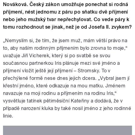
Nováková. Český zákon umožňuje ponechat si rodná
příjmení, nést jednomu z páru po sňatku dvě příjmení
nebo jeho mužský tvar nepřechylovat. Co vede páry k
tomu rozhodnout se jinak, než je od Josefa II. zvykem?
„Nemyslím si, že tím, že jsem muž, mám větší právo na
to, aby naším rodinným příjmením bylo zrovna to moje,“
uvažuje Jiří Vicherek, který si po svatbě se svou
současnou partnerkou Iris plánuje mezi své jméno a
příjmení vložit ještě její příjmení – Stromsky. To v
přechýlené formě nese dnes jejich dcera. „Vybral jsem jí
křestní jméno, které odkazuje na mou matku. Jménem
navazuje na moji rodinu a příjmením na rodinu Iris,“
vysvětluje tatínek pětiměsíční Kateřiny a dodává, že v
případě narození kluka by také nosil jméno z jeho rodinné
linie.