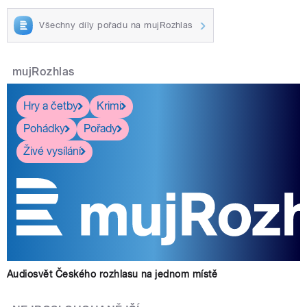
Všechny díly pořadu na mujRozhlas
mujRozhlas
Hry a četby
Krimi
Pohádky
Pořady
Živé vysílání
Audiosvět Českého rozhlasu na jednom místě