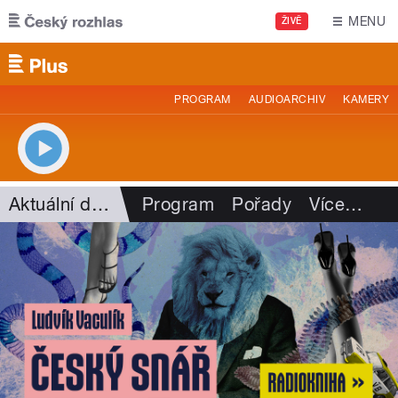
Přejít k hlavnímu obsahu
MENU
ŽIVĚ
PROGRAM
AUDIOARCHIV
KAMERY
Aktuální dění
Program
Pořady
Více
…