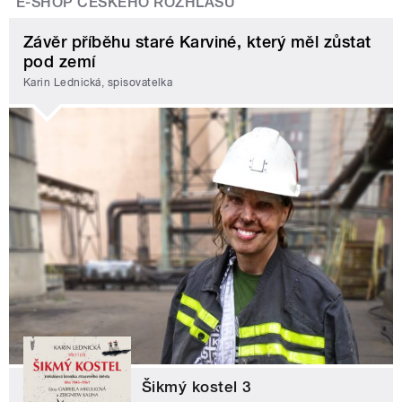
E-SHOP ČESKÉHO ROZHLASU
Závěr příběhu staré Karviné, který měl zůstat
pod zemí
Karin Lednická, spisovatelka
Šikmý kostel 3