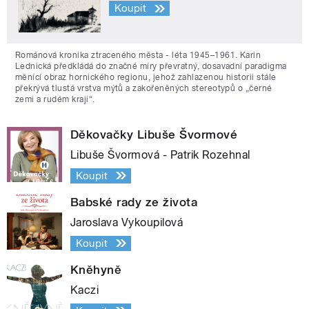
Koupit
Románová kronika ztraceného města - léta 1945–1961. Karin
Lednická předkládá do značné míry převratný, dosavadní paradigma
měnící obraz hornického regionu, jehož zahlazenou historii stále
překrývá tlustá vrstva mýtů a zakořeněných stereotypů o „černé
zemi a rudém kraji“.
Děkovačky Libuše Švormové
Libuše Švormová - Patrik Rozehnal
Koupit
Babské rady ze života
Jaroslava Vykoupilová
Koupit
Kněhyně
Kaczi