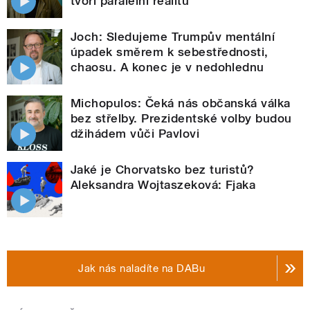
tvoří paralelní realitu
Joch: Sledujeme Trumpův mentální
úpadek směrem k sebestřednosti,
chaosu. A konec je v nedohlednu
Michopulos: Čeká nás občanská válka
bez střelby. Prezidentské volby budou
džihádem vůči Pavlovi
Jaké je Chorvatsko bez turistů?
Aleksandra Wojtaszeková: Fjaka
Jak nás naladíte na DABu