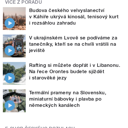
VÍCE Z POŘADU
Budova českého velvyslanectví
v Káhiře ukrývá kinosál, tenisový kurt
i rozsáhlou zahradu
V ukrajinském Lvově se podíváme za
tanečníky, kteří se na chvíli vrátili na
jeviště
Rafting si můžete dopřát i v Libanonu.
Na řece Orontes budete sjíždět
i starověké jezy
Termální prameny na Slovensku,
miniaturní bábovky i plavba po
německých kanálech