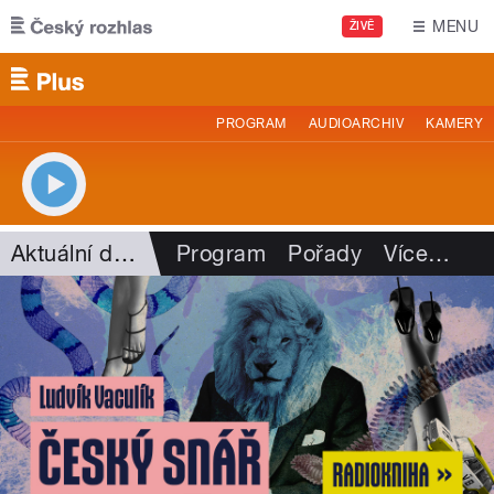
Přejít k hlavnímu obsahu
MENU
ŽIVĚ
PROGRAM
AUDIOARCHIV
KAMERY
Aktuální dění
Program
Pořady
Více
…