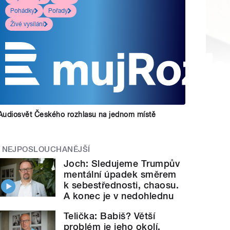
Pohádky
Pořady
Živé vysílání
Audiosvět Českého rozhlasu na jednom místě
NEJPOSLOUCHANĚJŠÍ
Joch: Sledujeme Trumpův
mentální úpadek směrem
k sebestřednosti, chaosu.
A konec je v nedohlednu
Telička: Babiš? Větší
problém je jeho okolí.