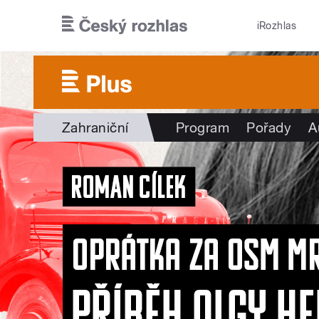
Přejít k hlavnímu obsahu
iRozhlas
Zahraniční
Program
Pořady
A