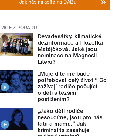
Jak nás naladíte na DABu
VÍCE Z POŘADU
Devadesátky, klimatické
dezinformace a filozofka
Matějčková. Jaké jsou
nominace na Magnesii
Literu?
„Moje dítě mě bude
potřebovat celý život.“ Co
zažívají rodiče pečující
o děti s těžším
postižením?
„Jako děti rodiče
nesoudíme, jsou pro nás
táta a máma.“ Jak
kriminalita zasahuje