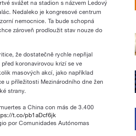
rtvé svážet na stadion s názvem Ledový
alác. Nedaleko je kongresové centrum
vizorní nemocnice. Ta bude schopná
a chce zároveň prodloužit stav nouze do
itice, že dostatečně rychle nepřijal
 před koronavirovou krizí se ve
lik masových akcí, jako například
e u příležitosti Mezinárodního dne žen
ké strany.
muertes a China con más de 3.400
tps://t.co/pb1aDcf6jk
tagio por Comunidades Autónomas