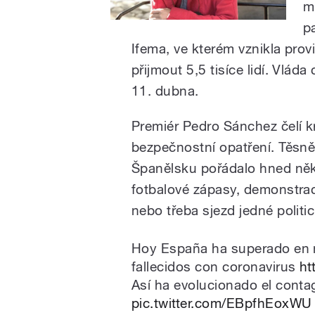
m
p
Ifema, ve kterém vznikla pro
přijmout 5,5 tisíce lidí. Vlád
11. dubna.
Premiér Pedro Sánchez čelí kr
bezpečnostní opatření. Těsně
Španělsku pořádalo hned něko
fotbalové zápasy, demonstrac
nebo třeba sjezd jedné politic
Hoy España ha superado en 
fallecidos con coronavirus
ht
Así ha evolucionado el con
pic.twitter.com/EBpfhEoxWU