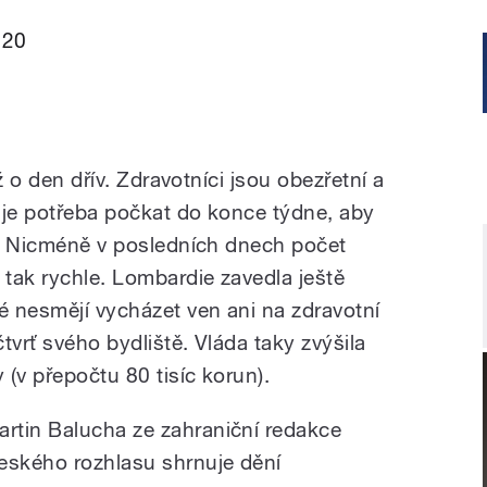
020
ež o den dřív. Zdravotníci jsou obezřetní a
 je potřeba počkat do konce týdne, aby
ní. Nicméně v posledních dnech počet
tak rychle. Lombardie zavedla ještě
é nesmějí vycházet ven ani na zdravotní
tvrť svého bydliště. Vláda taky zvýšila
(v přepočtu 80 tisíc korun).
artin Balucha ze zahraniční redakce
eského rozhlasu shrnuje dění