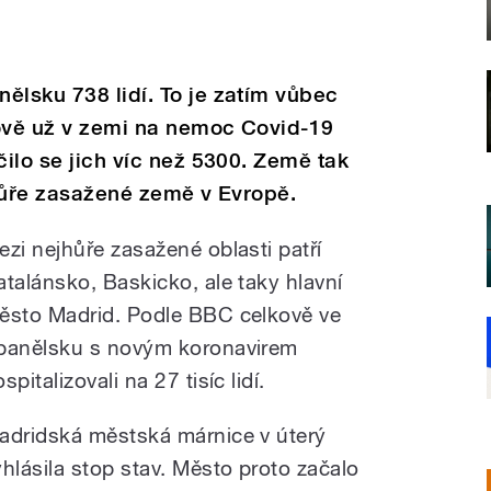
ělsku 738 lidí. To je zatím vůbec
kově už v zemi na nemoc Covid-19
čilo se jich víc než 5300. Země tak
ejhůře zasažené země v Evropě.
ezi nejhůře zasažené oblasti patří
atalánsko, Baskicko, ale taky hlavní
ěsto Madrid. Podle BBC celkově ve
panělsku s novým koronavirem
spitalizovali na 27 tisíc lidí.
adridská městská márnice v úterý
yhlásila stop stav. Město proto začalo