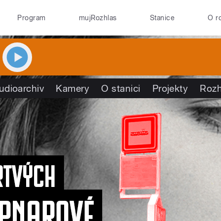
Program
mujRozhlas
Stanice
O r
udioarchiv
Kamery
O stanici
Projekty
Rozh