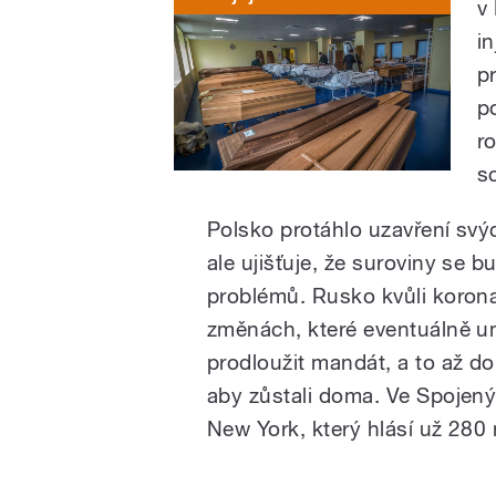
v
i
p
p
r
s
Polsko protáhlo uzavření svý
ale ujišťuje, že suroviny se
problémů. Rusko kvůli koron
změnách, které eventuálně um
prodloužit mandát, a to až do
aby zůstali doma. Ve Spojený
New York, který hlásí už 280