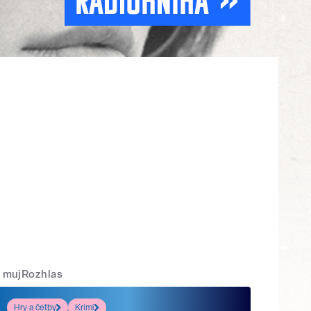
mujRozhlas
Hry a četby
Krimi