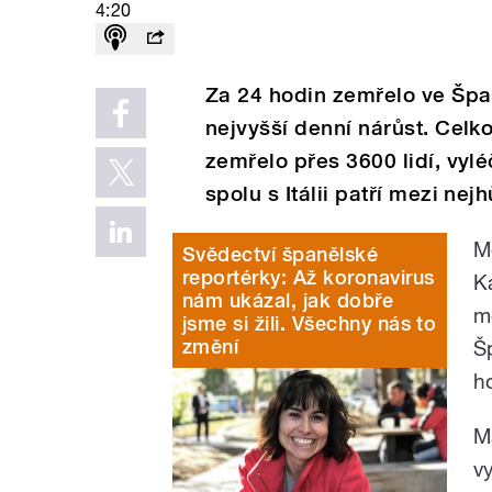
4:20
Za 24 hodin zemřelo ve Špan
nejvyšší denní nárůst. Cel
zemřelo přes 3600 lidí, vylé
spolu s Itálii patří mezi n
M
Svědectví španělské
reportérky: Až koronavirus
K
nám ukázal, jak dobře
m
jsme si žili. Všechny nás to
změní
Š
ho
M
v