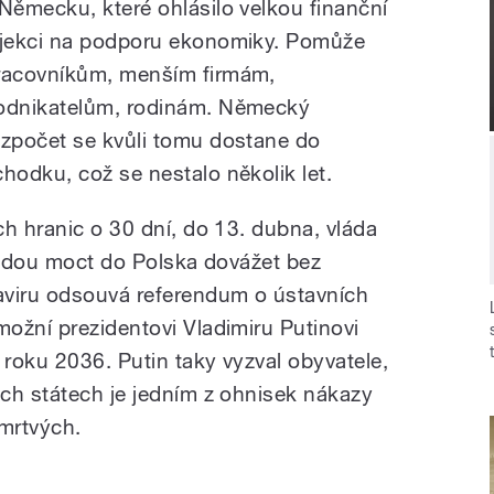
 Německu, které ohlásilo velkou finanční
njekci na podporu ekonomiky. Pomůže
racovníkům, menším firmám,
odnikatelům, rodinám. Německý
ozpočet se kvůli tomu dostane do
chodku, což se nestalo několik let.
ch hranic o 30 dní, do 13. dubna, vláda
 budou moct do Polska dovážet bez
aviru odsouvá referendum o ústavních
ožní prezidentovi Vladimiru Putinovi
 roku 2036. Putin taky vyzval obyvatele,
ch státech je jedním z ohnisek nákazy
 mrtvých.