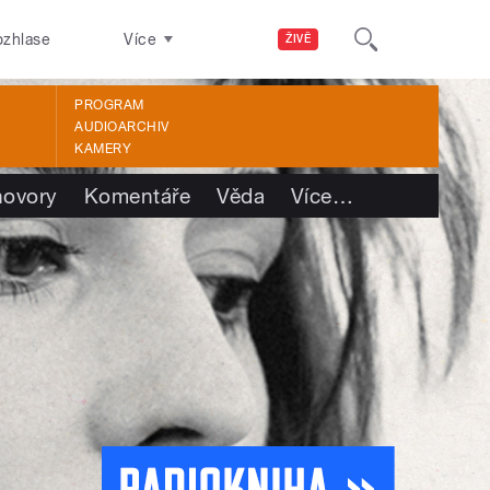
ozhlase
Více
ŽIVĚ
PROGRAM
AUDIOARCHIV
KAMERY
ovory
Komentáře
Věda
Více
…