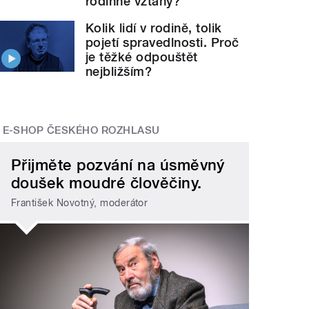
rodinné vztahy?
Kolik lidí v rodině, tolik
pojetí spravedlnosti. Proč
je těžké odpouštět
nejbližším?
E-SHOP ČESKÉHO ROZHLASU
Přijměte pozvání na úsměvný
doušek moudré člověčiny.
František Novotný, moderátor