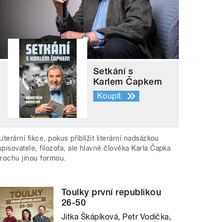
Setkání s
Karlem Čapkem
Koupit
Literární fikce, pokus přiblížit literární nadsázkou
spisovatele, filozofa, ale hlavně člověka Karla Čapka
trochu jinou formou.
Toulky první republikou
26-50
Jitka Škápíková, Petr Vodička,