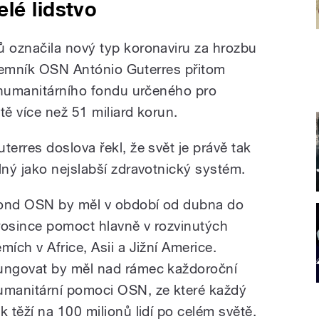
lé lidstvo
 označila nový typ koronaviru za hrozbu
tajemník OSN António Guterres přitom
 humanitárního fondu určeného pro
tě více než 51 miliard korun.
uterres doslova řekl, že svět je právě tak
ilný jako nejslabší zdravotnický systém.
ond OSN by měl v období od dubna do
rosince pomoct hlavně v rozvinutých
mích v Africe, Asii a Jižní Americe.
ungovat by měl nad rámec každoroční
umanitární pomoci OSN, ze které každý
ok těží na 100 milionů lidí po celém světě.