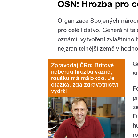
OSN: Hrozba pro ce
Organizace Spojených národů
pro celé lidstvo. Generální 
oznámil vytvoření zvláštního
nejzranitelnější země v hodno
G
Zpravodaj ČRo: Britové
neberou hrozbu vážně,
s
roušku má málokdo. Je
otázka, zda zdravotnictví
F
vydrží
p
ze
F
h
r