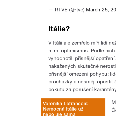
— RTVE (@rtve)
March 25, 2
Itálie?
V Itálii ale zemřelo míň lidí n
mírní optimismus. Podle nich
vyhodnotili přísnější opatře
nakažených skutečně nerostl 
přísnější omezení pohybu: lid
procházky a nesmějí opustit č
pokutu za porušení karantény 
M
Veronika Lefrancois:
Nemocná Itálie už
Č
nebojuje sama