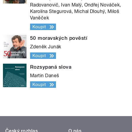
Radovanovič, Ivan Malý, Ondřej Nováček,
Karolína Stegurová, Michal Dlouhý, Miloš
Vaněček
Koupit
50 moravských pověstí
Zdeněk Junák
Koupit
Rozsypaná slova
Martin Daneš
Koupit
Český rozhlas
O nás