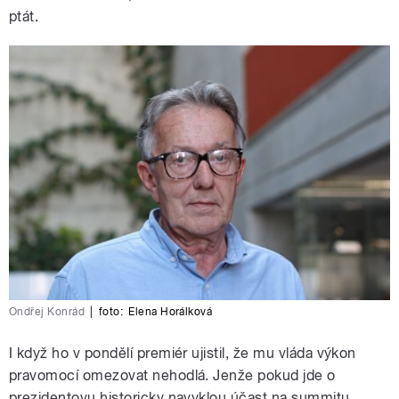
ptát.
Ondřej Konrád
|
foto:
Elena Horálková
I když ho v pondělí premiér ujistil, že mu vláda výkon
pravomocí omezovat nehodlá. Jenže pokud jde o
prezidentovu historicky navyklou účast na summitu