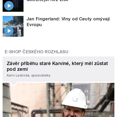
Jan Fingerland: Vlny od Ceuty omývají
Evropu
E-SHOP ČESKÉHO ROZHLASU
Závěr příběhu staré Karviné, který měl zůstat
pod zemí
Karin Lednická, spisovatelka