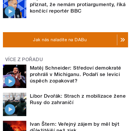
přiznat, že nemám protiargumenty, říká
končící reportér BBC
Jak nás naladíte na DABu
VÍCE Z POŘADU
Matěj Schneider: Středoví demokraté
prohráli v Michiganu. Podaří se levici
úspěch zopakovat?
Libor Dvořák: Strach z mobilizace žene
Rusy do zahraničí
Ivan Štern: Veřejný zájem by měl být
důležitější než zisk