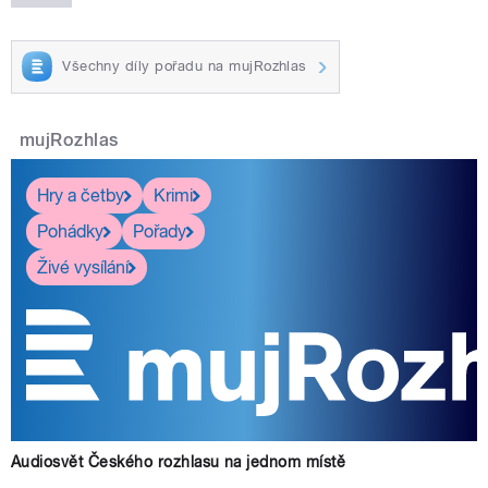
Všechny díly pořadu na mujRozhlas
mujRozhlas
Hry a četby
Krimi
Pohádky
Pořady
Živé vysílání
Audiosvět Českého rozhlasu na jednom místě