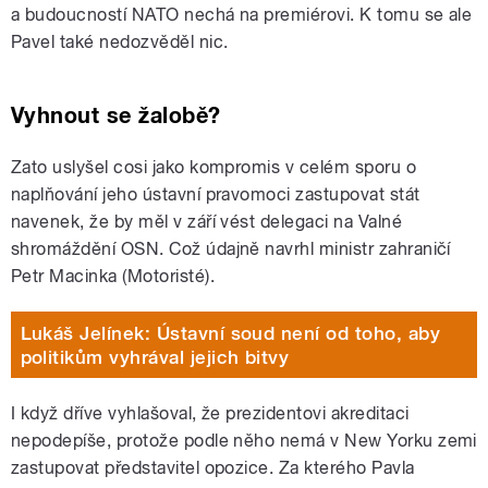
a budoucností NATO nechá na premiérovi. K tomu se ale
Pavel také nedozvěděl nic.
Vyhnout se žalobě?
Zato uslyšel cosi jako kompromis v celém sporu o
naplňování jeho ústavní pravomoci zastupovat stát
navenek, že by měl v září vést delegaci na Valné
shromáždění OSN. Což údajně navrhl ministr zahraničí
Petr Macinka (Motoristé).
Lukáš Jelínek: Ústavní soud není od toho, aby
politikům vyhrával jejich bitvy
I když dříve vyhlašoval, že prezidentovi akreditaci
nepodepíše, protože podle něho nemá v New Yorku zemi
zastupovat představitel opozice. Za kterého Pavla