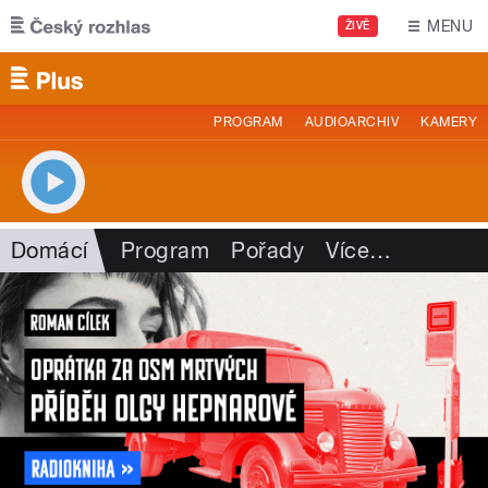
Přejít k hlavnímu obsahu
MENU
ŽIVĚ
PROGRAM
AUDIOARCHIV
KAMERY
Domácí
Program
Pořady
Více
…