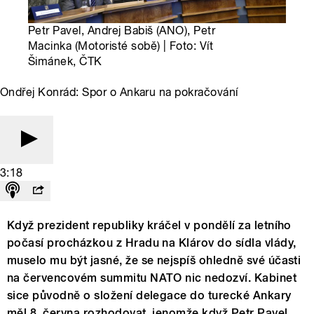
Petr Pavel, Andrej Babiš (ANO), Petr
Macinka (Motoristé sobě) | Foto: Vít
Šimánek, ČTK
Ondřej Konrád: Spor o Ankaru na pokračování
3:18
Když prezident republiky kráčel v pondělí za letního
počasí procházkou z Hradu na Klárov do sídla vlády,
muselo mu být jasné, že se nejspíš ohledně své účasti
na červencovém summitu NATO nic nedozví. Kabinet
sice původně o složení delegace do turecké Ankary
měl 8. června rozhodovat, jenomže když Petr Pavel