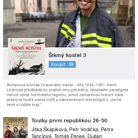
Šikmý kostel 3
Koupit
Románová kronika ztraceného města - léta 1945–1961. Karin
Lednická předkládá do značné míry převratný, dosavadní paradigma
měnící obraz hornického regionu, jehož zahlazenou historii stále
překrývá tlustá vrstva mýtů a zakořeněných stereotypů o „černé
zemi a rudém kraji“.
Toulky první republikou 26-50
Jitka Škápíková, Petr Vodička, Petra
Tanclová, Tomáš Pánek, Dušan