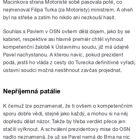
Macinkova strana Motoristé sobě pasovala poté, co
nejmenoval Filipa Turka (za Motoristy) ministrem. A oheň
byl na střeše a zatím ho nikdo ani nezkouší hasit.
Souhlas s Pavlem v OSN ovšem dělá dojem, jako by se
kabinet, respektive asi hlavně premiér chtěl vyhnout
kompetenční žalobě k Ústavnímu soudu, jíž má údajně
Pavel nachystanou. A kterou navíc, pokud prezident
podá, jestli ho vláda z cesty do Turecka definitivně vyřadí,
ústavní soudci možná nestihnout zavčas projednat.
Nepříjemná patálie
K čemuž lze poznamenat, že ti ovšem o kompetenčním
sporu dobře vědí, stejně jako každý, a mohou si na něj
dopředu dělat názor. Takže by třeba verdikt přece jen
stačili vyřknout. A schválení prezidentovy mise do OSN
nadto neznamená, že už se Pavel nemá do Brna na nic