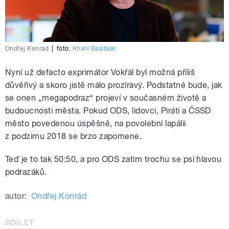
Ondřej Konrád
|
foto:
Khalil Baalbaki
Nyní už defacto exprimátor Vokřál byl možná příliš
důvěřivý a skoro jistě málo prozíravý. Podstatné bude, jak
se onen „megapodraz“ projeví v současném životě a
budoucnosti města. Pokud ODS, lidovci, Piráti a ČSSD
město povedenou úspěšně, na povolební lapálii
z podzimu 2018 se brzo zapomene.
Teď je to tak 50:50, a pro ODS zatím trochu se psí hlavou
podrazáků.
autor:
Ondřej Konrád