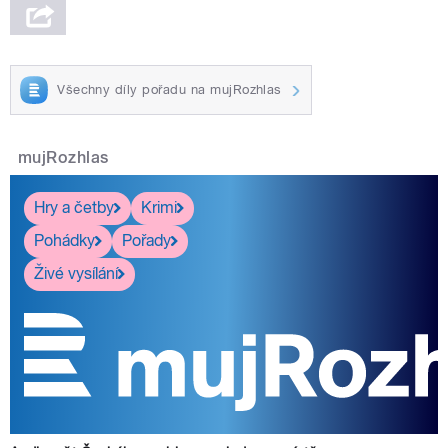
Všechny díly pořadu na mujRozhlas
mujRozhlas
Hry a četby
Krimi
Pohádky
Pořady
Živé vysílání