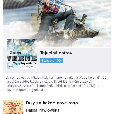
Tajuplný ostrov
Koupit
Lincolnův ostrov nikdo nikdy na mapě nenašel, a přece ho znají lidé
na celém světě. Už déle než sto třicet let na něm prožívají
dobrodružství s pěticí trosečníků, kteří na něm našli útočiště, a
hlavně nejedno tajemství.
Díky za každé nové ráno
Halina Pawlowská