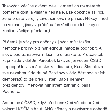
Takových věcí se ovšem děje i v menších rozměrech
poměrně dost, a vlastně neustále. Lze dokonce asi říci,
že je prostě veřejný život samovolně přináší. Někdy hned
po volbách, jindy v průběhu funkčního období, kdy se
koalice všelijak přeskupují.
Přičemž je vždy pro občany z jiných míst takřka
nemožné příčiny blíž nahlédnout, natož je pochopit. A
slovo podraz nabývá inflačního charakteru. Protože tak
kupříkladu viděl Jiří Paroubek fakt, že jej vedení ČSSD
nepodpořilo v senátorské kandidatuře; Karla Šlechtová
své nezahrnutí do druhé Babišovy vlády, část sociálních
demokratů to, že přes ujištění Babiš nenavrhl
prezidentovi jmenovat ministrem zahraničí pana
Pocheho.
Anebo celá ČSSD, když před loňskými všeobecnými
volbami KSČM a hnutí ANO hřímaly o nezávazné dohodě