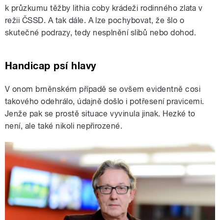
k průzkumu těžby lithia coby krádeži rodinného zlata v
režii ČSSD. A tak dále. A lze pochybovat, že šlo o
skutečné podrazy, tedy nesplnění slibů nebo dohod.
Handicap psí hlavy
V onom brněnském případě se ovšem evidentně cosi
takového odehrálo, údajně došlo i potřesení pravicemi.
Jenže pak se prostě situace vyvinula jinak. Hezké to
není, ale také nikoli nepřirozené.