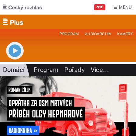
Přejít k hlavnímu obsahu
MENU
ŽIVĚ
PROGRAM
AUDIOARCHIV
KAMERY
Domácí
Program
Pořady
Více
…