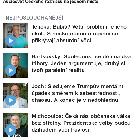
Audiosvět Českého rozhlasu na jednom místě
NEJPOSLOUCHANĚJŠÍ
Telička: Babiš? Větší problém je jeho
okolí. S neskutečnou arogancí se
přikrývají absurdní věci
Bartkovský: Společnost se dělí na dva
tábory. Jeden argumentuje, druhý si
tvoří paralelní realitu
Joch: Sledujeme Trumpův mentální
úpadek směrem k sebestřednosti,
chaosu. A konec je v nedohlednu
Michopulos: Čeká nás občanská válka
bez střelby. Prezidentské volby budou
džihádem vůči Pavlovi