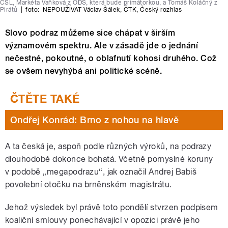
ČSL, Markéta Vaňková z ODS, která bude primátorkou, a Tomáš Koláčný z
Pirátů
|
foto:
NEPOUŽÍVAT Václav Šálek
,
ČTK
,
Český rozhlas
Slovo podraz můžeme sice chápat v širším
významovém spektru. Ale v zásadě jde o jednání
nečestné, pokoutné, o oblafnutí kohosi druhého. Což
se ovšem nevyhýbá ani politické scéně.
Ondřej Konrád: Brno z nohou na hlavě
A ta česká je, aspoň podle různých výroků, na podrazy
dlouhodobě dokonce bohatá. Včetně pomyslné koruny
v podobě „megapodrazu“, jak označil Andrej Babiš
povolební otočku na brněnském magistrátu.
Jehož výsledek byl právě toto pondělí stvrzen podpisem
koaliční smlouvy ponechávající v opozici právě jeho