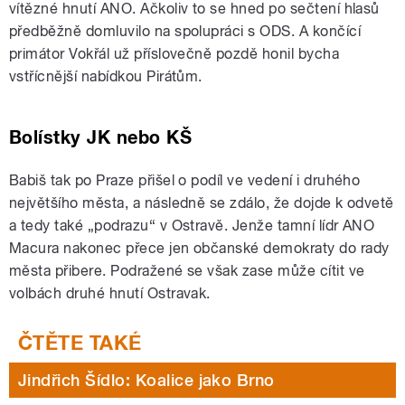
vítězné hnutí ANO. Ačkoliv to se hned po sečtení hlasů
předběžně domluvilo na spolupráci s ODS. A končící
primátor Vokřál už příslovečně pozdě honil bycha
vstřícnější nabídkou Pirátům.
Bolístky JK nebo KŠ
Babiš tak po Praze přišel o podíl ve vedení i druhého
největšího města, a následně se zdálo, že dojde k odvetě
a tedy také „podrazu“ v Ostravě. Jenže tamní lídr ANO
Macura nakonec přece jen občanské demokraty do rady
města přibere. Podražené se však zase může cítit ve
volbách druhé hnutí Ostravak.
Jindřich Šídlo: Koalice jako Brno