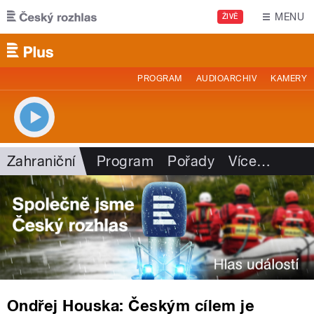
Přejít k hlavnímu obsahu
MENU
ŽIVĚ
PROGRAM
AUDIOARCHIV
KAMERY
Zahraniční
Program
Pořady
Více
…
Ondřej Houska: Českým cílem je