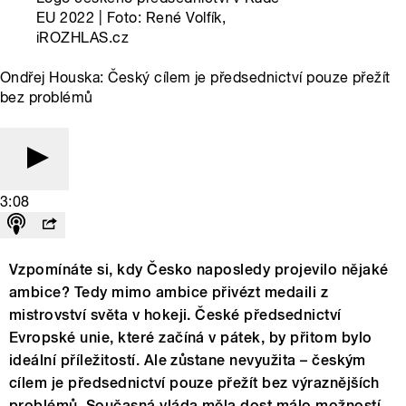
EU 2022 | Foto: René Volfík,
iROZHLAS.cz
Ondřej Houska: Český cílem je předsednictví pouze přežít
bez problémů
3:08
Vzpomínáte si, kdy Česko naposledy projevilo nějaké
ambice? Tedy mimo ambice přivézt medaili z
mistrovství světa v hokeji. České předsednictví
Evropské unie, které začíná v pátek, by přitom bylo
ideální příležitostí. Ale zůstane nevyužita – českým
cílem je předsednictví pouze přežít bez výraznějších
problémů. Současná vláda měla dost málo možností