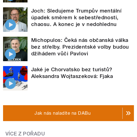
Joch: Sledujeme Trumpův mentální
úpadek směrem k sebestřednosti,
chaosu. A konec je v nedohlednu
Michopulos: Čeká nás občanská válka
bez střelby. Prezidentské volby budou
džihádem vůči Pavlovi
Jaké je Chorvatsko bez turistů?
Aleksandra Wojtaszeková: Fjaka
Jak nás naladíte na DABu
VÍCE Z POŘADU