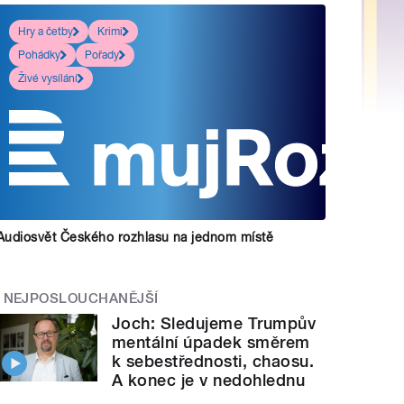
Hry a četby
Krimi
Pohádky
Pořady
Živé vysílání
Audiosvět Českého rozhlasu na jednom místě
NEJPOSLOUCHANĚJŠÍ
Joch: Sledujeme Trumpův
mentální úpadek směrem
k sebestřednosti, chaosu.
A konec je v nedohlednu