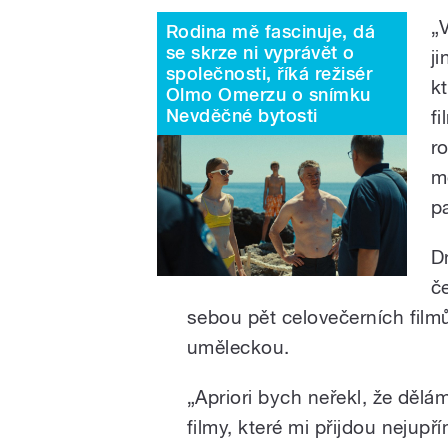
„
Rodina mě fascinuje, dá
se skrze ni vyprávět o
j
společnosti, říká režisér
kt
Olmo Omerzu o snímku
Nevděčné bytosti
f
r
m
p
D
č
sebou pět celovečerních film
uměleckou.
„Apriori bych neřekl, že dělá
filmy, které mi přijdou nejupř