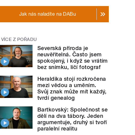
Jak nás naladíte na DABu
VÍCE Z POŘADU
Severská příroda je
neuvěřitelná. Často jsem
spokojený, i když se vrátím
bez snímku, líčí fotograf
Heraldika stojí rozkročena
mezi vědou a uměním.
Svůj znak může mít každý,
tvrdí genealog
Bartkovský: Společnost se
dělí na dva tábory. Jeden
argumentuje, druhý si tvoří
paralelní realitu