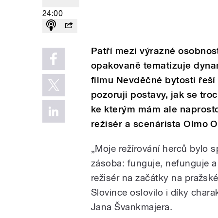
24:00
Patří mezi výrazné osobnos
opakovaně tematizuje dynam
filmu Nevděčné bytosti řeší 
pozoruji postavy, jak se tro
ke kterým mám ale naprosto
režisér a scenárista Olmo 
„Moje režírování herců bylo s
zásoba: funguje, nefunguje 
režisér na začátky na pražs
Slovince oslovilo i díky char
Jana Švankmajera.