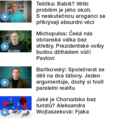
Telička: Babiš? Větší
problém je jeho okolí.
S neskutečnou arogancí se
přikrývají absurdní věci
Michopulos: Čeká nás
občanská válka bez
střelby. Prezidentské volby
budou džihádem vůči
Pavlovi
Bartkovský: Společnost se
dělí na dva tábory. Jeden
argumentuje, druhý si tvoří
paralelní realitu
Jaké je Chorvatsko bez
turistů? Aleksandra
Wojtaszeková: Fjaka