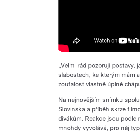
„Velmi rád pozoruji postavy, j
slabostech, ke kterým mám al
zoufalost vlastně úplně chápu
Na nejnovějším snímku spolup
Slovinska a příběh skrze film
divákům. Reakce jsou podle n
mnohdy vyvolává, pro něj typ