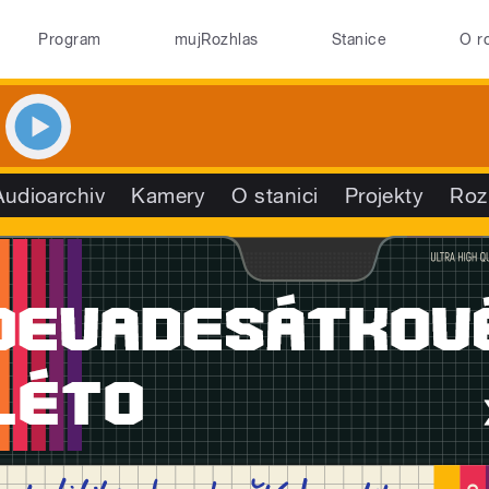
Program
mujRozhlas
Stanice
O r
Audioarchiv
Kamery
O stanici
Projekty
Roz