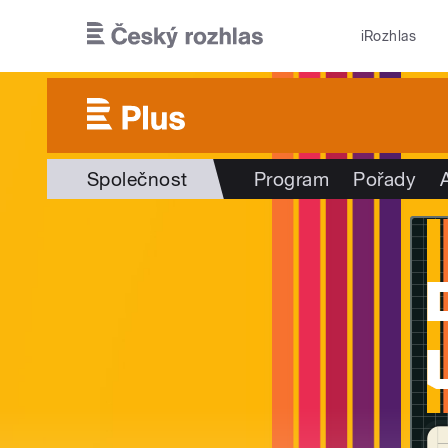
Přejít k hlavnímu obsahu
iRozhlas
Společnost
Program
Pořady