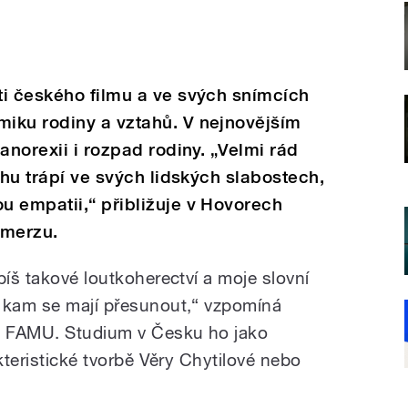
ti českého filmu a ve svých snímcích
iku rodiny a vztahů. V nejnovějším
anorexii i rozpad rodiny. „Velmi rád
chu trápí ve svých lidských slabostech,
u empatii,“ přibližuje v Hovorech
Omerzu.
píš takové loutkoherectví a moje slovní
a kam se mají přesunout,“ vzpomíná
ké FAMU. Studium v Česku ho jako
akteristické tvorbě Věry Chytilové nebo