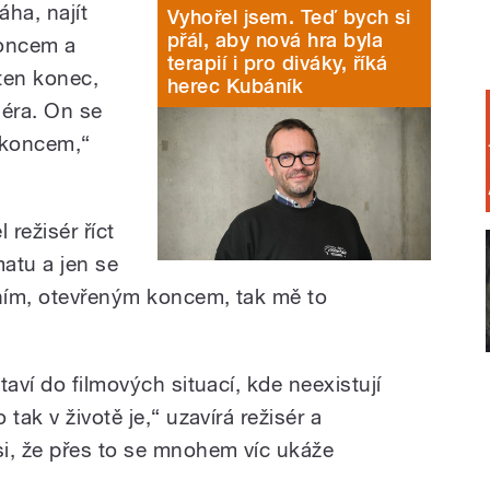
ha, najít
Vyhořel jsem. Teď bych si
přál, aby nová hra byla
oncem a
terapií i pro diváky, říká
 ten konec,
herec Kubáník
séra. On se
 koncem,“
 režisér říct
matu a jen se
ním, otevřeným koncem, tak mě to
taví do filmových situací, kde neexistují
tak v životě je,“ uzavírá režisér a
i, že přes to se mnohem víc ukáže