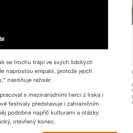
ak se trochu trápí ve svých lidských
e naprostou empatii, protože jejich
,“ nastiňuje režisér.
racoval s mezinárodními herci z Irska i
ové festivaly představuje i zahraničním
ěj podobné napříč kulturami a otázky
ický, otevřený konec.