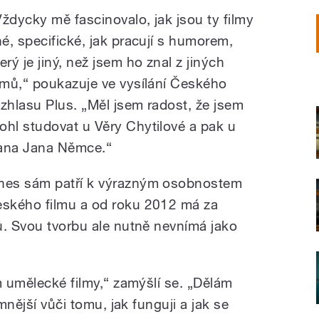
Vždycky mě fascinovalo, jak jsou ty filmy
iné, specifické, jak pracují s humorem,
erý je jiný, než jsem ho znal z jiných
ilmů,“ poukazuje ve vysílání Českého
ozhlasu Plus. „Měl jsem radost, že jsem
ohl studovat u Věry Chytilové a pak u
ana Jana Němce.“
nes sám patří k výrazným osobnostem
eského filmu a od roku 2012 má za
ů. Svou tvorbu ale nutně nevnímá jako
m umělecké filmy,“ zamýšlí se. „Dělám
ímnější vůči tomu, jak funguji a jak se