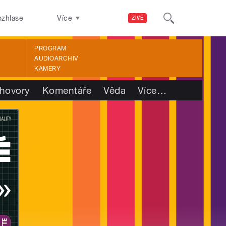
ozhlase
Více
ŽIVĚ
PROGRAM
AUDIOARCHIV
KAMERY
hovory
Komentáře
Věda
Více
…