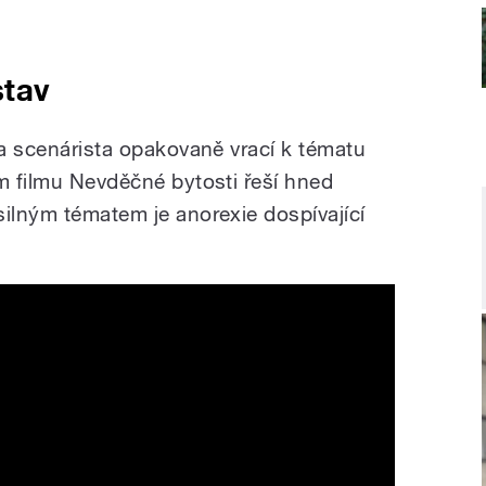
stav
 a scenárista opakovaně vrací k tématu
ím filmu Nevděčné bytosti řeší hned
silným tématem je anorexie dospívající