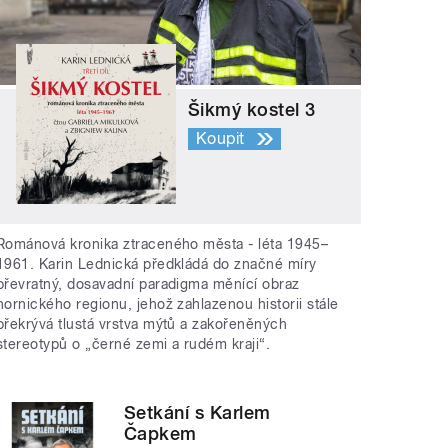
Šikmý kostel 3
Koupit
Románová kronika ztraceného města - léta 1945–
1961. Karin Lednická předkládá do značné míry
převratný, dosavadní paradigma měnící obraz
hornického regionu, jehož zahlazenou historii stále
překrývá tlustá vrstva mýtů a zakořeněných
stereotypů o „černé zemi a rudém kraji“.
Setkání s Karlem
Čapkem