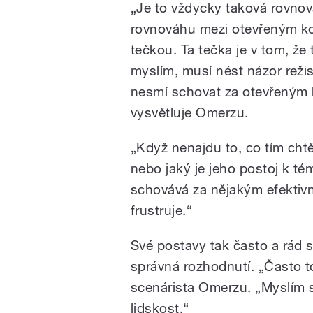
„Je to vždycky taková rovnová
rovnováhu mezi otevřeným k
tečkou. Ta tečka je v tom, že
myslím, musí nést názor reži
nesmí schovat za otevřeným
vysvětluje Omerzu.
„Když nenajdu to, co tím chtěl
nebo jaký je jeho postoj k té
schovává za nějakým efektiv
frustruje.“
Své postavy tak často a rád s
správná rozhodnutí. „Často to 
scenárista Omerzu. „Myslím s
lidskost.“