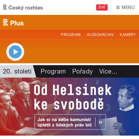
Přejít k hlavnímu obsahu
MENU
ŽIVĚ
PROGRAM
AUDIOARCHIV
KAMERY
20. století
Program
Pořady
Více
…