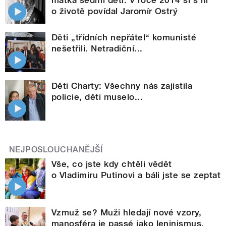
o životě povídal Jaromír Ostrý
Děti „třídních nepřátel“ komunisté
nešetřili. Netradiční...
Děti Charty: Všechny nás zajistila
policie, děti muselo...
NEJPOSLOUCHANĚJŠÍ
Vše, co jste kdy chtěli vědět
o Vladimiru Putinovi a báli jste se zeptat
Vzmuž se? Muži hledají nové vzory,
manosféra je passé jako leninismus,