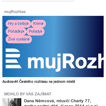
mujRozhlas
Hry a četby
Krimi
Pohádky
Pořady
Živé vysílání
Audiosvět Českého rozhlasu na jednom místě
MOHLO BY VÁS ZAJÍMAT
Dana Němcová, mluvčí Charty 77,
matka sedmi dětí. V roce 2014 si s ní