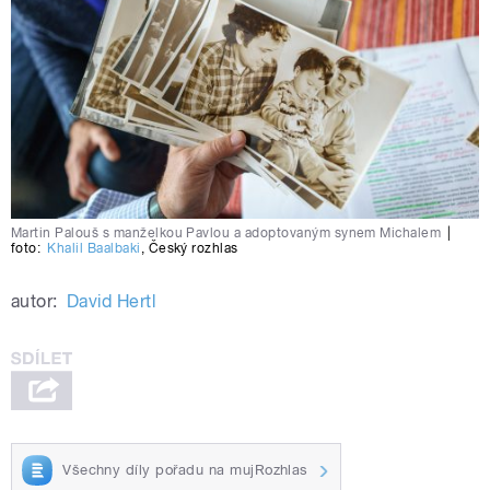
Martin Palouš s manželkou Pavlou a adoptovaným synem Michalem
|
foto:
Khalil Baalbaki
,
Český rozhlas
autor:
David Hertl
Všechny díly pořadu na mujRozhlas