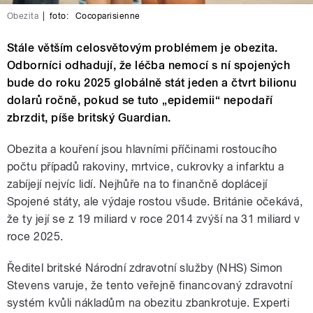
Obezita
|
foto:
Cocoparisienne
Stále větším celosvětovým problémem je obezita.
Odborníci odhadují, že léčba nemocí s ní spojených
bude do roku 2025 globálně stát jeden a čtvrt bilionu
dolarů ročně, pokud se tuto „epidemii“ nepodaří
zbrzdit, píše britský Guardian.
Obezita a kouření jsou hlavními příčinami rostoucího
počtu případů rakoviny, mrtvice, cukrovky a infarktu a
zabíjejí nejvíc lidí. Nejhůře na to finančně doplácejí
Spojené státy, ale výdaje rostou všude. Británie očekává,
že ty její se z 19 miliard v roce 2014 zvýší na 31 miliard v
roce 2025.
Ředitel britské Národní zdravotní služby (NHS) Simon
Stevens varuje, že tento veřejně financovaný zdravotní
systém kvůli nákladům na obezitu zbankrotuje. Experti