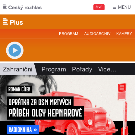
Přejít k hlavnímu obsahu
MENU
ŽIVĚ
PROGRAM
AUDIOARCHIV
KAMERY
Zahraniční
Program
Pořady
Více
…