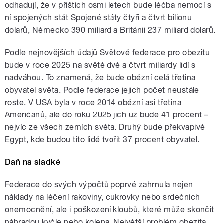
odhadují, že v příštích osmi letech bude léčba nemocí s
ní spojených stát Spojené státy čtyři a čtvrt bilionu
dolarů, Německo 390 miliard a Británii 237 miliard dolarů.
Podle nejnovějších údajů Světové federace pro obezitu
bude v roce 2025 na světě dvě a čtvrt miliardy lidí s
nadváhou. To znamená, že bude obézní celá třetina
obyvatel světa. Podle federace jejich počet neustále
roste. V USA byla v roce 2014 obézní asi třetina
Američanů, ale do roku 2025 jich už bude 41 procent –
nejvíc ze všech zemích světa. Druhý bude překvapivě
Egypt, kde budou tito lidé tvořit 37 procent obyvatel.
Daň na sladké
Federace do svých výpočtů poprvé zahrnula nejen
náklady na léčení rakoviny, cukrovky nebo srdečních
onemocnění, ale i poškození kloubů, které může skončit
náhradou kyčle nebo kolena. Největší problém obezita