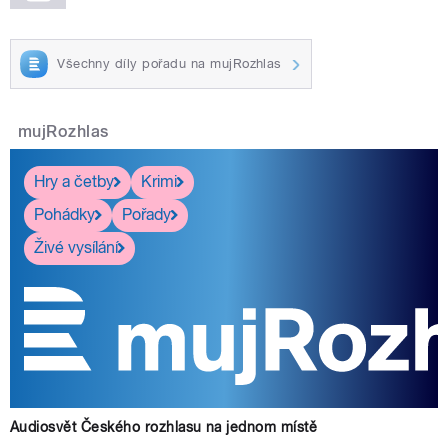
Všechny díly pořadu na mujRozhlas
mujRozhlas
Hry a četby
Krimi
Pohádky
Pořady
Živé vysílání
Audiosvět Českého rozhlasu na jednom místě