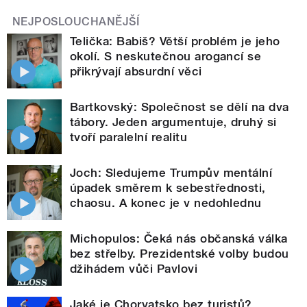
NEJPOSLOUCHANĚJŠÍ
Telička: Babiš? Větší problém je jeho
okolí. S neskutečnou arogancí se
přikrývají absurdní věci
Bartkovský: Společnost se dělí na dva
tábory. Jeden argumentuje, druhý si
tvoří paralelní realitu
Joch: Sledujeme Trumpův mentální
úpadek směrem k sebestřednosti,
chaosu. A konec je v nedohlednu
Michopulos: Čeká nás občanská válka
bez střelby. Prezidentské volby budou
džihádem vůči Pavlovi
Jaké je Chorvatsko bez turistů?