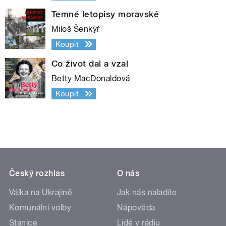
Temné letopisy moravské
Miloš Šenkýř
Koupit
Co život dal a vzal
Betty MacDonaldová
Koupit
Český rozhlas
O nás
Válka na Ukrajině
Jak nás naladíte
Komunální volby
Nápověda
Stanice
Lidé v rádiu