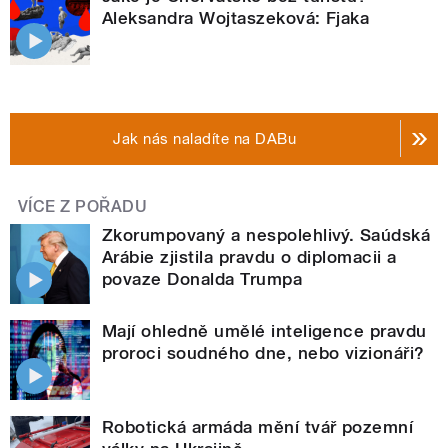
Aleksandra Wojtaszeková: Fjaka
Jak nás naladíte na DABu
VÍCE Z POŘADU
Zkorumpovaný a nespolehlivý. Saúdská
Arábie zjistila pravdu o diplomacii a
povaze Donalda Trumpa
Mají ohledně umělé inteligence pravdu
proroci soudného dne, nebo vizionáři?
Robotická armáda mění tvář pozemní