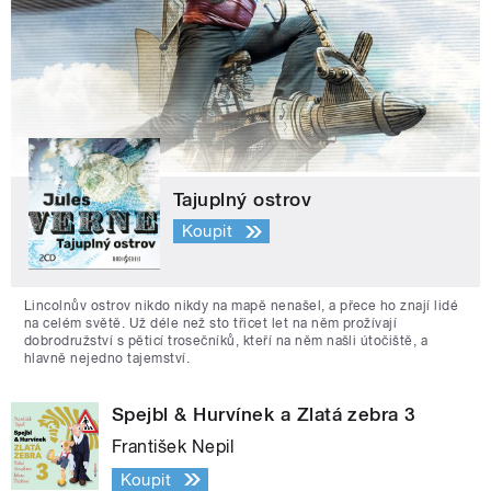
Tajuplný ostrov
Koupit
Lincolnův ostrov nikdo nikdy na mapě nenašel, a přece ho znají lidé
na celém světě. Už déle než sto třicet let na něm prožívají
dobrodružství s pěticí trosečníků, kteří na něm našli útočiště, a
hlavně nejedno tajemství.
Spejbl & Hurvínek a Zlatá zebra 3
František Nepil
Koupit