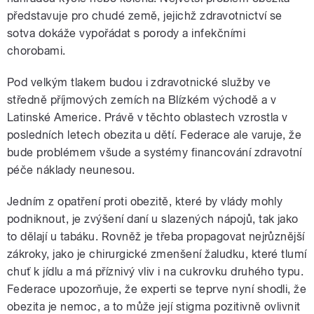
představuje pro chudé země, jejichž zdravotnictví se
sotva dokáže vypořádat s porody a infekčními
chorobami.
Pod velkým tlakem budou i zdravotnické služby ve
středně příjmových zemích na Blízkém východě a v
Latinské Americe. Právě v těchto oblastech vzrostla v
posledních letech obezita u dětí. Federace ale varuje, že
bude problémem všude a systémy financování zdravotní
péče náklady neunesou.
Jedním z opatření proti obezitě, které by vlády mohly
podniknout, je zvýšení daní u slazených nápojů, tak jako
to dělají u tabáku. Rovněž je třeba propagovat nejrůznější
zákroky, jako je chirurgické zmenšení žaludku, které tlumí
chuť k jídlu a má příznivý vliv i na cukrovku druhého typu.
Federace upozorňuje, že experti se teprve nyní shodli, že
obezita je nemoc, a to může její stigma pozitivně ovlivnit