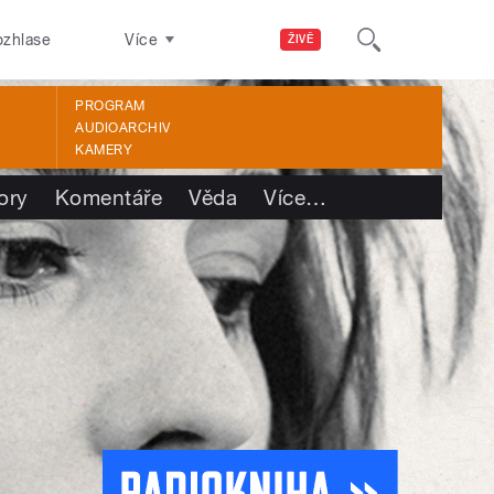
ozhlase
Více
ŽIVĚ
PROGRAM
AUDIOARCHIV
KAMERY
ory
Komentáře
Věda
Více
…