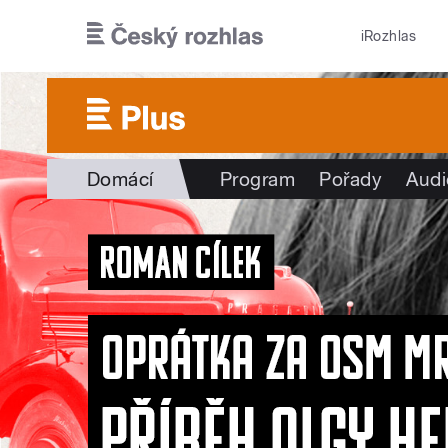
Přejít k hlavnímu obsahu
iRozhlas
Domácí
Program
Pořady
Audi