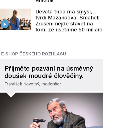
Rusnok
Devátá třída má smysl,
tvrdí Mazancová. Šmahel:
Zrušení nejde stavět na
tom, že ušetříme 50 miliard
E-SHOP ČESKÉHO ROZHLASU
Přijměte pozvání na úsměvný
doušek moudré člověčiny.
František Novotný, moderátor