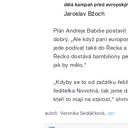
dělá kampaň před evropským
Jaroslav Bžoch
Plán Andreje Babiše postavit 
dobrý. „Ale když paní europo
jede podívat také do Řecka a
Řecko dostává bambiliony pen
jak by mělo.“
„Kdyby se to od začátku řešil
ředitelka Novotná, tak jsme dá
kteří to mají na starost,“ shr
autoři:
Veronika Sedláčková
,
oci