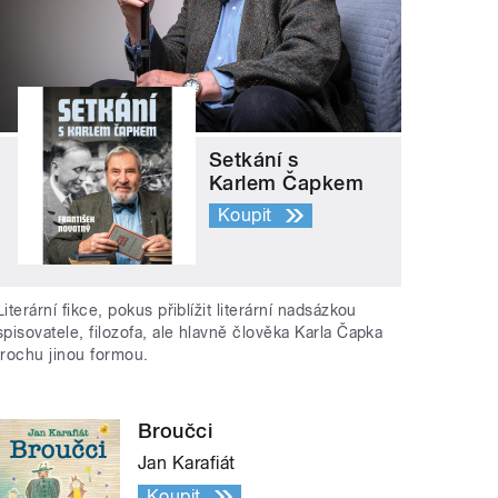
Setkání s
Karlem Čapkem
Koupit
Literární fikce, pokus přiblížit literární nadsázkou
spisovatele, filozofa, ale hlavně člověka Karla Čapka
trochu jinou formou.
Broučci
Jan Karafiát
Koupit