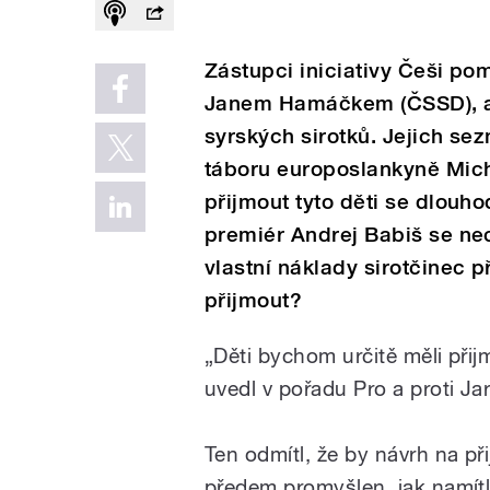
Zástupci iniciativy Češi po
Janem Hamáčkem (ČSSD), aby
syrských sirotků. Jejich se
táboru europoslankyně Mich
přijmout tyto děti se dlouho
premiér Andrej Babiš se nec
vlastní náklady sirotčinec p
přijmout?
„Děti bychom určitě měli při
uvedl v pořadu Pro a proti Jar
Ten odmítl, že by návrh na př
předem promyšlen, jak namítl