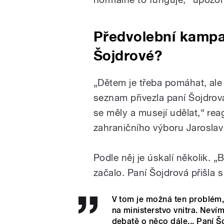
Předvolební kamp
Šojdrové?
„Dětem je třeba pomáhat, ale j
seznam přivezla paní Šojdrov
se měly a musejí udělat,“ r
zahraničního výboru Jarosla
Podle něj je úskalí několik. 
začalo. Paní Šojdrová přišla 
V tom je možná ten problém, 
na ministerstvo vnitra. Nevím,
debatě o něco dále... Paní Š