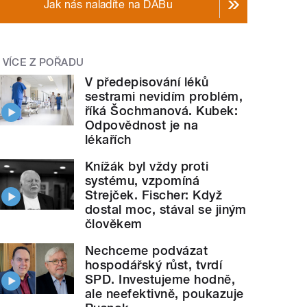
Jak nás naladíte na DABu
VÍCE Z POŘADU
V předepisování léků
sestrami nevidím problém,
říká Šochmanová. Kubek:
Odpovědnost je na
lékařích
Knížák byl vždy proti
systému, vzpomíná
Strejček. Fischer: Když
dostal moc, stával se jiným
člověkem
Nechceme podvázat
hospodářský růst, tvrdí
SPD. Investujeme hodně,
ale neefektivně, poukazuje