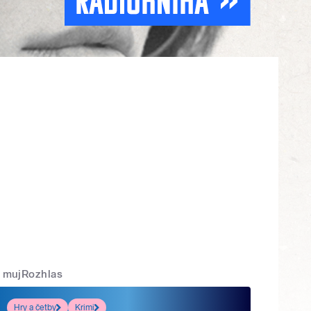
mujRozhlas
Hry a četby
Krimi