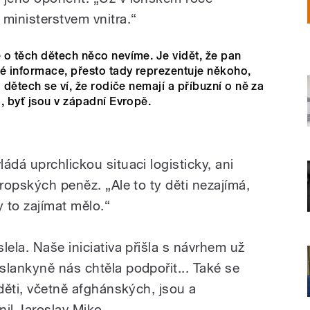
ministerstvem vnitra.“
 o těch dětech něco nevíme. Je vidět, že pan
 informace, přesto tady reprezentuje někoho,
 dětech se ví, že rodiče nemají a příbuzní o ně za
, byť jsou v západní Evropě.
ádá uprchlickou situaci logisticky, ani
vropských peněz. „Ale to ty děti nezajímá,
 to zajímat mělo.“
lela. Naše iniciativa přišla s návrhem už
slankyně nás chtěla podpořit... Také se
 děti, včetně afghánských, jsou a
nil Jaroslav Miko.