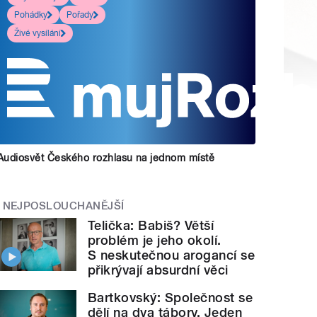
Pohádky
Pořady
Živé vysílání
Audiosvět Českého rozhlasu na jednom místě
NEJPOSLOUCHANĚJŠÍ
Telička: Babiš? Větší
problém je jeho okolí.
S neskutečnou arogancí se
přikrývají absurdní věci
Bartkovský: Společnost se
dělí na dva tábory. Jeden