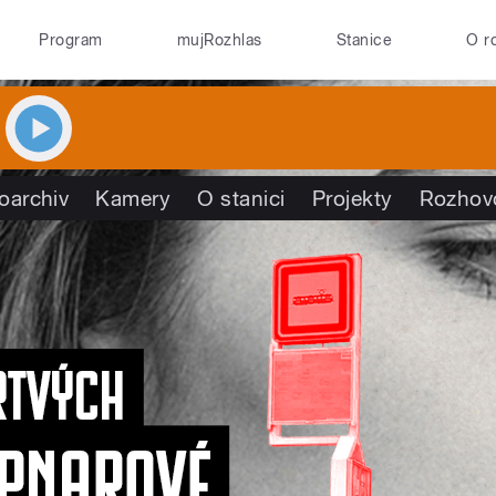
Program
mujRozhlas
Stanice
O r
oarchiv
Kamery
O stanici
Projekty
Rozhov