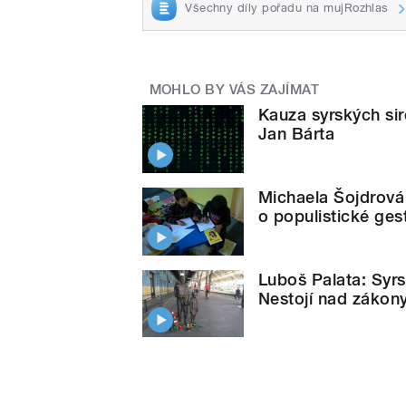
Všechny díly pořadu na mujRozhlas
MOHLO BY VÁS ZAJÍMAT
Kauza syrských sir
Jan Bárta
Michaela Šojdrová 
o populistické ges
Luboš Palata: Syrsk
Nestojí nad zákon