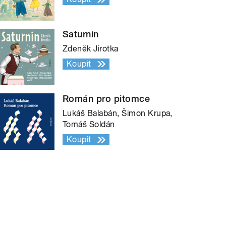
Saturnin
Zdeněk Jirotka
Koupit
Román pro pitomce
Lukáš Balabán, Šimon Krupa,
Tomáš Soldán
Koupit