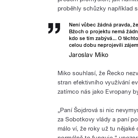
proběhly schůzky například s 
Není vůbec žádná pravda, že
Bžoch o projektu nemá žádné
kdo se tím zabývá... O těchto
celou dobu neprojevili zájem
Jaroslav Miko
Miko souhlasí, že Řecko nezvl
stran efektivního využívání e
zatímco nás jako Evropany by
„Paní Šojdrová si nic nevymys
za Sobotkovy vlády a paní po
málo ví, že roky už tu nějaké
normálně to funguje,“ upozor