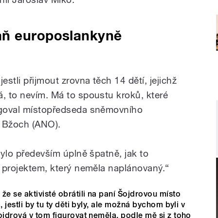
aň europoslankyně
estli přijmout zrovna těch 14 dětí, jejichž
á, to nevím. Má to spoustu kroků, které
eagoval místopředseda sněmovního
v Bžoch (ANO).
„Bylo především úplně špatně, jak to
s projektem, který neměla naplánovaný.“
že se aktivisté obrátili na paní Šojdrovou místo
 jestli by tu ty děti byly, ale možná bychom byli v
ojdrová v tom figurovat neměla, podle mě si z toho