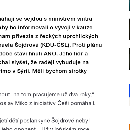
máhají se sejdou s ministrem vnitra
 ho informovali o vývoji v kauze
znam přivezla z řeckých uprchlických
aela Šojdrová (KDU-ČSL). Proti plánu
době staví hnutí ANO. Jeho lídr a
hal slyšet, že raději vybuduje na
římo v Sýrii. Měli bychom sirotky
jmout, na tom pracujeme už dva roky,“
oslav Miko z iniciativy Češi pomáhají.
ijetí dětí poslankyně Šojdrové nebyl
 jeho oponent. „Už v loňském roce