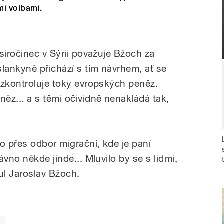
i volbami.
siročinec v Sýrii považuje Bžoch za
slankyně přichází s tím návrhem, ať se
 zkontroluje toky evropských peněz.
ěz... a s těmi očividně nenakládá tak,
o přes odbor migrační, kde je paní
vno někde jinde... Mluvilo by se s lidmi,
nul Jaroslav Bžoch.