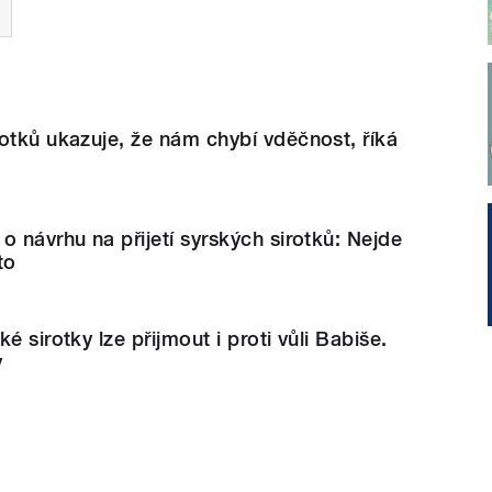
otků ukazuje, že nám chybí vděčnost, říká
o návrhu na přijetí syrských sirotků: Nejde
to
é sirotky lze přijmout i proti vůli Babiše.
y