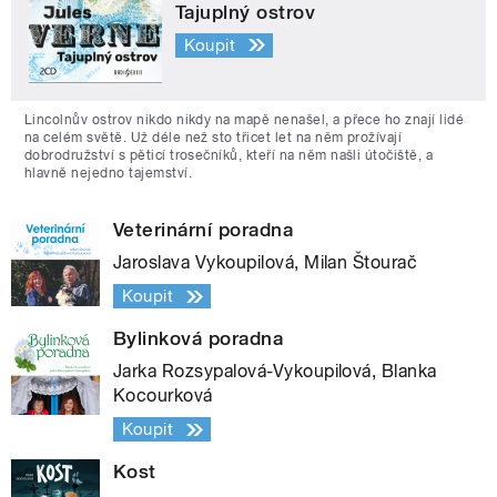
Tajuplný ostrov
Koupit
Lincolnův ostrov nikdo nikdy na mapě nenašel, a přece ho znají lidé
na celém světě. Už déle než sto třicet let na něm prožívají
dobrodružství s pěticí trosečníků, kteří na něm našli útočiště, a
hlavně nejedno tajemství.
Veterinární poradna
Jaroslava Vykoupilová, Milan Štourač
Koupit
Bylinková poradna
Jarka Rozsypalová-Vykoupilová, Blanka
Kocourková
Koupit
Kost