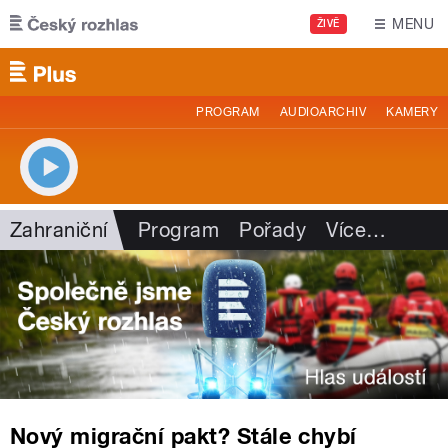
Přejít k hlavnímu obsahu
MENU
ŽIVĚ
PROGRAM
AUDIOARCHIV
KAMERY
Zahraniční
Program
Pořady
Více
…
Nový migrační pakt? Stále chybí