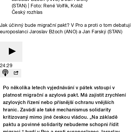
(STAN) | Foto: René Volfík, Koláž
Český rozhlas
Jak účinný bude migrační pakt? V Pro a proti o tom debatují
europoslanci Jaroslav Bžoch (ANO) a Jan Farský (STAN)
24:29
Po několika letech vyjednávání v pátek vstoupí v
platnost migrační a azylová pakt. Má zajistit zrychlení
azylových řízení nebo přísnější ochranu vnějších
hranic. Zavádí ale také mechanismus solidarity
kritizovaný mimo jiné českou vládou. „Na základě
paktu a povinné solidarity nebudeme schopni řídit
migraci,“ tvrdí v Pro a proti europoslanec Jaroslav