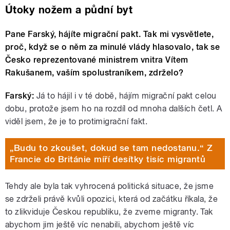
Útoky nožem a půdní byt
Pane Farský, hájíte migrační pakt. Tak mi vysvětlete,
proč, když se o něm za minulé vlády hlasovalo, tak se
Česko reprezentované ministrem vnitra Vítem
Rakušanem, vaším spolustraníkem, zdrželo?
Farský:
Já to hájil i v té době, hájím migrační pakt celou
dobu, protože jsem ho na rozdíl od mnoha dalších četl. A
viděl jsem, že je to protimigrační fakt.
„Budu to zkoušet, dokud se tam nedostanu.“ Z
Francie do Británie míří desítky tisíc migrantů
Tehdy ale byla tak vyhrocená politická situace, že jsme
se zdrželi právě kvůli opozici, která od začátku říkala, že
to zlikviduje Českou republiku, že zveme migranty. Tak
abychom jim ještě víc nenabili, abychom ještě víc