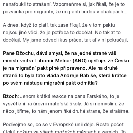
nenafoukli to strašení. Vzpomeňme si, jak říkali, že je to
pozvánka pro migranty, že migranti budou v chalupách...
A dnes, když to platí, tak zase říkají, že v tom paktu
nejsou jiné věci, že je potřeba to dodělat. No tak ať to
dodělají. My jsme odvedli kus práce, tak ať v ní pokračují.
Pane Bžochu, dává smysl, že na jedné straně váš
ministr vnitra Lubomír Metnar (ANO) ujišťuje, že Česko
je na migrační pakt plně připraveno. Ale na druhé
straně to byla tato vláda Andreje Babiše, která krátce
po svém nástupu migrační pakt odmítla?
Bžoch:
Jenom krátká reakce na pana Farského, to je
vysvětlení na úrovni mateřská školy. Já si nemyslím, že
něco jitříme, to nám jenom říká druhá strana, že strašíme.
Podívejme se, co se v Evropské unii děje. Roste počet
útoků nožem ve všech možných městech a zemích. To