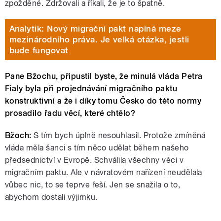
zpožděné. Zdržovali a říkali, že je to špatně.
Analytik: Nový migrační pakt napíná meze
mezinárodního práva. Je velká otázka, jestli
bude fungovat
Pane Bžochu, připustil byste, že minulá vláda Petra
Fialy byla při projednávání migračního paktu
konstruktivní a že i díky tomu Česko do této normy
prosadilo řadu věcí, které chtělo?
Bžoch:
S tím bych úplně nesouhlasil. Protože zmíněná
vláda měla šanci s tím něco udělat během našeho
předsednictví v Evropě. Schválila všechny věci v
migračním paktu. Ale v návratovém nařízení neudělala
vůbec nic, to se teprve řeší. Jen se snažila o to,
abychom dostali výjimku.