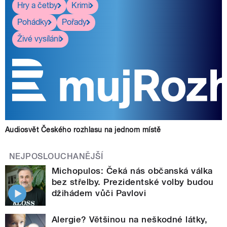
Hry a četby
Krimi
Pohádky
Pořady
Živé vysílání
Audiosvět Českého rozhlasu na jednom místě
NEJPOSLOUCHANĚJŠÍ
Michopulos: Čeká nás občanská válka
bez střelby. Prezidentské volby budou
džihádem vůči Pavlovi
Alergie? Většinou na neškodné látky,