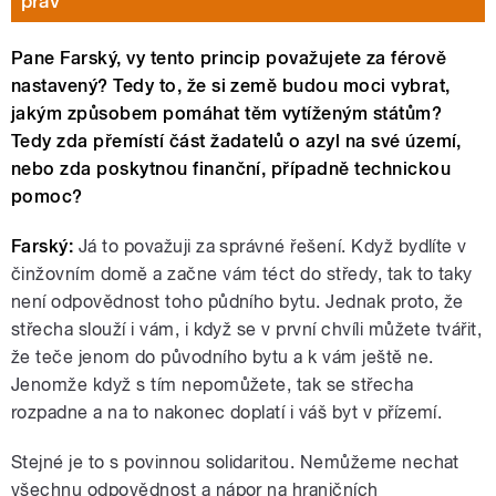
práv
Pane Farský, vy tento princip považujete za férově
nastavený? Tedy to, že si země budou moci vybrat,
jakým způsobem pomáhat těm vytíženým státům?
Tedy zda přemístí část žadatelů o azyl na své území,
nebo zda poskytnou finanční, případně technickou
pomoc?
Farský:
Já to považuji za správné řešení. Když bydlíte v
činžovním domě a začne vám téct do středy, tak to taky
není odpovědnost toho půdního bytu. Jednak proto, že
střecha slouží i vám, i když se v první chvíli můžete tvářit,
že teče jenom do původního bytu a k vám ještě ne.
Jenomže když s tím nepomůžete, tak se střecha
rozpadne a na to nakonec doplatí i váš byt v přízemí.
Stejné je to s povinnou solidaritou. Nemůžeme nechat
všechnu odpovědnost a nápor na hraničních