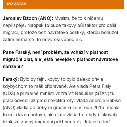
nezastaví
Jaroslav Bžoch (ANO):
Myslím, že to k ničemu
nepřispěje. Naopak to bude takový půl faktor pro další
migraci, protože bez návratové politiky, kterou bohužel
zatím nemáme, to nevyřeší vůbec nic.
Pane Farský, není problém, že vchází v platnost
migrační plat, ale ještě nevejde v platnost návratové
nařízení?
Farský:
Bylo by fajn, kdyby to bylo daleko dřív a
kdybychom to měli připravené. Ale vláda Petra Fialy
(ODS) a primárně ministr vnitra Vít Rakušan (STAN) tu
práci odvedli až před několika lety. Vláda Andreje Babiše
(ANO) vládla od doby migrační krize v roce 2015, mohla
to mít dávno hotové, ale i tato vláda to tehdy blokovala,
říkali, že žádný migrační pakt nechtějí. Tak je to teď