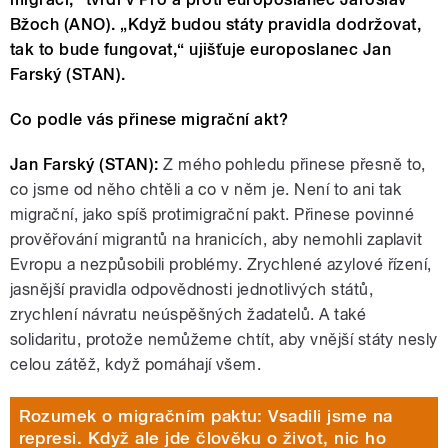
Bžoch (ANO). „Když budou státy pravidla dodržovat,
tak to bude fungovat,“ ujišťuje europoslanec Jan
Farský (STAN).
Co podle vás přinese migrační akt?
Jan Farský (STAN):
Z mého pohledu přinese přesně to,
co jsme od něho chtěli a co v něm je. Není to ani tak
migrační, jako spíš protimigrační pakt. Přinese povinné
prověřování migrantů na hranicích, aby nemohli zaplavit
Evropu a nezpůsobili problémy. Zrychlené azylové řízení,
jasnější pravidla odpovědnosti jednotlivých států,
zrychlení návratu neúspěšných žadatelů. A také
solidaritu, protože nemůžeme chtít, aby vnější státy nesly
celou zátěž, když pomáhají všem.
Rozumek o migračním paktu: Vsadili jsme na
represi. Když ale jde člověku o život, nic ho