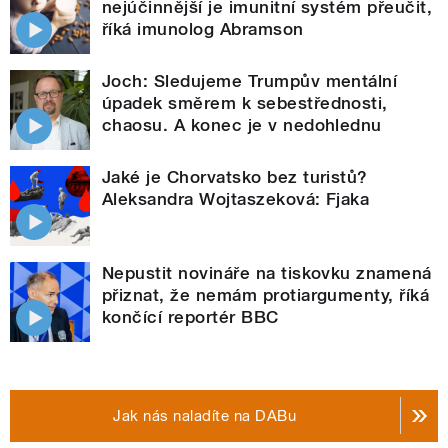
nejúčinnější je imunitní systém přeučit,
říká imunolog Abramson
Joch: Sledujeme Trumpův mentální
úpadek směrem k sebestřednosti,
chaosu. A konec je v nedohlednu
Jaké je Chorvatsko bez turistů?
Aleksandra Wojtaszeková: Fjaka
Nepustit novináře na tiskovku znamená
přiznat, že nemám protiargumenty, říká
končící reportér BBC
Jak nás naladíte na DABu