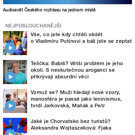
Audiosvět Českého rozhlasu na jednom místě
NEJPOSLOUCHANĚJŠÍ
Vše, co jste kdy chtěli vědět
o Vladimiru Putinovi a báli jste se zeptat
Telička: Babiš? Větší problém je jeho
okolí. S neskutečnou arogancí se
přikrývají absurdní věci
Vzmuž se? Muži hledají nové vzory,
manosféra je passé jako leninismus,
tvrdí Jarkovská, Maňák a Petr
Jaké je Chorvatsko bez turistů?
Aleksandra Wojtaszeková: Fjaka