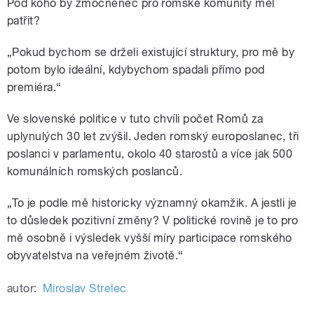
Pod koho by zmocněnec pro romské komunity měl
patřit?
„Pokud bychom se drželi existující struktury, pro mě by
potom bylo ideální, kdybychom spadali přímo pod
premiéra.“
Ve slovenské politice v tuto chvíli počet Romů za
uplynulých 30 let zvýšil. Jeden romský europoslanec, tři
poslanci v parlamentu, okolo 40 starostů a více jak 500
komunálních romských poslanců.
„To je podle mě historicky významný okamžik. A jestli je
to důsledek pozitivní změny? V politické rovině je to pro
mě osobně i výsledek vyšší míry participace romského
obyvatelstva na veřejném životě.“
autor:
Miroslav Strelec