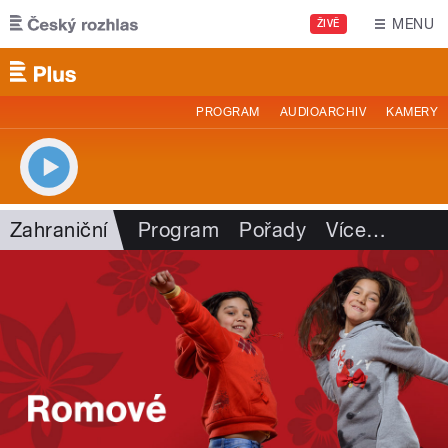
Přejít k hlavnímu obsahu
MENU
ŽIVĚ
PROGRAM
AUDIOARCHIV
KAMERY
Zahraniční
Program
Pořady
Více
…