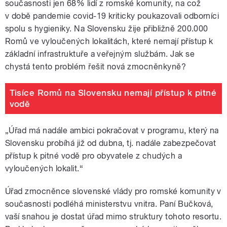
současnosti jen 68% lidí z romské komunity, na což
v době pandemie covid-19 kriticky poukazovali odborníci
spolu s hygieniky. Na Slovensku žije přibližně 200.000
Romů ve vyloučených lokalitách, které nemají přístup k
základní infrastruktuře a veřejným službám. Jak se
chystá tento problém řešit nová zmocněnkyně?
Tisíce Romů na Slovensku nemají přístup k pitné
vodě
„Úřad má nadále ambici pokračovat v programu, který na
Slovensku probíhá již od dubna, tj. nadále zabezpečovat
přístup k pitné vodě pro obyvatele z chudých a
vyloučených lokalit.“
Úřad zmocněnce slovenské vlády pro romské komunity v
současnosti podléhá ministerstvu vnitra. Paní Bučková,
vaší snahou je dostat úřad mimo struktury tohoto resortu.