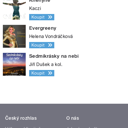
Kaczi
Koupit
Evergreeny
Helena Vondráčková
Koupit
Sedmikrásky na nebi
Jiří Dušek a kol.
Koupit
Český rozhlas
O nás