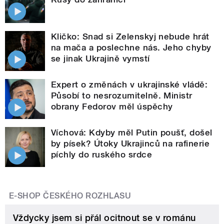
Kličko: Snad si Zelenskyj nebude hrát
na mača a poslechne nás. Jeho chyby
se jinak Ukrajině vymstí
Expert o změnách v ukrajinské vládě:
Působí to nesrozumitelně. Ministr
obrany Fedorov měl úspěchy
Víchová: Kdyby měl Putin poušť, došel
by písek? Útoky Ukrajinců na rafinerie
píchly do ruského srdce
E-SHOP ČESKÉHO ROZHLASU
Vždycky jsem si přál ocitnout se v románu