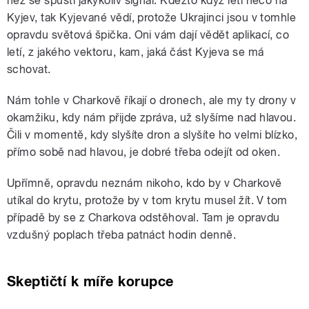
než se spustí jakýkoliv signál. Kdežto když letí něco na
Kyjev, tak Kyjevané vědí, protože Ukrajinci jsou v tomhle
opravdu světová špička. Oni vám dají vědět aplikací, co
letí, z jakého vektoru, kam, jaká část Kyjeva se má
schovat.
Nám tohle v Charkově říkají o dronech, ale my ty drony v
okamžiku, kdy nám přijde zpráva, už slyšíme nad hlavou.
Čili v momentě, kdy slyšíte dron a slyšíte ho velmi blízko,
přímo sobě nad hlavou, je dobré třeba odejít od oken.
Upřímně, opravdu neznám nikoho, kdo by v Charkově
utíkal do krytu, protože by v tom krytu musel žít. V tom
případě by se z Charkova odstěhoval. Tam je opravdu
vzdušný poplach třeba patnáct hodin denně.
Skeptičtí k míře korupce