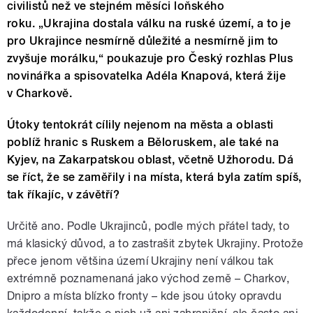
civilistů než ve stejném měsíci loňského
roku. „Ukrajina dostala válku na ruské území, a to je
pro Ukrajince nesmírně důležité a nesmírně jim to
zvyšuje morálku,“ poukazuje pro Český rozhlas Plus
novinářka a spisovatelka Adéla Knapová, která žije
v Charkově.
Útoky tentokrát cílily nejenom na města a oblasti
poblíž hranic s Ruskem a Běloruskem, ale také na
Kyjev, na Zakarpatskou oblast, včetně Užhorodu. Dá
se říct, že se zaměřily i na místa, která byla zatím spíš,
tak říkajíc, v závětří?
Určitě ano. Podle Ukrajinců, podle mých přátel tady, to
má klasický důvod, a to zastrašit zbytek Ukrajiny. Protože
přece jenom většina území Ukrajiny není válkou tak
extrémně poznamenaná jako východ země – Charkov,
Dnipro a místa blízko fronty – kde jsou útoky opravdu