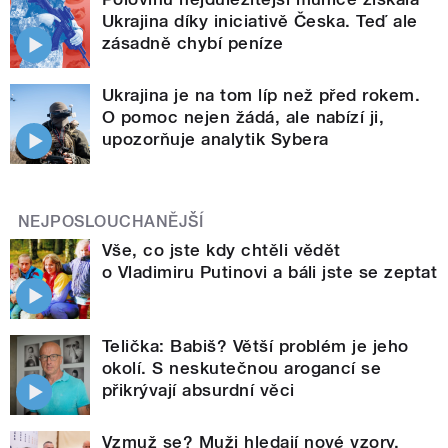
Ukrajina díky iniciativě Česka. Teď ale
zásadně chybí peníze
Ukrajina je na tom líp než před rokem.
O pomoc nejen žádá, ale nabízí ji,
upozorňuje analytik Sybera
NEJPOSLOUCHANĚJŠÍ
Vše, co jste kdy chtěli vědět
o Vladimiru Putinovi a báli jste se zeptat
Telička: Babiš? Větší problém je jeho
okolí. S neskutečnou arogancí se
přikrývají absurdní věci
Vzmuž se? Muži hledají nové vzory,