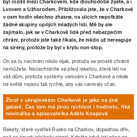
byl rozdíl mezi Charkovem, kde dlouhodobě žijete, a i
Lvovem a Užhorodem. Přibližovala jste, že v Charkově
v osm hodin všechno zhasne, na ulicích nepotkáte
žádné skupiny opilých mladých lidí. Mě by ale
zajímalo, jak se v Charkově lidé před nebezpečím
chrání, protože jste také říkala, že nikdo už nereaguje
na sirény, protože by byl v krytu non-stop.
On se tu nechrání nikdo nijak, protože se prostě chránit
nemůžete. Nezachráníte se před raketou, která letí na
váš dům, protože systémy varování v Charkově a nikde
na světě nejsou tak rychlé, aby vás varovaly včas.
Život v ukrajinském Charkově je jako na jiné
galaxii. Čas tam má jinou rychlost i hodnotu, říká
novinářka a spisovatelka Adéla Knapová
Rakety, které vystřelí Rusko na Charkov, dopadnou dřív,