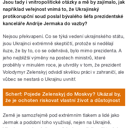
Jsou tady i vnitropolitické otázky a mě by zajímalo, jak
například veřejnost vnímá to, že Ukrajinský
protikorupční soud poslal bývalého šéfa prezidentské
kanceláře Andrije Jermaka do vazby?
Nejsou překvapení. Co se týká vedení ukrajinského státu,
jsou Ukrajinci extrémně skeptičtí, protože si nedělají
iluze, že by to, co se odehrává, bylo mimo prezidenta. A
jeho nejbližší výměny na postech ministrů, které
proběhly v minulém roce, je utvrdily v tom, že prezident
Volodymyr Zelenskyj odvádí skvělou práci v zahraničí, ale
vůbec se nestará o Ukrajinu uvnitř.
Scherf: Pojede Zelenskyj do Moskvy? Ukázal by,
že je ochoten riskovat vlastní život a důstojnost
Země je samozřejmě pod extrémním tlakem a lidé jako
Jermak a podobní toho využívají, nejen na Ukrajině.