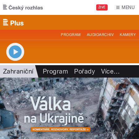
Přejít k hlavnímu obsahu
MENU
ŽIVĚ
PROGRAM
AUDIOARCHIV
KAMERY
Zahraniční
Program
Pořady
Více
…