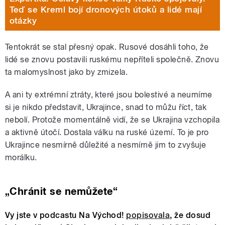
Teď se Kreml bojí dronových útoků a lidé mají
otázky
Tentokrát se stal přesný opak. Rusové dosáhli toho, že
lidé se znovu postavili ruskému nepříteli společně. Znovu
ta malomyslnost jako by zmizela.
A ani ty extrémní ztráty, které jsou bolestivé a neumíme
si je nikdo představit, Ukrajince, snad to můžu říct, tak
nebolí. Protože momentálně vidí, že se Ukrajina vzchopila
a aktivně útočí. Dostala válku na ruské území. To je pro
Ukrajince nesmírně důležité a nesmírně jim to zvyšuje
morálku.
„Chránit se nemůžete“
Vy jste v podcastu Na Východ!
popisovala
, že dosud