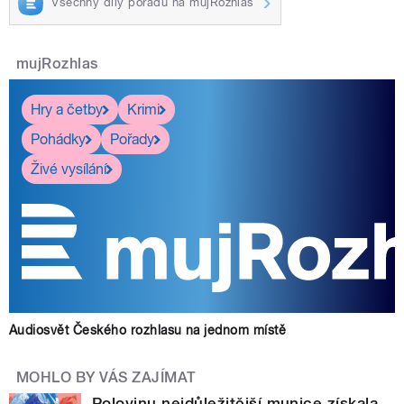
Všechny díly pořadu na mujRozhlas
mujRozhlas
Hry a četby
Krimi
Pohádky
Pořady
Živé vysílání
Audiosvět Českého rozhlasu na jednom místě
MOHLO BY VÁS ZAJÍMAT
Polovinu nejdůležitější munice získala