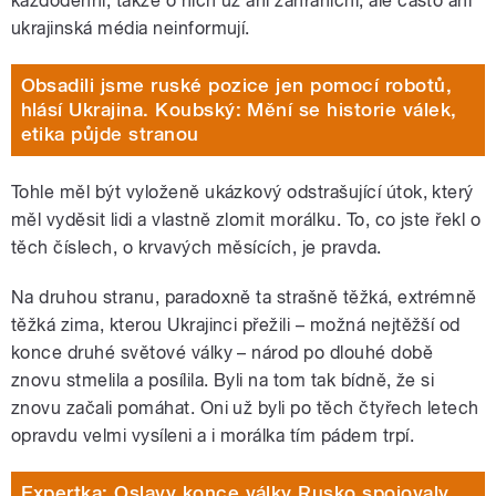
každodenní, takže o nich už ani zahraniční, ale často ani
ukrajinská média neinformují.
Obsadili jsme ruské pozice jen pomocí robotů,
hlásí Ukrajina. Koubský: Mění se historie válek,
etika půjde stranou
Tohle měl být vyloženě ukázkový odstrašující útok, který
měl vyděsit lidi a vlastně zlomit morálku. To, co jste řekl o
těch číslech, o krvavých měsících, je pravda.
Na druhou stranu, paradoxně ta strašně těžká, extrémně
těžká zima, kterou Ukrajinci přežili – možná nejtěžší od
konce druhé světové války – národ po dlouhé době
znovu stmelila a posílila. Byli na tom tak bídně, že si
znovu začali pomáhat. Oni už byli po těch čtyřech letech
opravdu velmi vysíleni a i morálka tím pádem trpí.
Expertka: Oslavy konce války Rusko spojovaly.