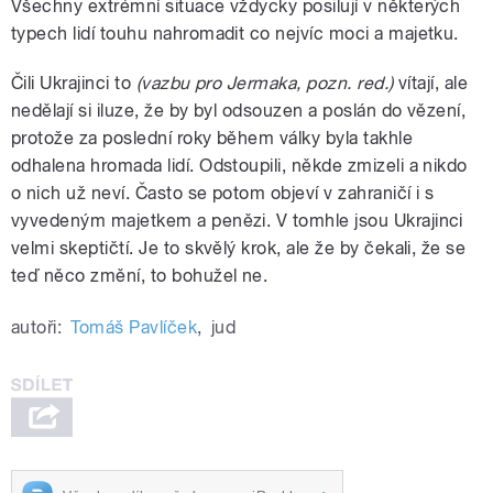
Všechny extrémní situace vždycky posilují v některých
typech lidí touhu nahromadit co nejvíc moci a majetku.
Čili Ukrajinci to
(vazbu pro Jermaka, pozn. red.)
vítají, ale
nedělají si iluze, že by byl odsouzen a poslán do vězení,
protože za poslední roky během války byla takhle
odhalena hromada lidí. Odstoupili, někde zmizeli a nikdo
o nich už neví. Často se potom objeví v zahraničí i s
vyvedeným majetkem a penězi. V tomhle jsou Ukrajinci
velmi skeptičtí. Je to skvělý krok, ale že by čekali, že se
teď něco změní, to bohužel ne.
autoři:
Tomáš Pavlíček
,
jud