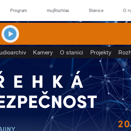
Program
mujRozhlas
Stanice
O r
udioarchiv
Kamery
O stanici
Projekty
Rozh