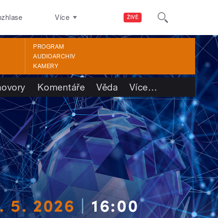
ozhlase
Více
ŽIVĚ
PROGRAM
AUDIOARCHIV
KAMERY
ovory
Komentáře
Věda
Více
…