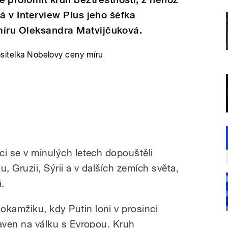
ká v Interview Plus jeho šéfka
míru Oleksandra Matvijčuková.
ositelka Nobelovy ceny míru
áci se v minulých letech dopouštěli
, Gruzii, Sýrii a v dalších zemích světa,
i.
okamžiku, kdy Putin loni v prosinci
praven na válku s Evropou. Kruh