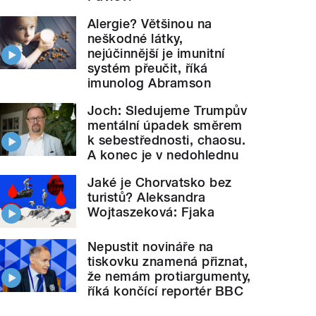
Alergie? Většinou na
neškodné látky,
nejúčinnější je imunitní
systém přeučit, říká
imunolog Abramson
Joch: Sledujeme Trumpův
mentální úpadek směrem
k sebestřednosti, chaosu.
A konec je v nedohlednu
Jaké je Chorvatsko bez
turistů? Aleksandra
Wojtaszeková: Fjaka
Nepustit novináře na
tiskovku znamená přiznat,
že nemám protiargumenty,
říká končící reportér BBC