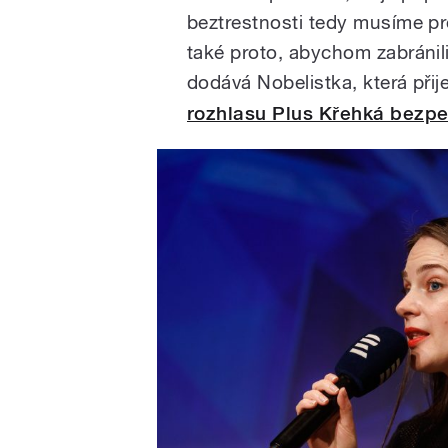
beztrestnosti tedy musíme pro
také proto, abychom zabránil
dodává Nobelistka, která při
rozhlasu Plus Křehká bezp