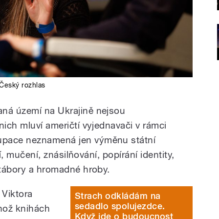
Český rozhlas
aná území na Ukrajině nejsou
nich mluví američtí vyjednavači v rámci
upace neznamená jen výměnu státní
dí, mučení, znásilňování, popírání identity,
í tábory a hromadné hroby.
 Viktora
Strach odkládám na
sedadlo spolujezdce.
hož knihách
Když jde o budoucnost