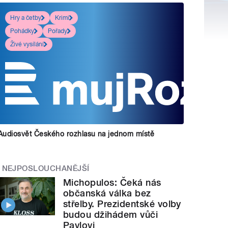
Hry a četby
Krimi
Pohádky
Pořady
Živé vysílání
Audiosvět Českého rozhlasu na jednom místě
NEJPOSLOUCHANĚJŠÍ
Michopulos: Čeká nás
občanská válka bez
střelby. Prezidentské volby
budou džihádem vůči
Pavlovi