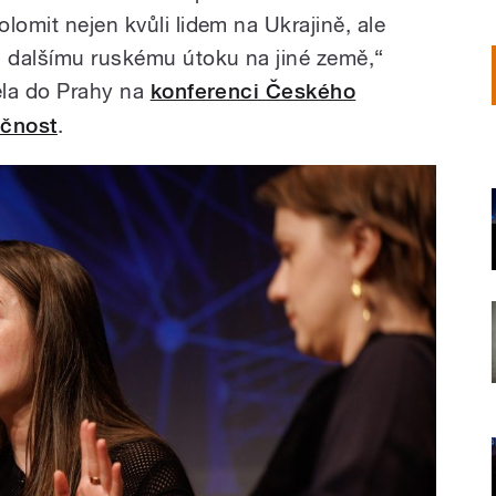
lomit nejen kvůli lidem na Ukrajině, ale
i dalšímu ruskému útoku na jiné země,“
jela do Prahy na
konferenci Českého
ečnost
.