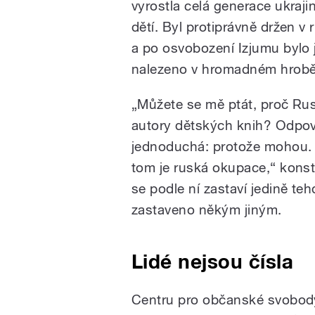
vyrostla celá generace ukraj
dětí. Byl protiprávně držen v 
a po osvobození Izjumu bylo 
nalezeno v hromadném hrob
„Můžete se mě ptát, proč Rus
autory dětských knih? Odpov
jednoduchá: protože mohou. 
tom je ruská okupace,“ kons
se podle ní zastaví jedině teh
zastaveno někým jiným.
Lidé nejsou čísla
Centru pro občanské svobody