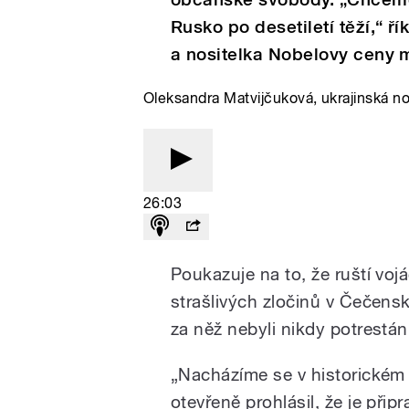
Rusko po desetiletí těží,“ ří
a nositelka Nobelovy ceny 
Oleksandra Matvijčuková, ukrajinská n
26:03
Poukazuje na to, že ruští voj
strašlivých zločinů v Čečensku
za něž nebyli nikdy potrestán
„Nacházíme se v historickém 
otevřeně prohlásil, že je při