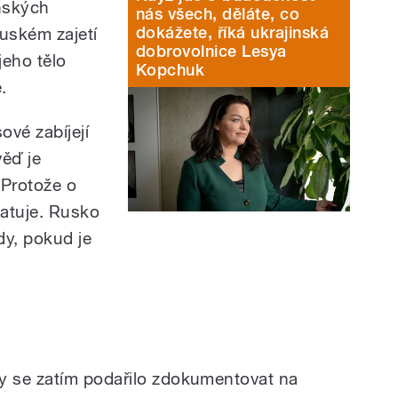
inských
nás všech, děláte, co
dokážete, říká ukrajinská
ruském zajetí
dobrovolnice Lesya
jeho tělo
Kopchuk
ě.
ové zabíjejí
ěď je
Protože o
tatuje. Rusko
dy, pokud je
 se zatím podařilo zdokumentovat na