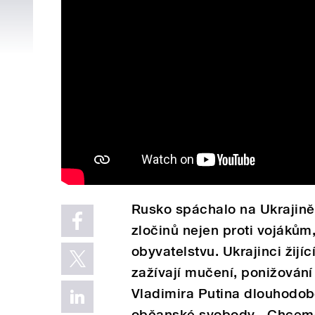
Rusko spáchalo na Ukrajině
zločinů nejen proti vojákům,
obyvatelstvu.
Ukrajinci žij
zažívají mučení, ponižování
Vladimira Putina dlouhodob
občanské svobody. „Chceme 