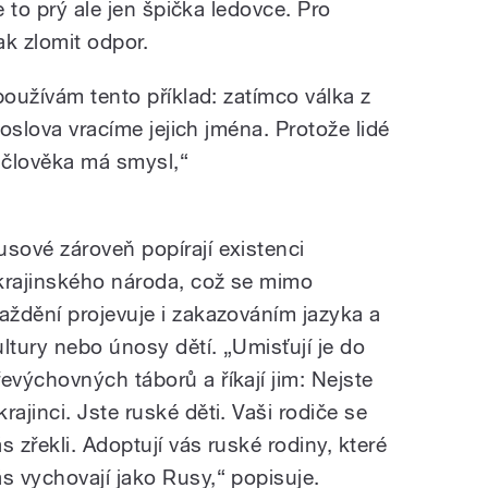
e to prý ale jen špička ledovce. Pro
ak zlomit odpor.
používám tento příklad: zatímco válka z
doslova vracíme jejich jména. Protože lidé
o člověka má smysl,“
usové zároveň popírají existenci
krajinského národa, což se mimo
raždění projevuje i zakazováním jazyka a
ultury nebo únosy dětí. „Umisťují je do
řevýchovných táborů a říkají jim: Nejste
rajinci. Jste ruské děti. Vaši rodiče se
s zřekli. Adoptují vás ruské rodiny, které
ás vychovají jako Rusy,“ popisuje.