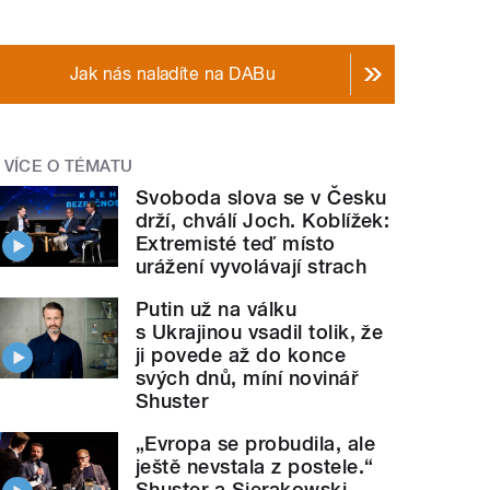
Jak nás naladíte na DABu
VÍCE O TÉMATU
Svoboda slova se v Česku
drží, chválí Joch. Koblížek:
Extremisté teď místo
urážení vyvolávají strach
Putin už na válku
s Ukrajinou vsadil tolik, že
ji povede až do konce
svých dnů, míní novinář
Shuster
„Evropa se probudila, ale
ještě nevstala z postele.“
Shuster a Sierakowski