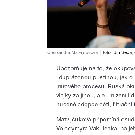
Oleksandra Matvijčuková
|
foto:
Jiří Šeda
,
Upozorňuje na to, že okupov
liduprázdnou pustinou, jak o 
mírového procesu. Ruská ok
vlajky za jinou, ale i mizení li
nucené adopce dětí, filtračn
Matvijčuková připomíná osud
Volodymyra Vakulenka, na je