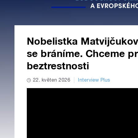
Nobelistka Matvijčukov
se bráníme. Chceme pr
beztrestnosti
22. květen 2026
Interview Plus