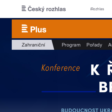
Přejít k hlavnímu obsahu
iRozhlas
Zahraniční
Program
Pořady
A