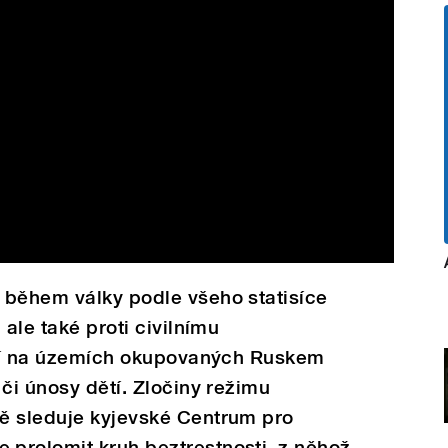
 během války podle všeho statisíce
 ale také proti civilnímu
ící na územích okupovaných Ruskem
 či únosy dětí. Zločiny režimu
ě sleduje kyjevské Centrum pro
prolomit kruh beztrestnosti, z něhož