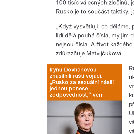
100 tisíc válečných zločinů, j
Rusko je to součást taktiky, j
„Když vysvětluji, co děláme, 
lidí dělá pouhá čísla, my jim 
nejsou čísla. A život každéh
zdůrazňuje Matvijčuková.
R
Irynu Dovhanovou
znásilnili ruští vojáci.
u
„Rusko za sexuální násilí
v
jednou ponese
zodpovědnost,“ věří
k
p
Uk
vá
v