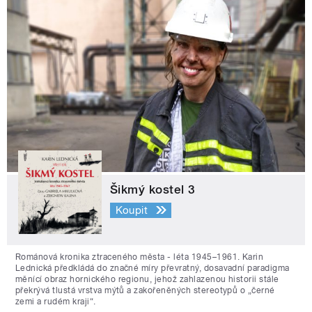
Šikmý kostel 3
Koupit
Románová kronika ztraceného města - léta 1945–1961. Karin
Lednická předkládá do značné míry převratný, dosavadní paradigma
měnící obraz hornického regionu, jehož zahlazenou historii stále
překrývá tlustá vrstva mýtů a zakořeněných stereotypů o „černé
zemi a rudém kraji“.