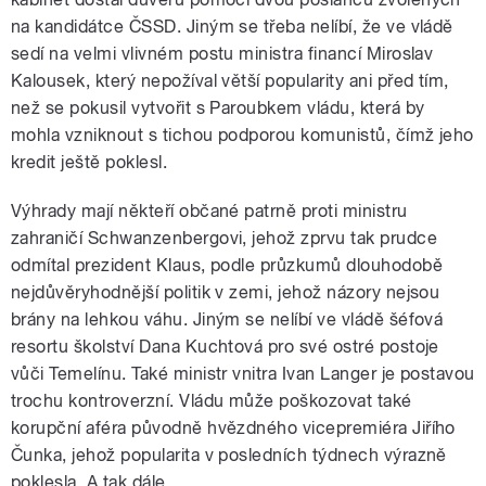
pause
na kandidátce ČSSD. Jiným se třeba nelíbí, že ve vládě
sedí na velmi vlivném postu ministra financí Miroslav
Kalousek, který nepožíval větší popularity ani před tím,
než se pokusil vytvořit s Paroubkem vládu, která by
mohla vzniknout s tichou podporou komunistů, čímž jeho
kredit ještě poklesl.
Výhrady mají někteří občané patrně proti ministru
zahraničí Schwanzenbergovi, jehož zprvu tak prudce
odmítal prezident Klaus, podle průzkumů dlouhodobě
nejdůvěryhodnější politik v zemi, jehož názory nejsou
brány na lehkou váhu. Jiným se nelíbí ve vládě šéfová
resortu školství Dana Kuchtová pro své ostré postoje
vůči Temelínu. Také ministr vnitra Ivan Langer je postavou
trochu kontroverzní. Vládu může poškozovat také
korupční aféra původně hvězdného vicepremiéra Jiřího
Čunka, jehož popularita v posledních týdnech výrazně
poklesla. A tak dále.