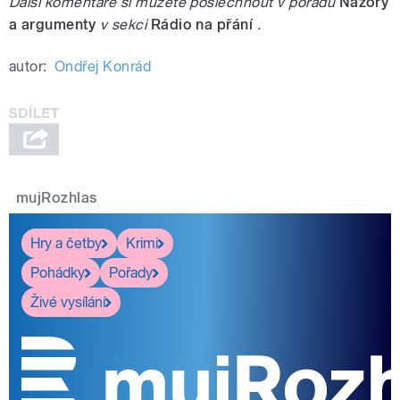
Další komentáře si můžete poslechnout v pořadu
Názory
a argumenty
v sekci
Rádio na přání
.
autor:
Ondřej Konrád
mujRozhlas
Hry a četby
Krimi
Pohádky
Pořady
Živé vysílání