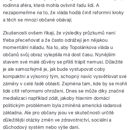
rodinná aféra, která mohla ovlivnit řadu lidí. A
nezapomeňme na to, že vláda hodlá činit reformní kroky
a těch se mnozí občané obávají.
Zkušenosti ovšem říkají, že výsledky průzkumů není
třeba přeceňovat a že často odrážejí jen nějakou
momentální náladu. Na to, aby Topolánkova vláda u
občanů svůj obraz vylepšila má dost času. Nynějším
stavem své malé důvěry se příliš trápit nemusí. Důležité
je ale samozřejmě je, jak bude vystupovat coby
kompaktní a výkonný tým, schopný navíc vysvětlovat své
záměry v celé řadě oblastí. Zejména tam, kde by se mohli
lidé cítit reformami ohroženi. Dnes se může díky značné
medializaci například zdát, jakoby hlavním domácí
politickým problémem byla zmíněná americká radarová
základna. Ale pro občany jsou ve skutečnosti určitě
důležitější otázky změn ve zdravotnictví, sociální a
důchodový systém nebo výše daní.