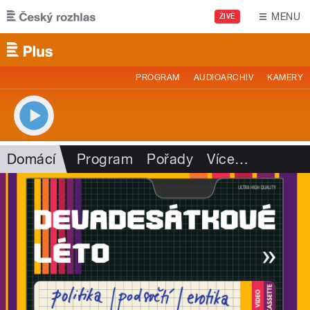
Přejít k hlavnímu obsahu
MENU
ŽIVĚ
PROGRAM
AUDIOARCHIV
KAMERY
Domácí
Program
Pořady
Více
…