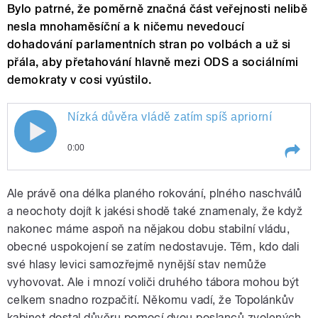
Bylo patrné, že poměrně značná část veřejnosti nelibě
nesla mnohaměsíční a k ničemu nevedoucí
dohadování parlamentních stran po volbách a už si
přála, aby přetahování hlavně mezi ODS a sociálními
demokraty v cosi vyústilo.
Nízká důvěra vládě zatím spíš apriorní
0:00
Play /
Nízká důvěra vládě zatím spíš apriorní
Ale právě ona délka planého rokování, plného naschválů
a neochoty dojít k jakési shodě také znamenaly, že když
nakonec máme aspoň na nějakou dobu stabilní vládu,
obecné uspokojení se zatím nedostavuje. Těm, kdo dali
své hlasy levici samozřejmě nynější stav nemůže
vyhovovat. Ale i mnozí voliči druhého tábora mohou být
celkem snadno rozpačití. Někomu vadí, že Topolánkův
kabinet dostal důvěru pomocí dvou poslanců zvolených