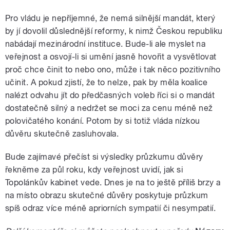
Pro vládu je nepříjemné, že nemá silnější mandát, který
by jí dovolil důslednější reformy, k nimž Českou republiku
nabádají mezinárodní instituce. Bude-li ale myslet na
veřejnost a osvojí-li si umění jasně hovořit a vysvětlovat
proč chce činit to nebo ono, může i tak něco pozitivního
učinit. A pokud zjistí, že to nelze, pak by měla koalice
nalézt odvahu jít do předčasných voleb říci si o mandát
dostatečně silný a nedržet se moci za cenu méně než
polovičatého konání. Potom by si totiž vláda nízkou
důvěru skutečně zasluhovala.
Bude zajímavé přečíst si výsledky průzkumu důvěry
řekněme za půl roku, kdy veřejnost uvidí, jak si
Topolánkův kabinet vede. Dnes je na to ještě příliš brzy a
na místo obrazu skutečné důvěry poskytuje průzkum
spíš odraz více méně apriorních sympatií či nesympatií.