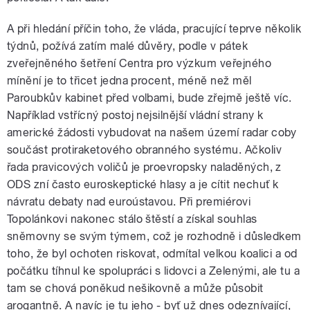
A při hledání příčin toho, že vláda, pracující teprve několik
týdnů, požívá zatím malé důvěry, podle v pátek
zveřejněného šetření Centra pro výzkum veřejného
mínění je to třicet jedna procent, méně než měl
Paroubkův kabinet před volbami, bude zřejmě ještě víc.
Například vstřícný postoj nejsilnější vládní strany k
americké žádosti vybudovat na našem území radar coby
součást protiraketového obranného systému. Ačkoliv
řada pravicových voličů je proevropsky naladěných, z
ODS zní často euroskeptické hlasy a je cítit nechuť k
návratu debaty nad euroústavou. Při premiérovi
Topolánkovi nakonec stálo štěstí a získal souhlas
sněmovny se svým týmem, což je rozhodně i důsledkem
toho, že byl ochoten riskovat, odmítal velkou koalici a od
počátku tíhnul ke spolupráci s lidovci a Zelenými, ale tu a
tam se chová poněkud nešikovně a může působit
arogantně. A navíc je tu jeho - byť už dnes odeznívající,