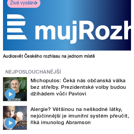
Živé vysílání
Audiosvět Českého rozhlasu na jednom místě
NEJPOSLOUCHANĚJŠÍ
Michopulos: Čeká nás občanská válka
bez střelby. Prezidentské volby budou
džihádem vůči Pavlovi
Alergie? Většinou na neškodné látky,
nejúčinnější je imunitní systém přeučit,
říká imunolog Abramson