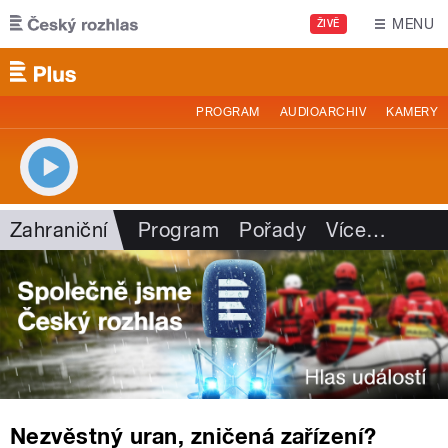
Přejít k hlavnímu obsahu
MENU
ŽIVĚ
PROGRAM
AUDIOARCHIV
KAMERY
Zahraniční
Program
Pořady
Více
…
Nezvěstný uran, zničená zařízení?