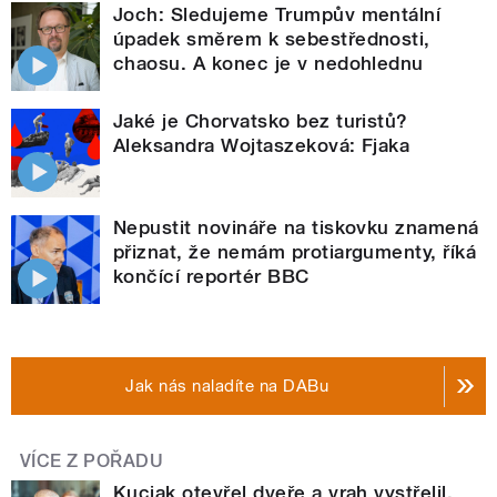
Joch: Sledujeme Trumpův mentální
úpadek směrem k sebestřednosti,
chaosu. A konec je v nedohlednu
Jaké je Chorvatsko bez turistů?
Aleksandra Wojtaszeková: Fjaka
Nepustit novináře na tiskovku znamená
přiznat, že nemám protiargumenty, říká
končící reportér BBC
Jak nás naladíte na DABu
VÍCE Z POŘADU
Kuciak otevřel dveře a vrah vystřelil.