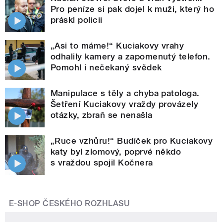
Pro peníze si pak dojel k muži, který ho
práskl policii
„Asi to máme!“ Kuciakovy vrahy
odhalily kamery a zapomenutý telefon.
Pomohl i nečekaný svědek
Manipulace s těly a chyba patologa.
Šetření Kuciakovy vraždy provázely
otázky, zbraň se nenašla
„Ruce vzhůru!“ Budíček pro Kuciakovy
katy byl zlomový, poprvé někdo
s vraždou spojil Kočnera
E-SHOP ČESKÉHO ROZHLASU