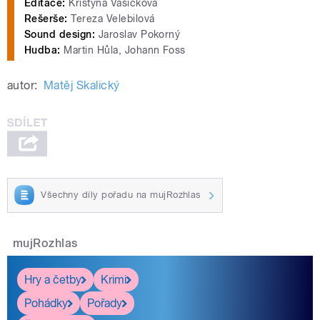
Editace:
Kristýna Vašíčková
Rešerše:
Tereza Velebilová
Sound design:
Jaroslav Pokorný
Hudba:
Martin Hůla, Johann Foss
autor:
Matěj Skalický
Všechny díly pořadu na mujRozhlas
mujRozhlas
Hry a četby
Krimi
Pohádky
Pořady