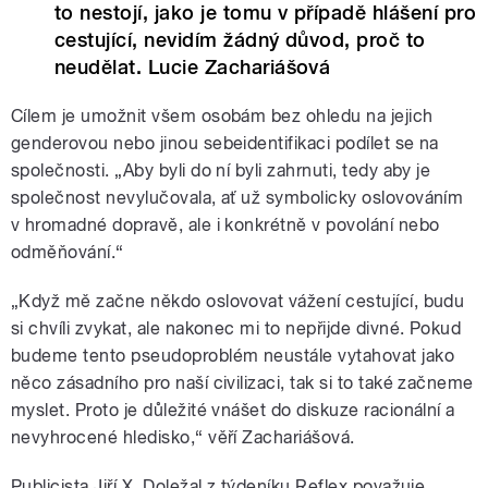
to nestojí, jako je tomu v případě hlášení pro
cestující, nevidím žádný důvod, proč to
neudělat. Lucie Zachariášová
Cílem je umožnit všem osobám bez ohledu na jejich
genderovou nebo jinou sebeidentifikaci podílet se na
společnosti. „Aby byli do ní byli zahrnuti, tedy aby je
společnost nevylučovala, ať už symbolicky oslovováním
v hromadné dopravě, ale i konkrétně v povolání nebo
odměňování.“
„Když mě začne někdo oslovovat vážení cestující, budu
si chvíli zvykat, ale nakonec mi to nepřijde divné. Pokud
budeme tento pseudoproblém neustále vytahovat jako
něco zásadního pro naší civilizaci, tak si to také začneme
myslet. Proto je důležité vnášet do diskuze racionální a
nevyhrocené hledisko,“ věří Zachariášová.
Publicista Jiří X. Doležal z týdeníku Reflex považuje