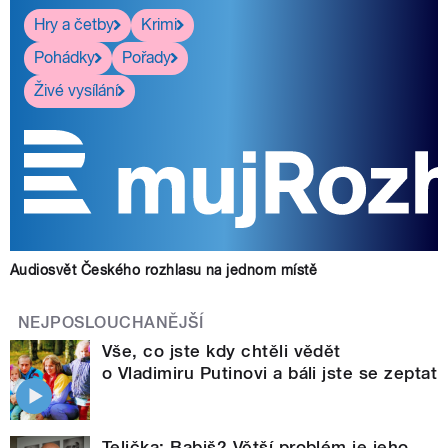
Hry a četby
Krimi
Pohádky
Pořady
Živé vysílání
Audiosvět Českého rozhlasu na jednom místě
NEJPOSLOUCHANĚJŠÍ
Vše, co jste kdy chtěli vědět
o Vladimiru Putinovi a báli jste se zeptat
Telička: Babiš? Větší problém je jeho