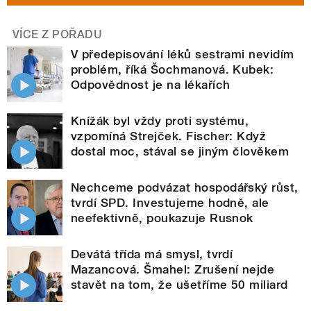
VÍCE Z POŘADU
V předepisování léků sestrami nevidím
problém, říká Šochmanová. Kubek:
Odpovědnost je na lékařích
Knížák byl vždy proti systému,
vzpomíná Strejček. Fischer: Když
dostal moc, stával se jiným člověkem
Nechceme podvázat hospodářský růst,
tvrdí SPD. Investujeme hodně, ale
neefektivně, poukazuje Rusnok
Devátá třída má smysl, tvrdí
Mazancová. Šmahel: Zrušení nejde
stavět na tom, že ušetříme 50 miliard