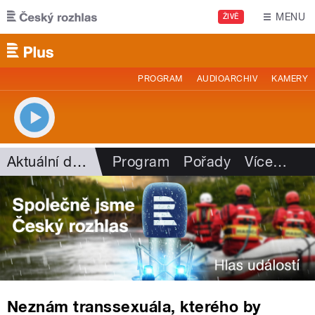
Přejít k hlavnímu obsahu
MENU
ŽIVĚ
PROGRAM
AUDIOARCHIV
KAMERY
Aktuální dění
Program
Pořady
Více
…
Neznám transsexuála, kterého by