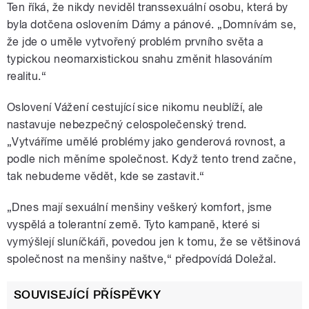
Ten říká, že nikdy neviděl transsexuální osobu, která by
byla dotčena oslovením Dámy a pánové. „Domnívám se,
že jde o uměle vytvořený problém prvního světa a
typickou neomarxistickou snahu změnit hlasováním
realitu.“
Oslovení Vážení cestující sice nikomu neublíží, ale
nastavuje nebezpečný celospolečenský trend.
„Vytváříme umělé problémy jako genderová rovnost, a
podle nich měníme společnost. Když tento trend začne,
tak nebudeme vědět, kde se zastavit.“
„Dnes mají sexuální menšiny veškerý komfort, jsme
vyspělá a tolerantní země. Tyto kampaně, které si
vymýšlejí sluníčkáři, povedou jen k tomu, že se většinová
společnost na menšiny naštve,“ předpovídá Doležal.
SOUVISEJÍCÍ PŘÍSPĚVKY