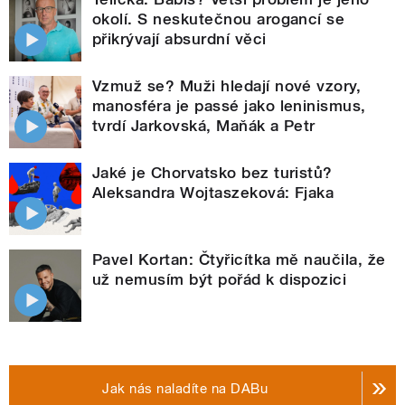
okolí. S neskutečnou arogancí se
přikrývají absurdní věci
Vzmuž se? Muži hledají nové vzory,
manosféra je passé jako leninismus,
tvrdí Jarkovská, Maňák a Petr
Jaké je Chorvatsko bez turistů?
Aleksandra Wojtaszeková: Fjaka
Pavel Kortan: Čtyřicítka mě naučila, že
už nemusím být pořád k dispozici
Jak nás naladíte na DABu