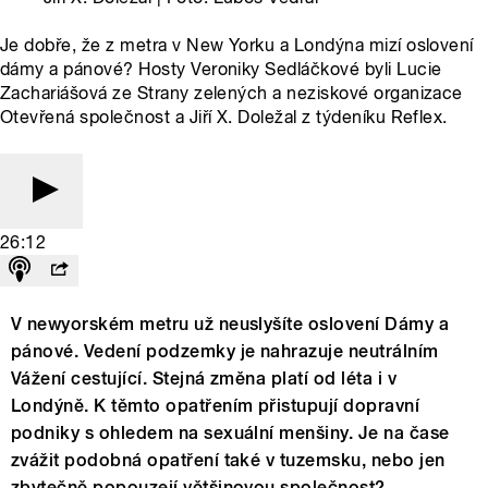
Je dobře, že z metra v New Yorku a Londýna mizí oslovení
dámy a pánové? Hosty Veroniky Sedláčkové byli Lucie
Zachariášová ze Strany zelených a neziskové organizace
Otevřená společnost a Jiří X. Doležal z týdeníku Reflex.
26:12
V newyorském metru už neuslyšíte oslovení Dámy a
pánové. Vedení podzemky je nahrazuje neutrálním
Vážení cestující. Stejná změna platí od léta i v
Londýně. K těmto opatřením přistupují dopravní
podniky s ohledem na sexuální menšiny. Je na čase
zvážit podobná opatření také v tuzemsku, nebo jen
zbytečně popouzejí většinovou společnost?