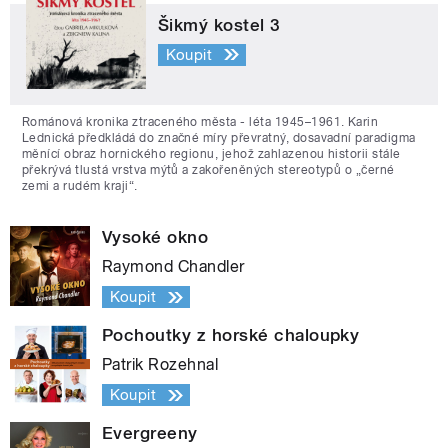
Šikmý kostel 3
Koupit
Románová kronika ztraceného města - léta 1945–1961. Karin
Lednická předkládá do značné míry převratný, dosavadní paradigma
měnící obraz hornického regionu, jehož zahlazenou historii stále
překrývá tlustá vrstva mýtů a zakořeněných stereotypů o „černé
zemi a rudém kraji“.
Vysoké okno
Raymond Chandler
Koupit
Pochoutky z horské chaloupky
Patrik Rozehnal
Koupit
Evergreeny