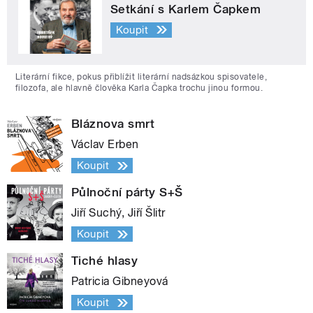
Setkání s Karlem Čapkem
Koupit
Literární fikce, pokus přiblížit literární nadsázkou spisovatele,
filozofa, ale hlavně člověka Karla Čapka trochu jinou formou.
Bláznova smrt
Václav Erben
Koupit
Půlnoční párty S+Š
Jiří Suchý, Jiří Šlitr
Koupit
Tiché hlasy
Patricia Gibneyová
Koupit