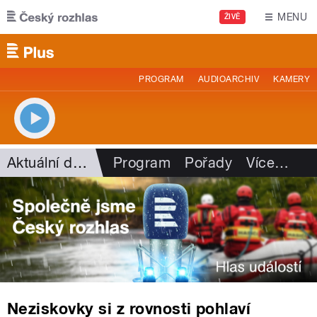
Přejít k hlavnímu obsahu
MENU
ŽIVĚ
PROGRAM
AUDIOARCHIV
KAMERY
Aktuální dění
Program
Pořady
Více
…
Neziskovky si z rovnosti pohlaví