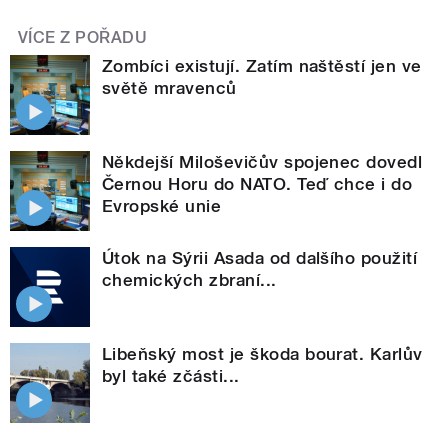
VÍCE Z POŘADU
Zombíci existují. Zatím naštěstí jen ve
světě mravenců
Někdejší Miloševičův spojenec dovedl
Černou Horu do NATO. Teď chce i do
Evropské unie
Útok na Sýrii Asada od dalšího použití
chemických zbraní...
Libeňský most je škoda bourat. Karlův
byl také zčásti...