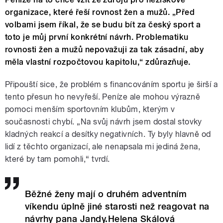
organizace, které řeší rovnost žen a mužů. „Před
volbami jsem říkal, že se budu bít za český sport a
toto je můj první konkrétní návrh. Problematiku
rovnosti žen a mužů nepovažuji za tak zásadní, aby
měla vlastní rozpočtovou kapitolu,“ zdůrazňuje.
Připouští sice, že problém s financováním sportu je širší a
tento přesun ho nevyřeší. Peníze ale mohou výrazně
pomoci menším sportovním klubům, kterým v
současnosti chybí. „Na svůj návrh jsem dostal stovky
kladných reakcí a desítky negativních. Ty byly hlavně od
lidí z těchto organizací, ale nenapsala mi jediná žena,
které by tam pomohli,“ tvrdí.
Běžné ženy mají o druhém adventním
víkendu úplně jiné starosti než reagovat na
návrhy pana Jandy.Helena Skálová