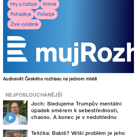
Hry a četby
Krimi
Pohádky
Pořady
Živé vysílání
Audiosvět Českého rozhlasu na jednom místě
NEJPOSLOUCHANĚJŠÍ
Joch: Sledujeme Trumpův mentální
úpadek směrem k sebestřednosti,
chaosu. A konec je v nedohlednu
Telička: Babiš? Větší problém je jeho