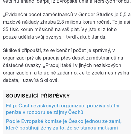
většinu financí čerpají z Evropské unie a Norských fondů.
„Evidenční počet zaměstnanců v Gender Studies je 5,5 a
mzdové náklady zhruba 2,3 milionu korun ročně. To je asi
35 tisíc korun měsíčně na váš plat. Vy jste si z toho
pouze udělala svůj byznys,“ tvrdí Jakub Janda.
Skálová připouští, že evidenční počet je správný, v
organizaci prý ale pracuje přes deset zaměstnanců na
částečné úvazky. „Pracuji také i v jiných neziskových
organizacích, a to úplně zadarmo. Je to zcela nesmyslná
debata,“ uzavírá Skálová.
SOUVISEJÍCÍ PŘÍSPĚVKY
Filip: Část neziskových organizací používá státní
peníze v rozporu se zájmy Čechů
Podle Evropské komise je Česko jednou ze zemí,
které postihují ženy za to, že se stanou matkami