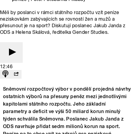
Měli by poslanci v rámci státního rozpočtu vzít peníze
neziskovkám zabývajících se rovností žen a mužů a
přesunout je na sport? Diskutují poslanec Jakub Janda z
ODS a Helena Skálová, ředitelka Gender Studies.
12:46
Sněmovní rozpočtový výbor v pondělí projedná návrhy
ostatních výborů na přesuny peněz mezi jednotlivými
kapitolami státního rozpočtu. Jeho základní
parametry a deficit ve výši 50 miliard korun minulý
týden schválila Sněmovna. Poslanec Jakub Janda z
ODS navrhuje přidat sedm milionů korun na sport.
Peníze na to chce vzít ze zdrojů pro neziskové