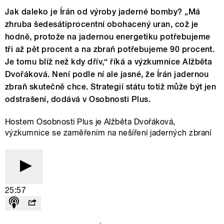
Jak daleko je Írán od výroby jaderné bomby? „Má
zhruba šedesátiprocentní obohacený uran, což je
hodně, protože na jadernou energetiku potřebujeme
tři až pět procent a na zbraň potřebujeme 90 procent.
Je tomu blíž než kdy dřív,“ říká a výzkumnice Alžběta
Dvořáková. Není podle ní ale jasné, že Írán jadernou
zbraň skutečně chce. Strategií státu totiž může být jen
odstrašení, dodává v Osobnosti Plus.
Hostem Osobnosti Plus je Alžběta Dvořáková,
výzkumnice se zaměřením na nešíření jaderných zbraní
25:57