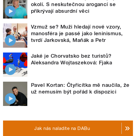
okolí. S neskutečnou arogancí se
přikrývají absurdní věci
Vzmuž se? Muži hledají nové vzory,
manosféra je passé jako leninismus,
tvrdí Jarkovská, Maňák a Petr
Jaké je Chorvatsko bez turistů?
Aleksandra Wojtaszeková: Fjaka
Pavel Kortan: Čtyřicítka mě naučila, že
už nemusím být pořád k dispozici
Jak nás naladíte na DABu