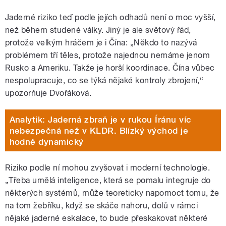
Jaderné riziko teď podle jejích odhadů není o moc vyšší,
než během studené války. Jiný je ale světový řád,
protože velkým hráčem je i Čína: „Někdo to nazývá
problémem tří těles, protože najednou nemáme jenom
Rusko a Ameriku. Takže je horší koordinace. Čína vůbec
nespolupracuje, co se týká nějaké kontroly zbrojení,
“
upozorňuje Dvořáková.
Analytik: Jaderná zbraň je v rukou Íránu víc
nebezpečná než v KLDR. Blízký východ je
hodně dynamický
Riziko podle ní mohou zvyšovat i moderní technologie.
„Třeba umělá inteligence, která se pomalu integruje do
některých systémů, může teoreticky napomoct tomu, že
na tom žebříku, když se skáče nahoru, dolů v rámci
nějaké jaderné eskalace, to bude přeskakovat některé