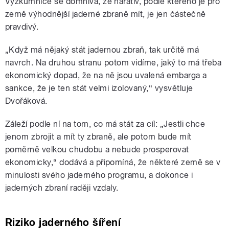
Výzkumnice se domnívá, že narativ, podle kterého je pro
země výhodnější jaderné zbraně mít, je jen částečně
pravdivý.
„Když má nějaký stát jadernou zbraň, tak určitě má
navrch. Na druhou stranu potom vidíme, jaký to má třeba
ekonomický dopad, že na ně jsou uvalená embarga a
sankce, že je ten stát velmi izolovaný,“ vysvětluje
Dvořáková.
Záleží podle ní na tom, co má stát za cíl: „Jestli chce
jenom zbrojit a mít ty zbraně, ale potom bude mít
poměrně velkou chudobu a nebude prosperovat
ekonomicky,“ dodává a připomíná, že některé země se v
minulosti svého jaderného programu, a dokonce i
jaderných zbraní raději vzdaly.
Riziko jaderného šíření