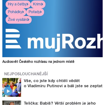
Hry a četby
Krimi
Pohádky
Pořady
Živé vysílání
Audiosvět Českého rozhlasu na jednom místě
NEJPOSLOUCHANĚJŠÍ
Vše, co jste kdy chtěli vědět
o Vladimiru Putinovi a báli jste se zeptat
Telička: Babiš? Větší problém je jeho