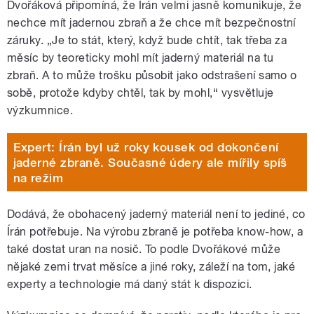
Dvořáková připomíná, že Írán velmi jasně komunikuje, že
nechce mít jadernou zbraň a že chce mít bezpečnostní
záruky. „Je to stát, který, když bude chtít, tak třeba za
měsíc by teoreticky mohl mít jaderný materiál na tu
zbraň. A to může trošku působit jako odstrašení samo o
sobě, protože kdyby chtěl, tak by mohl,“ vysvětluje
výzkumnice.
Expert: Írán byl už roky kousek od dokončení
jaderné zbraně. Současné údery ale mířily spíš
na režim
Dodává, že obohacený jaderný materiál není to jediné, co
Írán potřebuje. Na výrobu zbraně je potřeba know-how, a
také dostat uran na nosič. To podle Dvořákové může
nějaké zemi trvat měsíce a jiné roky, záleží na tom, jaké
experty a technologie má daný stát k dispozici.