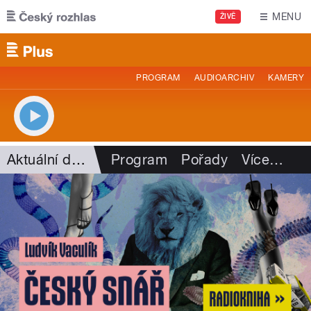
Přejít k hlavnímu obsahu
MENU
ŽIVĚ
PROGRAM
AUDIOARCHIV
KAMERY
Aktuální dění
Program
Pořady
Více
…