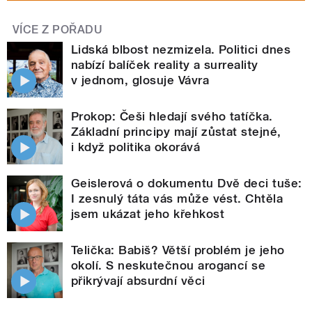
VÍCE Z POŘADU
Lidská blbost nezmizela. Politici dnes
nabízí balíček reality a surreality
v jednom, glosuje Vávra
Prokop: Češi hledají svého tatíčka.
Základní principy mají zůstat stejné,
i když politika okorává
Geislerová o dokumentu Dvě deci tuše:
I zesnulý táta vás může vést. Chtěla
jsem ukázat jeho křehkost
Telička: Babiš? Větší problém je jeho
okolí. S neskutečnou arogancí se
přikrývají absurdní věci