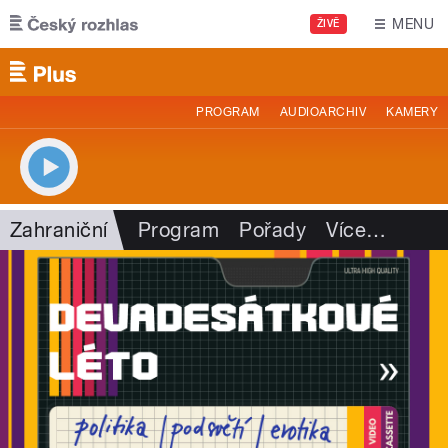
Přejít k hlavnímu obsahu
MENU
ŽIVĚ
PROGRAM
AUDIOARCHIV
KAMERY
Zahraniční
Program
Pořady
Více
…