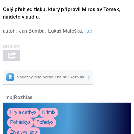
Celý přehled tisku, který připravil Miroslav Tomek,
najdete v audiu.
autoři:
Jan Bumba
,
Lukáš Matoška
,
lup
Všechny díly pořadu na mujRozhlas
mujRozhlas
Hry a četby
Krimi
Pohádky
Pořady
Živé vysílání