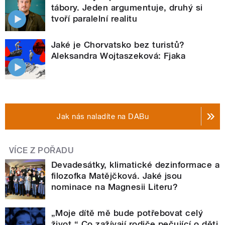
tábory. Jeden argumentuje, druhý si
tvoří paralelní realitu
Jaké je Chorvatsko bez turistů?
Aleksandra Wojtaszeková: Fjaka
Jak nás naladíte na DABu
VÍCE Z POŘADU
Devadesátky, klimatické dezinformace a
filozofka Matějčková. Jaké jsou
nominace na Magnesii Literu?
„Moje dítě mě bude potřebovat celý
život.“ Co zažívají rodiče pečující o děti