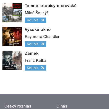
Temné letopisy moravské
Miloš Šenkýř
Koupit
Vysoké okno
Raymond Chandler
Koupit
Zámek
Franz Kafka
Koupit
Český rozhlas
O nás