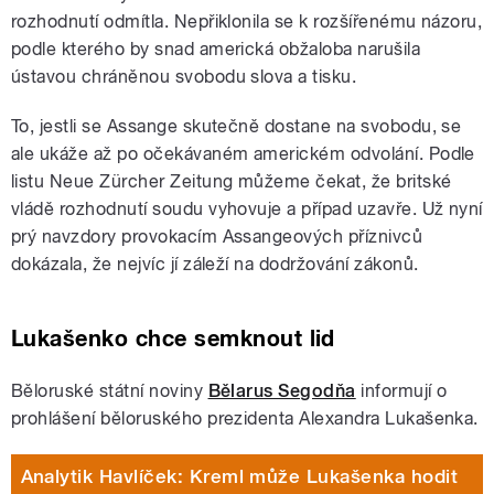
rozhodnutí odmítla. Nepřiklonila se k rozšířenému názoru,
podle kterého by snad americká obžaloba narušila
ústavou chráněnou svobodu slova a tisku.
To, jestli se Assange skutečně dostane na svobodu, se
ale ukáže až po očekávaném americkém odvolání. Podle
listu Neue Zürcher Zeitung můžeme čekat, že britské
vládě rozhodnutí soudu vyhovuje a případ uzavře. Už nyní
prý navzdory provokacím Assangeových příznivců
dokázala, že nejvíc jí záleží na dodržování zákonů.
Lukašenko chce semknout lid
Běloruské státní noviny
Bělarus Segodňa
informují o
prohlášení běloruského prezidenta Alexandra Lukašenka.
Analytik Havlíček: Kreml může Lukašenka hodit