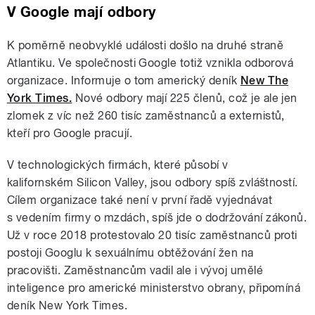
V Google mají odbory
K poměrně neobvyklé události došlo na druhé straně
Atlantiku. Ve společnosti Google totiž vznikla odborová
organizace. Informuje o tom americký deník
New The
York Times.
Nové odbory mají 225 členů, což je ale jen
zlomek z víc než 260 tisíc zaměstnanců a externistů,
kteří pro Google pracují.
V technologických firmách, které působí v
kalifornském Silicon Valley, jsou odbory spíš zvláštností.
Cílem organizace také není v první řadě vyjednávat
s vedením firmy o mzdách, spíš jde o dodržování zákonů.
Už v roce 2018 protestovalo 20 tisíc zaměstnanců proti
postoji Googlu k sexuálnímu obtěžování žen na
pracovišti. Zaměstnancům vadil ale i vývoj umělé
inteligence pro americké ministerstvo obrany, připomíná
deník New York Times.