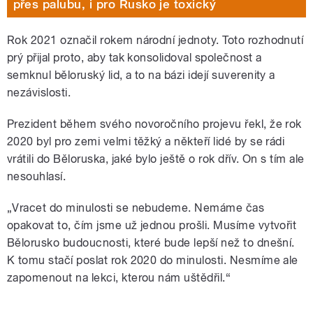
přes palubu, i pro Rusko je toxický
Rok 2021 označil rokem národní jednoty. Toto rozhodnutí
prý přijal proto, aby tak konsolidoval společnost a
semknul běloruský lid, a to na bázi idejí suverenity a
nezávislosti.
Prezident během svého novoročního projevu řekl, že rok
2020 byl pro zemi velmi těžký a někteří lidé by se rádi
vrátili do Běloruska, jaké bylo ještě o rok dřív. On s tím ale
nesouhlasí.
„Vracet do minulosti se nebudeme. Nemáme čas
opakovat to, čím jsme už jednou prošli. Musíme vytvořit
Bělorusko budoucnosti, které bude lepší než to dnešní.
K tomu stačí poslat rok 2020 do minulosti. Nesmíme ale
zapomenout na lekci, kterou nám uštědřil.“