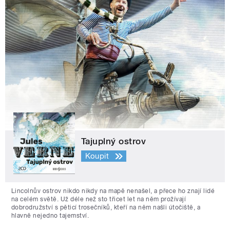
Tajuplný ostrov
Koupit
Lincolnův ostrov nikdo nikdy na mapě nenašel, a přece ho znají lidé
na celém světě. Už déle než sto třicet let na něm prožívají
dobrodružství s pěticí trosečníků, kteří na něm našli útočiště, a
hlavně nejedno tajemství.