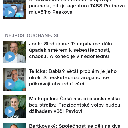
paranoia, cituje agentura TASS Putinova
mluvčího Peskova
NEJPOSLOUCHANĚJŠÍ
Joch: Sledujeme Trumpův mentální
úpadek směrem k sebestřednosti,
chaosu. A konec je v nedohlednu
Telička: Babiš? Větší problém je jeho
okolí. S neskutečnou arogancí se
přikrývají absurdní věci
Michopulos: Čeká nás občanská válka
bez střelby. Prezidentské volby budou
džihádem vůči Pavlovi
Bartkovský: Společnost se dělí na dva