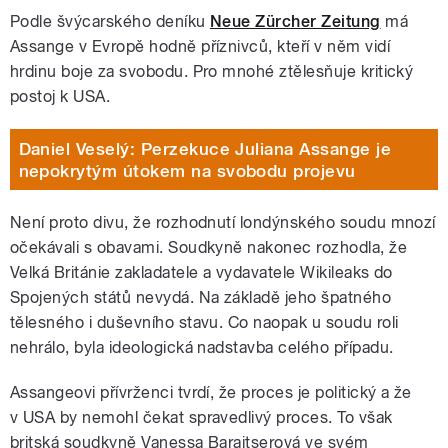
Podle švýcarského deníku
Neue Zürcher Zeitung
má
Assange v Evropě hodně příznivců, kteří v něm vidí
hrdinu boje za svobodu. Pro mnohé ztělesňuje kritický
postoj k USA.
Daniel Veselý: Perzekuce Juliana Assange je
nepokrytým útokem na svobodu projevu
Není proto divu, že rozhodnutí londýnského soudu mnozí
očekávali s obavami. Soudkyně nakonec rozhodla, že
Velká Británie zakladatele a vydavatele Wikileaks do
Spojených států nevydá. Na základě jeho špatného
tělesného i duševního stavu. Co naopak u soudu roli
nehrálo, byla ideologická nadstavba celého případu.
Assangeovi přívrženci tvrdí, že proces je politický a že
v USA by nemohl čekat spravedlivý proces. To však
britská soudkyně Vanessa Baraitserová ve svém