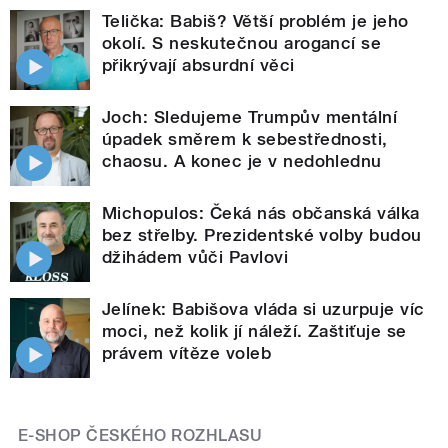
Telička: Babiš? Větší problém je jeho
okolí. S neskutečnou arogancí se
přikrývají absurdní věci
Joch: Sledujeme Trumpův mentální
úpadek směrem k sebestřednosti,
chaosu. A konec je v nedohlednu
Michopulos: Čeká nás občanská válka
bez střelby. Prezidentské volby budou
džihádem vůči Pavlovi
Jelínek: Babišova vláda si uzurpuje víc
moci, než kolik jí náleží. Zaštiťuje se
právem vítěze voleb
E-SHOP ČESKÉHO ROZHLASU