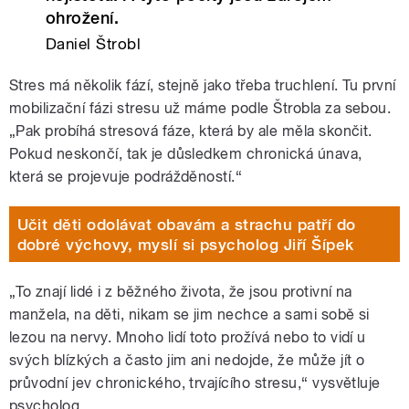
ohrožení.
Daniel Štrobl
Stres má několik fází, stejně jako třeba truchlení. Tu první
mobilizační fázi stresu už máme podle Štrobla za sebou.
„Pak probíhá stresová fáze, která by ale měla skončit.
Pokud neskončí, tak je důsledkem chronická únava,
která se projevuje podrážděností.“
Učit děti odolávat obavám a strachu patří do
dobré výchovy, myslí si psycholog Jiří Šípek
„To znají lidé i z běžného života, že jsou protivní na
manžela, na děti, nikam se jim nechce a sami sobě si
lezou na nervy. Mnoho lidí toto prožívá nebo to vidí u
svých blízkých a často jim ani nedojde, že může jít o
průvodní jev chronického, trvajícího stresu,“ vysvětluje
psycholog.