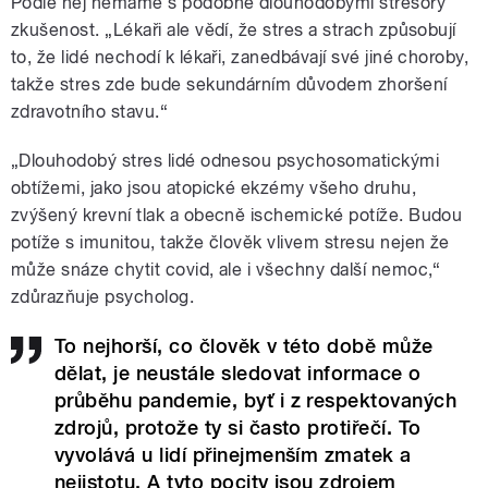
Podle něj nemáme s podobně dlouhodobými stresory
zkušenost. „Lékaři ale vědí, že stres a strach způsobují
to, že lidé nechodí k lékaři, zanedbávají své jiné choroby,
takže stres zde bude sekundárním důvodem zhoršení
zdravotního stavu.“
„Dlouhodobý stres lidé odnesou psychosomatickými
obtížemi, jako jsou atopické ekzémy všeho druhu,
zvýšený krevní tlak a obecně ischemické potíže. Budou
potíže s imunitou, takže člověk vlivem stresu nejen že
může snáze chytit covid, ale i všechny další nemoc,“
zdůrazňuje psycholog.
To nejhorší, co člověk v této době může
dělat, je neustále sledovat informace o
průběhu pandemie, byť i z respektovaných
zdrojů, protože ty si často protiřečí. To
vyvolává u lidí přinejmenším zmatek a
nejistotu. A tyto pocity jsou zdrojem