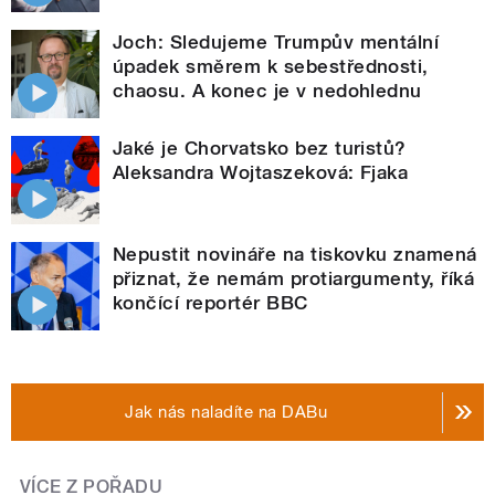
Joch: Sledujeme Trumpův mentální
úpadek směrem k sebestřednosti,
chaosu. A konec je v nedohlednu
Jaké je Chorvatsko bez turistů?
Aleksandra Wojtaszeková: Fjaka
Nepustit novináře na tiskovku znamená
přiznat, že nemám protiargumenty, říká
končící reportér BBC
Jak nás naladíte na DABu
VÍCE Z POŘADU