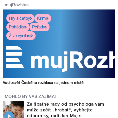
mujRozhlas
Hry a četby
Krimi
Pohádky
Pořady
Živé vysílání
Audiosvět Českého rozhlasu na jednom místě
MOHLO BY VÁS ZAJÍMAT
Ze špatné rady od psychologa vám
může začít „hrabat“, vybírejte
odborníky, radí Jan Majer