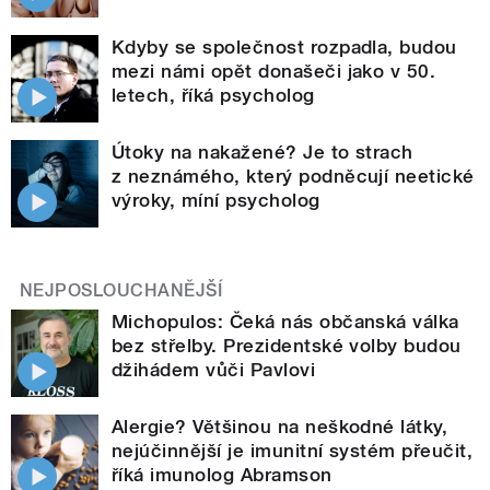
Kdyby se společnost rozpadla, budou
mezi námi opět donašeči jako v 50.
letech, říká psycholog
Útoky na nakažené? Je to strach
z neznámého, který podněcují neetické
výroky, míní psycholog
NEJPOSLOUCHANĚJŠÍ
Michopulos: Čeká nás občanská válka
bez střelby. Prezidentské volby budou
džihádem vůči Pavlovi
Alergie? Většinou na neškodné látky,
nejúčinnější je imunitní systém přeučit,
říká imunolog Abramson