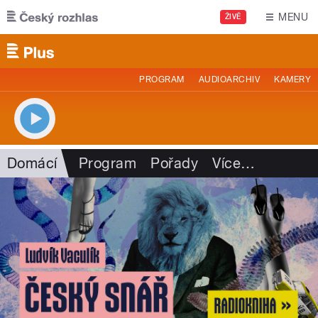
Přejít k hlavnímu obsahu
MENU
ŽIVĚ
PROGRAM
AUDIOARCHIV
KAMERY
Domácí
Program
Pořady
Více
…