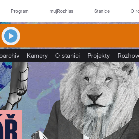
Program
mujRozhlas
Stanice
O r
oarchiv
Kamery
O stanici
Projekty
Rozhov