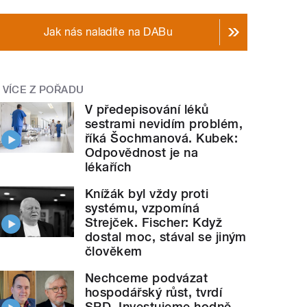
Jak nás naladíte na DABu
VÍCE Z POŘADU
V předepisování léků
sestrami nevidím problém,
říká Šochmanová. Kubek:
Odpovědnost je na
lékařích
Knížák byl vždy proti
systému, vzpomíná
Strejček. Fischer: Když
dostal moc, stával se jiným
člověkem
Nechceme podvázat
hospodářský růst, tvrdí
SPD. Investujeme hodně,