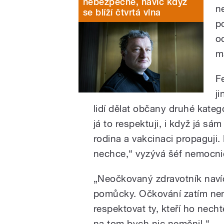
nebezpečné, navíc když
n
se blíží čtvrtá vlna
p
o
m
F
ji
lidí dělat občany druhé kate
já to respektuji, i když já s
rodina a vakcinaci propaguji.
nechce,“ vyzývá šéf nemocni
„Neočkovaný zdravotník naví
pomůcky. Očkování zatím není
respektovat ty, kteří ho nechtě
na tom bych nic neměnil.“