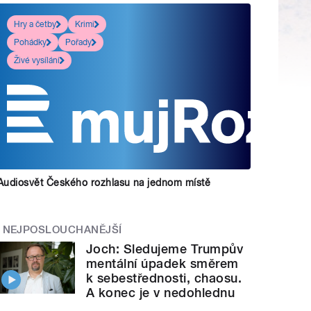
Hry a četby
Krimi
Pohádky
Pořady
Živé vysílání
Audiosvět Českého rozhlasu na jednom místě
NEJPOSLOUCHANĚJŠÍ
Joch: Sledujeme Trumpův
mentální úpadek směrem
k sebestřednosti, chaosu.
A konec je v nedohlednu