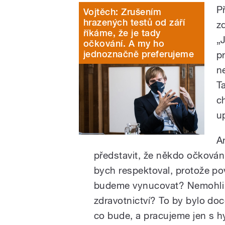
P
Vojtěch: Zrušením
hrazených testů od září
z
říkáme, že je tady
„J
očkování. A my ho
jednoznačně preferujeme
p
n
T
c
u
A
představit, že někdo očkování
bych respektoval, protože pov
budeme vynucovat? Nemohli 
zdravotnictví? To by bylo doce
co bude, a pracujeme jen s h