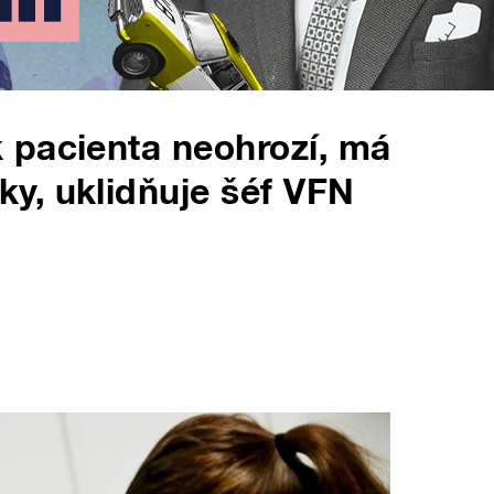
 pacienta neohrozí, má
y, uklidňuje šéf VFN