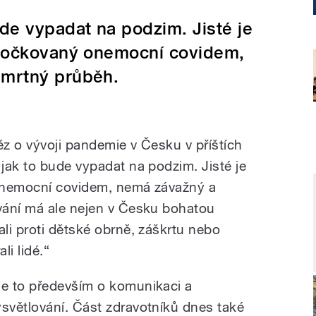
de vypadat na podzim. Jisté je
naočkovaný onemocní covidem,
smrtný průběh.
éz o vývoji pandemie v Česku v příštích
jak to bude vypadat na podzim. Jisté je
onemocní covidem, nemá závažný a
vání má ale nejen v Česku bohatou
li proti dětské obrně, záškrtu nebo
li lidé.“
Je to především o komunikaci a
ysvětlování. Část zdravotníků dnes také