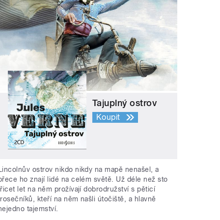
Tajuplný ostrov
Koupit
Lincolnův ostrov nikdo nikdy na mapě nenašel, a
přece ho znají lidé na celém světě. Už déle než sto
třicet let na něm prožívají dobrodružství s pěticí
trosečníků, kteří na něm našli útočiště, a hlavně
nejedno tajemství.