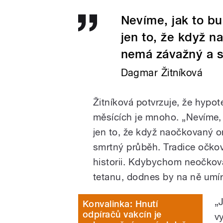
Nevíme, jak to bu
jen to, že když 
nemá závažný a 
Dagmar Žitníková
Žitníková potvrzuje, že hypot
měsících je mnoho. „Nevíme, 
jen to, že když naočkovaný 
smrtný průběh. Tradice očko
historii. Kdybychom neočkova
tetanu, dodnes by na ně umíra
„
Konvalinka: Hnutí
odpíračů vakcín je
v