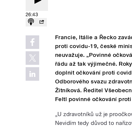
26:43
Francie, Itálie a Řecko zav
proti covidu-19, české mini
neuvažuje. „Povinné očková
řádu až tak výjimečné. Roky 
doplnit očkování proti covi
Odborového svazu zdravotni
Žitníková. Ředitel Všeobec
Feltl povinné očkování prot
„U zdravotníků už je proočko
Nevidím tedy důvod to nařizova