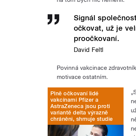
Signál společnost
očkovat, už je ve
proočkovaní.
David Feltl
Povinná vakcinace zdravotník
motivace ostatním.
„
Plně očkovaní lidé
vakcínami Pfizer a
ne
AstraZeneca jsou proti
u
variantě delta výrazně
chráněni, shrnuje studie
n
n