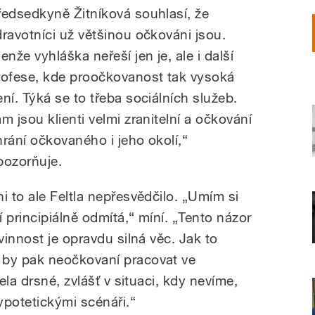
ředsedkyně Žitníková souhlasí, že
dravotníci už většinou očkováni jsou.
enže vyhláška neřeší jen je, ale i další
rofese, kde proočkovanost tak vysoká
ení. Týká se to třeba sociálních služeb.
am jsou klienti velmi zranitelní a očkování
hrání očkovaného i jeho okolí,“
pozorňuje.
ni to ale Feltla nepřesvědčilo. „Umím si
 principiálně odmítá,“ míní. „Tento názor
innost je opravdu silná věc. Jak to
by pak neočkovaní pracovat ve
la drsné, zvlášť v situaci, kdy nevíme,
ypotetickými scénáři.“